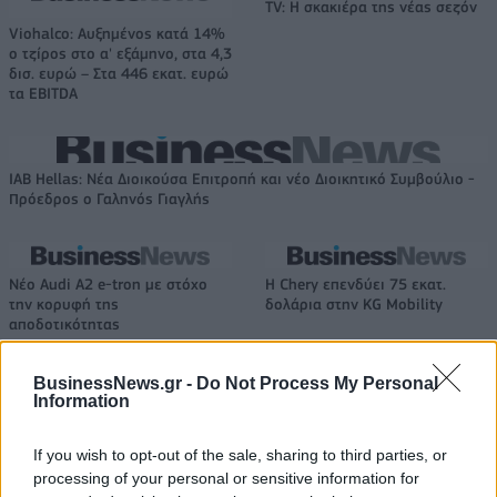
TV: Η σκακιέρα της νέας σεζόν
Viohalco: Αυξημένος κατά 14%
ο τζίρος στο α' εξάμηνο, στα 4,3
δισ. ευρώ – Στα 446 εκατ. ευρώ
τα EBITDA
IAB Hellas: Νέα Διοικούσα Επιτροπή και νέο Διοικητικό Συμβούλιο -
Πρόεδρος ο Γαληνός Γιαγλής
Νέο Audi A2 e-tron με στόχο
Η Chery επενδύει 75 εκατ.
την κορυφή της
δολάρια στην KG Mobility
αποδοτικότητας
BusinessNews.gr -
Do Not Process My Personal
Information
Το FIAT 500 Hybrid τώρα από 18.990 ευρώ
If you wish to opt-out of the sale, sharing to third parties, or
processing of your personal or sensitive information for
Εθνική Νεανίδων: Στις 21:00
Φίνιξ Σανς: «Έδεσαν» τον