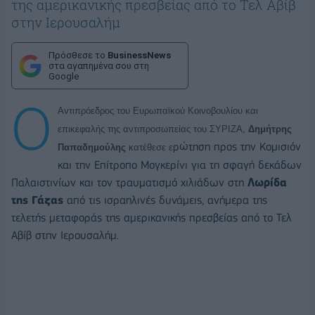
της αμερικανικής πρεσβείας από το Τελ Αβίβ
στην Ιερουσαλήμ
Πρόσθεσε το
BusinessNews
στα αγαπημένα σου στη
Google
Ο
Αντιπρόεδρος του Ευρωπαϊκού Κοινοβουλίου και
επικεφαλής της αντιπροσωπείας του ΣΥΡΙΖΑ,
Δημήτρης
ρώτηση προς την Κομισιόν
Παπαδημούλης
κατέθεσε ε
και την Επίτροπο Μογκερίνι για τη σφαγή δεκάδων
Παλαιστινίων και τον τραυματισμό χιλιάδων στη
Λωρίδα
της Γάζας
από τις ισραηλινές δυνάμεις, ανήμερα της
τελετής μεταφοράς της αμερικανικής πρεσβείας από το Τελ
Αβίβ στην Ιερουσαλήμ.