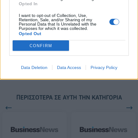
αναδιάρθρωσης
Αρχαίο Θέατρο Επιδαύρου
Opted In
άνοιξε τις πύλες του σε όλους
I want to opt-out of Collection, Use,
Retention, Sale, and/or Sharing of my
Personal Data that Is Unrelated with the
Purposes for which it was collected.
ESG Report 2025: Πώς η ΑΒ Βασιλόπουλος μετατρέπει τη
Opted Out
βιωσιμότητα σε καθημερινή πράξη
CONFIRM
Stoiximan: «Πού ήσουν;» στις μεγάλες στιγμές του Ολυμπιακού
Data Deletion
Data Access
Privacy Policy
ΠΕΡΙΣΣΌΤΕΡΑ ΣΕ ΑΥΤΉ ΤΗΝ ΚΑΤΗΓΟΡΊΑ