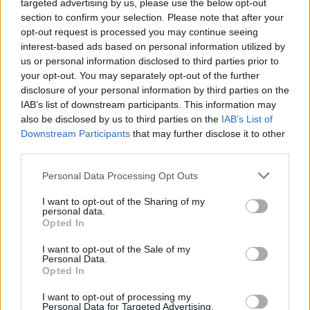
targeted advertising by us, please use the below opt-out
της Παρασκευής ο
Ντίλον Μπρουκς έως το 2030
section to confirm your selection. Please note that after your
προημιτελικός με τη Λιθουανία
opt-out request is processed you may continue seeing
interest-based ads based on personal information utilized by
us or personal information disclosed to third parties prior to
your opt-out. You may separately opt-out of the further
Evergood: Άγγιξε τα 300 εκατ. ο τζίρος- Στα 10 εκατ. ευρώ το τίμημα
για το 60% του Jackaroo
disclosure of your personal information by third parties on the
IAB’s list of downstream participants. This information may
also be disclosed by us to third parties on the
IAB’s List of
Downstream Participants
that may further disclose it to other
third parties.
Όμιλος AKTOR: Εξαγοράζει το
ΔΕΗ: Ισχυρή ανάπτυξη στο α΄
75% των ΗΛΕΚΤΩΡ και THALIS –
εξάμηνο 2026 με
Personal Data Processing Opt Outs
Στρατηγική συνεργασία με τη
προσαρμοσμένο EBITDA στα 1,2
Motor Oil
δισ. ευρώ
I want to opt-out of the Sharing of my
personal data.
Opted In
I want to opt-out of the Sale of my
Η συμφωνία Arval-Athlon αναδιαμορφώνει την αγορά leasing
Personal Data.
Opted In
I want to opt-out of processing my
VW: Η δύσκολη εξίσωση της
Alpha Bank: Για πρώτη φορά το
Personal Data for Targeted Advertising.