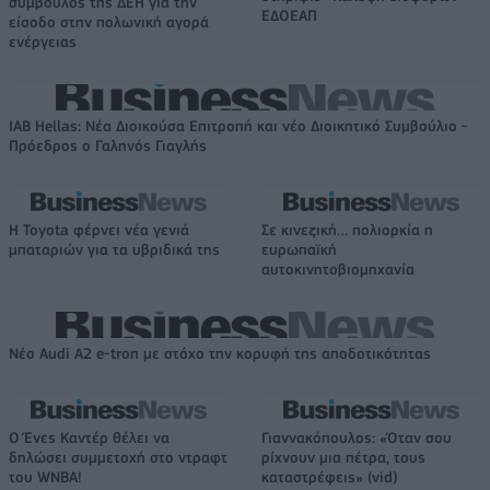
σύμβουλος της ΔΕΗ για την
ΕΔΟΕΑΠ
είσοδο στην πολωνική αγορά
ενέργειας
IAB Hellas: Νέα Διοικούσα Επιτροπή και νέο Διοικητικό Συμβούλιο -
Πρόεδρος ο Γαληνός Γιαγλής
Η Toyota φέρνει νέα γενιά
Σε κινεζική… πολιορκία η
μπαταριών για τα υβριδικά της
ευρωπαϊκή
αυτοκινητοβιομηχανία
Νέο Audi A2 e-tron με στόχο την κορυφή της αποδοτικότητας
Ο Ένες Καντέρ θέλει να
Γιαννακόπουλος: «Όταν σου
δηλώσει συμμετοχή στο ντραφτ
ρίχνουν μια πέτρα, τους
του WNBA!
καταστρέφεις» (vid)