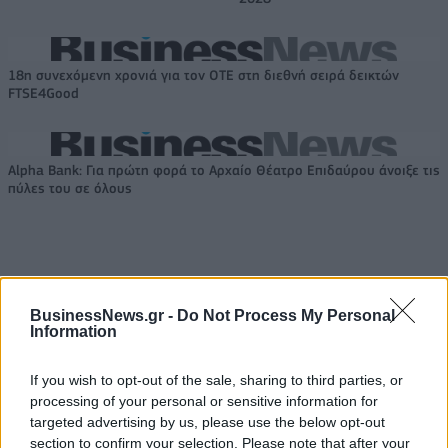
18η συνεχόμενη χρονιά για τον ΟΤΕ στη διεθνή σειρά δεικτών
FTSE4Good
Alpha Bank: Για πρώτη φορά το Αρχαίο Θέατρο Επιδαύρου άνοιξε τις
πύλες του σε όλους
ΠΕΡΙΣΣΌΤΕΡΑ ΣΕ ΑΥΤΉ ΤΗΝ ΚΑΤΗΓΟΡΊΑ
BusinessNews.gr -
Do Not Process My Personal
Information
If you wish to opt-out of the sale, sharing to third parties, or
processing of your personal or sensitive information for
targeted advertising by us, please use the below opt-out
section to confirm your selection. Please note that after your