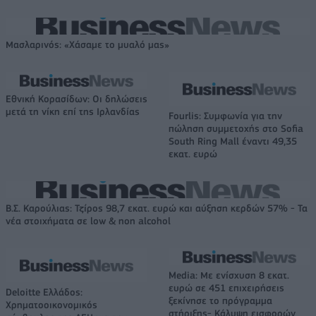
Μασλαρινός: «Χάσαμε το μυαλό μας»
Εθνική Κορασίδων: Οι δηλώσεις
μετά τη νίκη επί της Ιρλανδίας
Fourlis: Συμφωνία για την
πώληση συμμετοχής στο Sofia
South Ring Mall έναντι 49,35
εκατ. ευρώ
Β.Σ. Καρούλιας: Τζίρος 98,7 εκατ. ευρώ και αύξηση κερδών 57% - Τα
νέα στοιχήματα σε low & non alcohol
Media: Με ενίσχυση 8 εκατ.
ευρώ σε 451 επιχειρήσεις
Deloitte Ελλάδος:
ξεκίνησε το πρόγραμμα
Χρηματοοικονομικός
στήριξης- Κάλυψη εισφορών