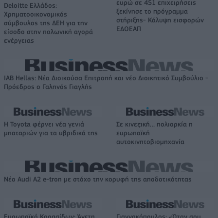
ευρώ σε 451 επιχειρήσεις
Deloitte Ελλάδος:
ξεκίνησε το πρόγραμμα
Χρηματοοικονομικός
στήριξης- Κάλυψη εισφορών
σύμβουλος της ΔΕΗ για την
ΕΔΟΕΑΠ
είσοδο στην πολωνική αγορά
ενέργειας
IAB Hellas: Νέα Διοικούσα Επιτροπή και νέο Διοικητικό Συμβούλιο -
Πρόεδρος ο Γαληνός Γιαγλής
Η Toyota φέρνει νέα γενιά
Σε κινεζική… πολιορκία η
μπαταριών για τα υβριδικά της
ευρωπαϊκή
αυτοκινητοβιομηχανία
Νέο Audi A2 e-tron με στόχο την κορυφή της αποδοτικότητας
Ευρωπαϊκό Κορασίδων: Άνετη
Γιαννακόπουλος: «Όταν σου