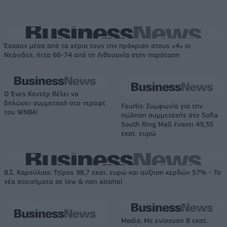
Έχασαν μέσα από τα χέρια τους την πρόκριση στους «4» οι
Νεάνιδες, ήττα 66-74 από τη Λιθουανία στην παράταση
Ο Ένες Καντέρ θέλει να
δηλώσει συμμετοχή στο ντραφτ
Fourlis: Συμφωνία για την
του WNBA!
πώληση συμμετοχής στο Sofia
South Ring Mall έναντι 49,35
εκατ. ευρώ
Β.Σ. Καρούλιας: Τζίρος 98,7 εκατ. ευρώ και αύξηση κερδών 57% - Τα
νέα στοιχήματα σε low & non alcohol
Media: Με ενίσχυση 8 εκατ.