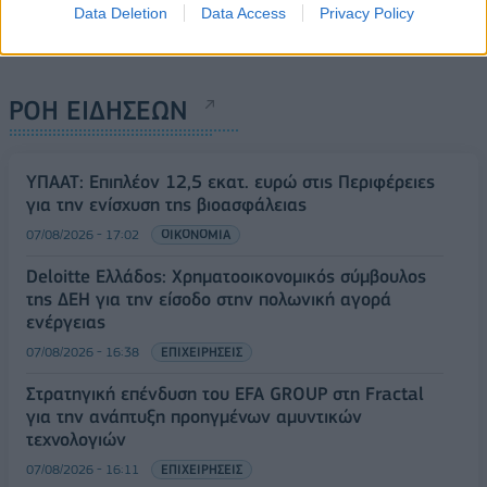
Data Deletion
Data Access
Privacy Policy
ΡΟΗ ΕΙΔΗΣΕΩΝ
ΥΠΑΑΤ: Επιπλέον 12,5 εκατ. ευρώ στις Περιφέρειες
για την ενίσχυση της βιοασφάλειας
07/08/2026 - 17:02
ΟΙΚΟΝΟΜΙΑ
Deloitte Ελλάδος: Χρηματοοικονομικός σύμβουλος
της ΔΕΗ για την είσοδο στην πολωνική αγορά
ενέργειας
07/08/2026 - 16:38
ΕΠΙΧΕΙΡΗΣΕΙΣ
Στρατηγική επένδυση του EFA GROUP στη Fractal
για την ανάπτυξη προηγμένων αμυντικών
τεχνολογιών
07/08/2026 - 16:11
ΕΠΙΧΕΙΡΗΣΕΙΣ