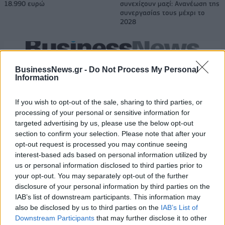
18.990 ευρώ
συνεχίζουν μαζί: Ανανέωση της
συνεργασίας τους μέχρι το
2028
18η συνεχόμενη χρονιά για τον ΟΤΕ στη διεθνή σειρά δεικτών
FTSE4Good
BusinessNews.gr -
Do Not Process My Personal
Information
If you wish to opt-out of the sale, sharing to third parties, or
Alpha Bank: Για πρώτη φορά το Αρχαίο Θέατρο Επιδαύρου άνοιξε τις
processing of your personal or sensitive information for
πύλες του σε όλους
targeted advertising by us, please use the below opt-out
section to confirm your selection. Please note that after your
opt-out request is processed you may continue seeing
interest-based ads based on personal information utilized by
us or personal information disclosed to third parties prior to
ΠΕΡΙΣΣΌΤΕΡΑ ΣΕ ΑΥΤΉ ΤΗΝ ΚΑΤΗΓΟΡΊΑ
your opt-out. You may separately opt-out of the further
disclosure of your personal information by third parties on the
IAB’s list of downstream participants. This information may
also be disclosed by us to third parties on the
IAB’s List of
Downstream Participants
that may further disclose it to other