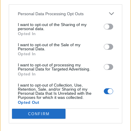
third parties.
Personal Data Processing Opt Outs
Μειώσεις μισθών στο
Δημόσιο έως και 10%-
I want to opt-out of the Sharing of my
Αναλυτικά παραδείγματα
personal data.
Opted In
Βραβείο «Best Luxury
19/12/2017 - 02:00
Beach Hotel in Europe»
I want to opt-out of the Sale of my
και «Luxury Honeymoon
Personal Data.
Hotel 2017» για το
Opted In
Anemos Luxury Grand
I want to opt-out of processing my
Resort
Personal Data for Targeted Advertising.
Opted In
19/12/2017 - 02:00
I want to opt-out of Collection, Use,
Retention, Sale, and/or Sharing of my
Personal Data that Is Unrelated with the
Purposes for which it was collected.
Opted Out
CONFIRM