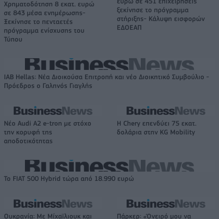
ευρώ σε 451 επιχειρήσεις
Χρηματοδότηση 8 εκατ. ευρώ
ξεκίνησε το πρόγραμμα
σε 843 μέσα ενημέρωσης-
στήριξης- Κάλυψη εισφορών
Ξεκίνησε το πενταετές
ΕΔΟΕΑΠ
πρόγραμμα ενίσχυσης του
Τύπου
IAB Hellas: Νέα Διοικούσα Επιτροπή και νέο Διοικητικό Συμβούλιο -
Πρόεδρος ο Γαληνός Γιαγλής
Νέο Audi A2 e-tron με στόχο
Η Chery επενδύει 75 εκατ.
την κορυφή της
δολάρια στην KG Mobility
αποδοτικότητας
Το FIAT 500 Hybrid τώρα από 18.990 ευρώ
Ουκρανία: Με Μίχαϊλιουκ και
Πάρκερ: «Όνειρό μου να