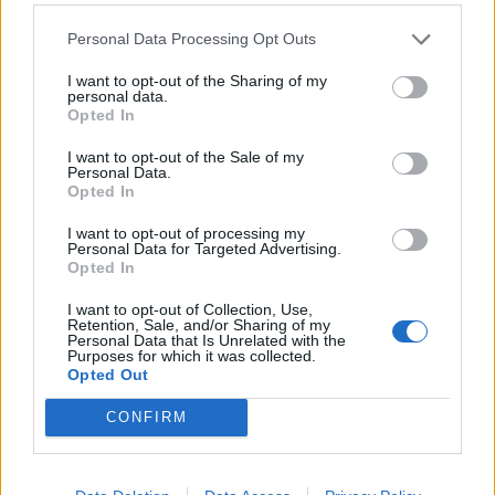
Personal Data Processing Opt Outs
ΣΔΟΕ: Κατάσχεσαν
220.000 παράνομα CD και
ΣτΕ: Συνταγματική η
I want to opt-out of the Sharing of my
DVD
personal data.
αύξηση των ορίων ηλικίας
Opted In
συνταξιοδότησης στο
15/12/2017 - 02:00
Δημόσιο
I want to opt-out of the Sale of my
Personal Data.
15/12/2017 - 02:00
Opted In
I want to opt-out of processing my
Personal Data for Targeted Advertising.
Opted In
I want to opt-out of Collection, Use,
Retention, Sale, and/or Sharing of my
Personal Data that Is Unrelated with the
Purposes for which it was collected.
Opted Out
CONFIRM