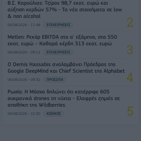
Β.Σ. Καρούλιας: Τζίρος 98,7 εκατ. ευρώ και
αύξηση κερδών 57% - Τα νέα στοιχήματα σε low
& non alcohol
06/08/2026 - 11:48
ΕΠΙΧΕΙΡΗΣΕΙΣ
Metlen: Ρεκόρ EBITDA στο α' εξάμηνο, στα 550
εκατ. ευρώ – Καθαρά κέρδη 313 εκατ. ευρώ
06/08/2026 - 09:12
ΕΠΙΧΕΙΡΗΣΕΙΣ
Ο Demis Hassabis αναλαμβάνει Πρόεδρος της
Google DeepMind και Chief Scientist της Alphabet
06/08/2026 - 09:32
ΠΡΟΣΩΠΑ
Ρωσία: Η Μόσχα δηλώνει ότι κατέρριψε 605
ουκρανικά drones τη νύχτα - Ελαφρές ζημιές σε
αποθήκη της Wildberries
06/08/2026 - 10:30
ΚΟΣΜΟΣ