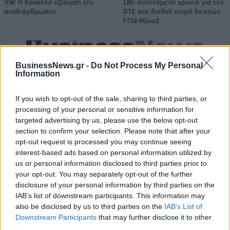
VW: Η δύσκολη εξίσωση της
18η συνεχόμενη χρονιά για τον
αναδιάρθρωσης
ΟΤΕ στη διεθνή σειρά δεικτών
FTSE4Good
Alpha Bank: Για πρώτη φορά το Αρχαίο Θέατρο Επιδαύρου άνοιξε τις
BusinessNews.gr -
Do Not Process My Personal
πύλες του σε όλους
Information
If you wish to opt-out of the sale, sharing to third parties, or
ESG Report 2025: Πώς η ΑΒ Βασιλόπουλος μετατρέπει τη
processing of your personal or sensitive information for
βιωσιμότητα σε καθημερινή πράξη
targeted advertising by us, please use the below opt-out
section to confirm your selection. Please note that after your
opt-out request is processed you may continue seeing
interest-based ads based on personal information utilized by
us or personal information disclosed to third parties prior to
your opt-out. You may separately opt-out of the further
ΠΕΡΙΣΣΌΤΕΡΑ ΣΕ ΑΥΤΉ ΤΗΝ ΚΑΤΗΓΟΡΊΑ
disclosure of your personal information by third parties on the
IAB’s list of downstream participants. This information may
also be disclosed by us to third parties on the
IAB’s List of
Downstream Participants
that may further disclose it to other
third parties.