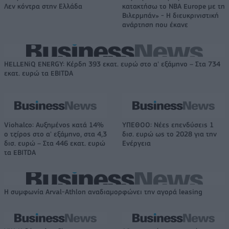
Λεν κόντρα στην Ελλάδα
κατακτήσω το ΝΒΑ Europe με τη
Βιλερμπάν» - Η διευκρινιστική
ανάρτηση που έκανε
HELLENiQ ENERGY: Κέρδη 393 εκατ. ευρώ στο α' εξάμηνο – Στα 734
εκατ. ευρώ τα EBITDA
Viohalco: Αυξημένος κατά 14%
ΥΠΕΘΟΟ: Νέες επενδύσεις 1
ο τζίρος στο α' εξάμηνο, στα 4,3
δισ. ευρώ ως το 2028 για την
δισ. ευρώ – Στα 446 εκατ. ευρώ
Ενέργεια
τα EBITDA
Η συμφωνία Arval-Athlon αναδιαμορφώνει την αγορά leasing