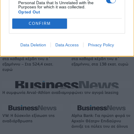
Personal Data that Is Unrelated with the
Purposes for which it was collected.
Opted Out
Είσοδος της γαλλικής Meridiam στην ηλεκτρική διασύνδεση Ελλάδας
– Κύπρου
CONFIRM
Data Deletion
Data Access
Privacy Policy
Coca-Cola HBC: Άνοδος 11,4%
Cenergy Holdings: Άνοδος 45%
στα καθαρά κέρδη του α΄
στα καθαρά κέρδη του α΄
εξαμήνου – Στα 524,4 εκατ.
εξαμήνου, στα 138 εκατ. ευρώ
ευρώ
Η συμφωνία Arval-Athlon αναδιαμορφώνει την αγορά leasing
VW: Η δύσκολη εξίσωση της
Alpha Bank: Για πρώτη φορά το
αναδιάρθρωσης
Αρχαίο Θέατρο Επιδαύρου
άνοιξε τις πύλες του σε όλους