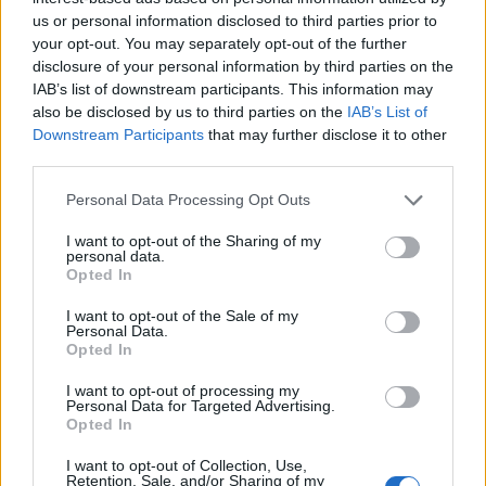
προσαρμοσμένο EBITDA στα 1,2
us or personal information disclosed to third parties prior to
δισ. ευρώ
your opt-out. You may separately opt-out of the further
disclosure of your personal information by third parties on the
IAB’s list of downstream participants. This information may
also be disclosed by us to third parties on the
IAB’s List of
IAB Hellas: Νέα Διοικούσα Επιτροπή και νέο Διοικητικό Συμβούλιο -
Downstream Participants
that may further disclose it to other
Πρόεδρος ο Γαληνός Γιαγλής
third parties.
Personal Data Processing Opt Outs
Νέο Audi A2 e-tron με στόχο
Η Chery επενδύει 75 εκατ.
I want to opt-out of the Sharing of my
την κορυφή της
δολάρια στην KG Mobility
personal data.
αποδοτικότητας
Opted In
I want to opt-out of the Sale of my
Personal Data.
Το FIAT 500 Hybrid τώρα από 18.990 ευρώ
Opted In
I want to opt-out of processing my
Personal Data for Targeted Advertising.
Opted In
Αλέξης Γιαννούλιας: Υποψήφιος
Ντουράντ: "Ο Γιάννης θα
Δήμαρχος στο Σικάγο ο άλλοτε
μπορούσε να 'ναι ο κορυφαίος
I want to opt-out of Collection, Use,
παίκτης του Πανιώνιου
όλων"! (vid)
Retention, Sale, and/or Sharing of my