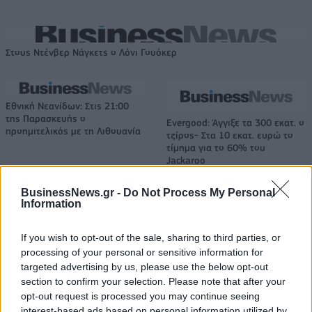
Στους Ντένβερ Νάγκετς ο Λόνι Γουόκερ
Εθνική Νεανίδων: Στις 21:00
της Παρασκευής ο
Evergood: Άγγιξε τα 300 εκατ. ο
προημιτελικός με τη Λιθουανία
τζίρος- Στα 10 εκατ. ευρώ το
τίμημα για το 60% του
Jackaroo
BusinessNews.gr -
Do Not Process My Personal
Information
Όμιλος AKTOR: Εξαγοράζει το 75% των ΗΛΕΚΤΩΡ και THALIS –
Στρατηγική συνεργασία με τη Motor Oil
If you wish to opt-out of the sale, sharing to third parties, or
processing of your personal or sensitive information for
targeted advertising by us, please use the below opt-out
TV: Η σκακιέρα της νέας σεζόν
section to confirm your selection. Please note that after your
opt-out request is processed you may continue seeing
ΔΕΗ: Ισχυρή ανάπτυξη στο α΄
εξάμηνο 2026 με
interest-based ads based on personal information utilized by