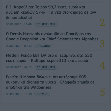
Β.Σ. Καρούλιας: Τζίρος 98,7 εκατ. ευρώ και
αύξηση κερδών 57% - Τα νέα στοιχήματα σε low
& non alcohol
06/08/2026 - 11:48
ΕΠΙΧΕΙΡΗΣΕΙΣ
Ο Demis Hassabis αναλαμβάνει Πρόεδρος της
Google DeepMind και Chief Scientist της Alphabet
06/08/2026 - 09:32
ΠΡΟΣΩΠΑ
Metlen: Ρεκόρ EBITDA στο α' εξάμηνο, στα 550
εκατ. ευρώ – Καθαρά κέρδη 313 εκατ. ευρώ
06/08/2026 - 09:12
ΕΠΙΧΕΙΡΗΣΕΙΣ
Ρωσία: Η Μόσχα δηλώνει ότι κατέρριψε 605
ουκρανικά drones τη νύχτα - Ελαφρές ζημιές σε
αποθήκη της Wildberries
06/08/2026 - 10:30
ΚΟΣΜΟΣ