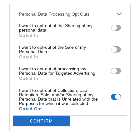
third parties.
VW: Η δύσκολη εξίσωση της
18η συνεχόμενη χρονιά για τον
αναδιάρθρωσης
ΟΤΕ στη διεθνή σειρά δεικτών
Personal Data Processing Opt Outs
FTSE4Good
I want to opt-out of the Sharing of my
personal data.
Opted In
Alpha Bank: Για πρώτη φορά το Αρχαίο Θέατρο Επιδαύρου άνοιξε τις
πύλες του σε όλους
I want to opt-out of the Sale of my
Personal Data.
Opted In
I want to opt-out of processing my
ESG Report 2025: Πώς η ΑΒ Βασιλόπουλος μετατρέπει τη
Personal Data for Targeted Advertising.
βιωσιμότητα σε καθημερινή πράξη
Opted In
I want to opt-out of Collection, Use,
Retention, Sale, and/or Sharing of my
Personal Data that Is Unrelated with the
Purposes for which it was collected.
Opted Out
ΠΕΡΙΣΣΌΤΕΡΑ ΣΕ ΑΥΤΉ ΤΗΝ ΚΑΤΗΓΟΡΊΑ
CONFIRM