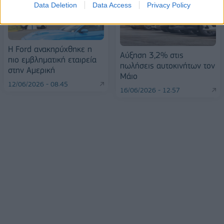
Data Deletion
Data Access
Privacy Policy
Η Ford ανακηρύχθηκε η
Αύξηση 3,2% στις
πιο εμβληματική εταιρεία
πωλήσεις αυτοκινήτων τον
στην Αμερική
Μάιο
12/06/2026 - 08:45
16/06/2026 - 12:57