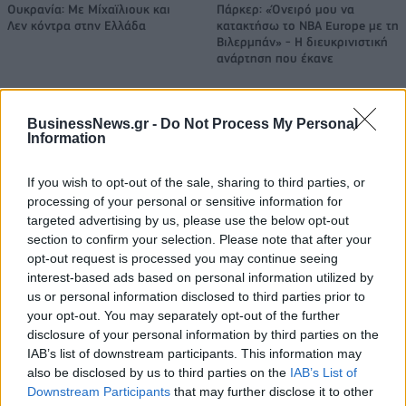
Ουκρανία: Με Μίχαϊλιουκ και
Πάρκερ: «Όνειρό μου να
Λεν κόντρα στην Ελλάδα
κατακτήσω το ΝΒΑ Europe με τη
Βιλερμπάν» - Η διευκρινιστική
ανάρτηση που έκανε
BusinessNews.gr -
Do Not Process My Personal
HELLENiQ ENERGY: Κέρδη 393 εκατ. ευρώ στο α' εξάμηνο – Στα 734
Information
εκατ. ευρώ τα EBITDA
If you wish to opt-out of the sale, sharing to third parties, or
processing of your personal or sensitive information for
targeted advertising by us, please use the below opt-out
Viohalco: Αυξημένος κατά 14%
ΥΠΕΘΟΟ: Νέες επενδύσεις 1
section to confirm your selection. Please note that after your
ο τζίρος στο α' εξάμηνο, στα 4,3
δισ. ευρώ ως το 2028 για την
opt-out request is processed you may continue seeing
δισ. ευρώ – Στα 446 εκατ. ευρώ
Ενέργεια
interest-based ads based on personal information utilized by
τα EBITDA
us or personal information disclosed to third parties prior to
your opt-out. You may separately opt-out of the further
disclosure of your personal information by third parties on the
IAB’s list of downstream participants. This information may
Η συμφωνία Arval-Athlon αναδιαμορφώνει την αγορά leasing
also be disclosed by us to third parties on the
IAB’s List of
Downstream Participants
that may further disclose it to other