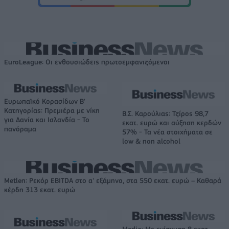
EuroLeague: Οι ενθουσιώδεις πρωτοεμφανιζόμενοι
Ευρωπαϊκό Κορασίδων Β'
Κατηγορίας: Πρεμιέρα με νίκη
Β.Σ. Καρούλιας: Τζίρος 98,7
για Δανία και Ισλανδία - Το
εκατ. ευρώ και αύξηση κερδών
πανόραμα
57% - Τα νέα στοιχήματα σε
low & non alcohol
Metlen: Ρεκόρ EBITDA στο α' εξάμηνο, στα 550 εκατ. ευρώ – Καθαρά
κέρδη 313 εκατ. ευρώ
Media: Με ενίσχυση 8 εκατ.