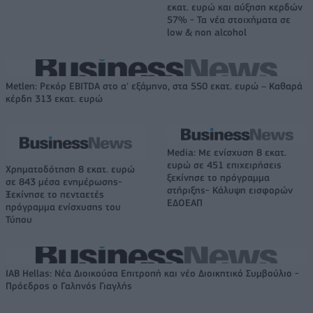
εκατ. ευρώ και αύξηση κερδών
57% - Τα νέα στοιχήματα σε
low & non alcohol
Metlen: Ρεκόρ EBITDA στο α' εξάμηνο, στα 550 εκατ. ευρώ – Καθαρά
κέρδη 313 εκατ. ευρώ
Media: Με ενίσχυση 8 εκατ.
ευρώ σε 451 επιχειρήσεις
Χρηματοδότηση 8 εκατ. ευρώ
ξεκίνησε το πρόγραμμα
σε 843 μέσα ενημέρωσης-
στήριξης- Κάλυψη εισφορών
Ξεκίνησε το πενταετές
ΕΔΟΕΑΠ
πρόγραμμα ενίσχυσης του
Τύπου
IAB Hellas: Νέα Διοικούσα Επιτροπή και νέο Διοικητικό Συμβούλιο -
Πρόεδρος ο Γαληνός Γιαγλής