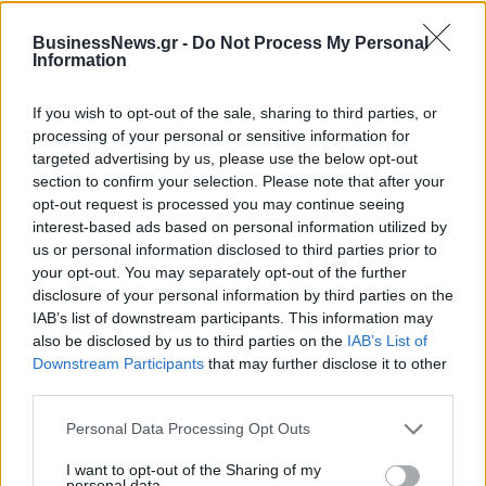
Νέο Audi A2 e-tron με στόχο
Η Chery επενδύει 75 εκατ.
BusinessNews.gr -
Do Not Process My Personal
Information
την κορυφή της
δολάρια στην KG Mobility
αποδοτικότητας
If you wish to opt-out of the sale, sharing to third parties, or
processing of your personal or sensitive information for
targeted advertising by us, please use the below opt-out
Το FIAT 500 Hybrid τώρα από 18.990 ευρώ
section to confirm your selection. Please note that after your
opt-out request is processed you may continue seeing
interest-based ads based on personal information utilized by
Πήρε τον Αλέρικ Φρίμαν ο
Θανάσης Σπανούλης: "Θα είμαι
us or personal information disclosed to third parties prior to
Βίκος Ιωαννίνων
χαρούμενος με ένα μετάλλιο"
your opt-out. You may separately opt-out of the further
disclosure of your personal information by third parties on the
IAB’s list of downstream participants. This information may
also be disclosed by us to third parties on the
IAB’s List of
HELLENiQ ENERGY: Κέρδη 393 εκατ. ευρώ στο α' εξάμηνο – Στα 734
Downstream Participants
that may further disclose it to other
εκατ. ευρώ τα EBITDA
third parties.
Personal Data Processing Opt Outs
I want to opt-out of the Sharing of my
Viohalco: Αυξημένος κατά 14%
ΥΠΕΘΟΟ: Νέες επενδύσεις 1
personal data.