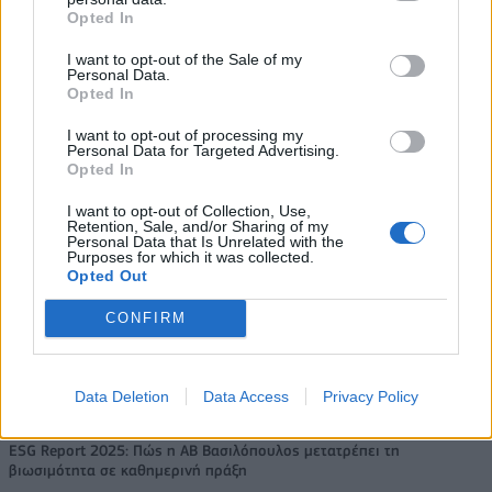
ο τζίρος στο α' εξάμηνο, στα 4,3
δισ. ευρώ ως το 2028 για την
Opted In
δισ. ευρώ – Στα 446 εκατ. ευρώ
Ενέργεια
τα EBITDA
I want to opt-out of the Sale of my
Personal Data.
Opted In
I want to opt-out of processing my
Η συμφωνία Arval-Athlon αναδιαμορφώνει την αγορά leasing
Personal Data for Targeted Advertising.
Opted In
I want to opt-out of Collection, Use,
VW: Η δύσκολη εξίσωση της
18η συνεχόμενη χρονιά για τον
Retention, Sale, and/or Sharing of my
Personal Data that Is Unrelated with the
αναδιάρθρωσης
ΟΤΕ στη διεθνή σειρά δεικτών
Purposes for which it was collected.
FTSE4Good
Opted Out
CONFIRM
Alpha Bank: Για πρώτη φορά το Αρχαίο Θέατρο Επιδαύρου άνοιξε τις
πύλες του σε όλους
Data Deletion
Data Access
Privacy Policy
ESG Report 2025: Πώς η ΑΒ Βασιλόπουλος μετατρέπει τη
βιωσιμότητα σε καθημερινή πράξη