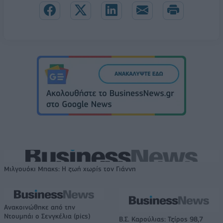
Μιλγουόκι Μπακς: Η ζωή χωρίς τον Γιάννη
Ανακοινώθηκε από την
Ντουμπάι ο Σενγκέλια (pics)
Β.Σ. Καρούλιας: Τζίρος 98,7