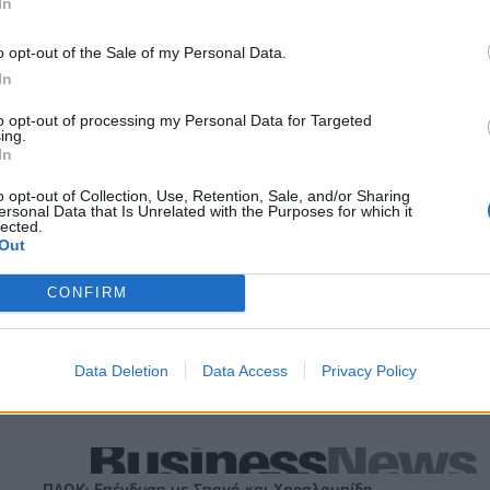
In
Ντουράντ: "Ο Γιάννης θα μπορούσε να 'ναι ο κορυφαίος όλω
o opt-out of the Sale of my Personal Data.
(vid)
In
to opt-out of processing my Personal Data for Targeted
ing.
ξαγοράζει το 75% των
ΔΕΗ: Ισχυρή ανάπτυξη στο α΄ εξάμη
In
LIS – Στρατηγική
2026 με προσαρμοσμένο EBITDA στα
 Motor Oil
δισ. ευρώ
o opt-out of Collection, Use, Retention, Sale, and/or Sharing
ersonal Data that Is Unrelated with the Purposes for which it
lected.
Out
IAB Hellas: Νέα Διοικούσα Επιτροπή και νέο Διοικητικό Συμβ
CONFIRM
- Πρόεδρος ο Γαληνός Γιαγλής
Data Deletion
Data Access
Privacy Policy
 75 εκατ. δολάρια στην
Το FIAT 500 Hybrid τώρα από 18.99
ευρώ