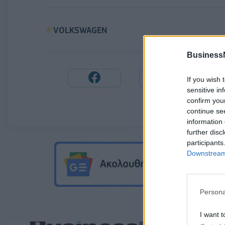
VOLKSWAGEN
Business
If you wish 
sensitive in
confirm you
continue se
information 
further disc
participants
Downstream 
Persona
I want t