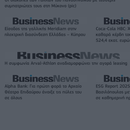
Οι διακοπές των Γάλλων του Παναθηναϊκού με τέσσερις
συμπατριώτες τους στη Μύκονο (pic)
Είσοδος της γαλλικής Meridiam στην
Coca-Cola HBC: 
ηλεκτρική διασύνδεση Ελλάδας – Κύπρου
καθαρά κέρδη το
524,4 εκατ. ευρώ
Η συμφωνία Arval-Athlon αναδιαμορφώνει την αγορά leasing
Alpha Bank: Για πρώτη φορά το Αρχαίο
ESG Report 2025
Θέατρο Επιδαύρου άνοιξε τις πύλες του
Βασιλόπουλος μετ
σε όλους
σε καθημερινή π