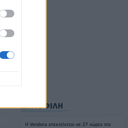
ν"!
νο
 1,2
ούλιο
0
ΔΗΜΟΦΙΛΗ
Η Vendora επεκτείνεται σε 27 χώρες της