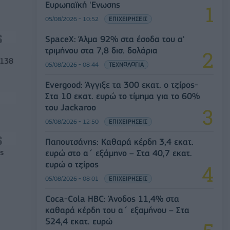
Ευρωπαϊκή 'Ενωσης
05/08/2026 - 10:52
ΕΠΙΧΕΙΡΗΣΕΙΣ
SpaceX: Άλμα 92% στα έσοδα του α'
τριμήνου στα 7,8 δισ. δολάρια
 138
05/08/2026 - 08:44
ΤΕΧΝΟΛΟΓΙΑ
Evergood: Άγγιξε τα 300 εκατ. ο τζίρος-
Στα 10 εκατ. ευρώ το τίμημα για το 60%
του Jackaroo
05/08/2026 - 12:50
ΕΠΙΧΕΙΡΗΣΕΙΣ
Παπουτσάνης: Καθαρά κέρδη 3,4 εκατ.
ευρώ στο α΄ εξάμηνο – Στα 40,7 εκατ.
ς
ευρώ ο τζίρος
05/08/2026 - 08:01
ΕΠΙΧΕΙΡΗΣΕΙΣ
Coca-Cola HBC: Άνοδος 11,4% στα
καθαρά κέρδη του α΄ εξαμήνου – Στα
524,4 εκατ. ευρώ