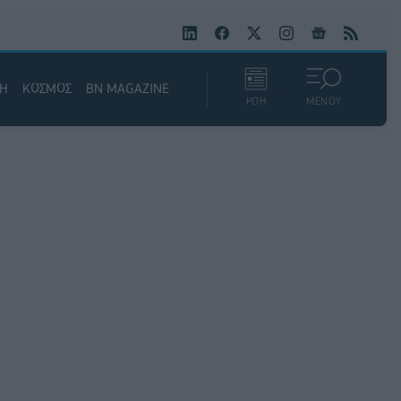
ΚΗ
ΚΟΣΜΟΣ
BN MAGAZINE
ΡΟΗ
ΜΕΝΟΥ