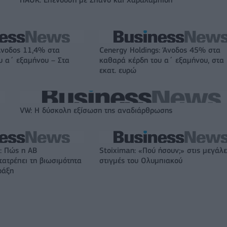
ΠΑΟΚ: Επένδυση με Σπανό και Χαραλαμπίδη
Άνοδος 11,4% στα
Cenergy Holdings: Άνοδος 45% στα
υ α΄ εξαμήνου – Στα
καθαρά κέρδη του α΄ εξαμήνου, στα
εκατ. ευρώ
VW: Η δύσκολη εξίσωση της αναδιάρθρωσης
: Πώς η ΑΒ
Stoiximan: «Πού ήσουν;» στις μεγάλε
ατρέπει τη βιωσιμότητα
στιγμές του Ολυμπιακού
ράξη