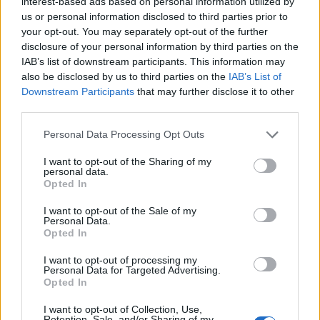
interest-based ads based on personal information utilized by
Καπέλα Pirelli που πουλήθηκαν:
13
.
580
us or personal information disclosed to third parties prior to
your opt-out. You may separately opt-out of the further
Η ΦΙΛΟΞΕΝΙΑ ΤΗΣ
PIRELLI
ΤΟ 2017
disclosure of your personal information by third parties on the
IAB’s list of downstream participants. This information may
Γεύματα στο χώρο φιλοξενίας της Pirelli (των δοκιμών
also be disclosed by us to third parties on the
IAB’s List of
συμπεριλαμβανομένων):
15.900
Downstream Participants
that may further disclose it to other
Λίτρα νερού που καταναλώθηκαν:
14
.
400
third parties.
Μακαρόνια που μαγειρεύτηκαν από τον σεφ της Pirelli:
870
kg
Personal Data Processing Opt Outs
Ρύζι που ετοιμάστηκε:
320 kg
I want to opt-out of the Sharing of my
Παρμεζάνα που χρησιμοποιήθηκε:
120 kg
personal data.
Κιλά προσούτο που φαγώθηκαν:
80
Opted In
Πίτσες που ετοιμάστηκαν από το σεφ της Pirelli:
400
I want to opt-out of the Sale of my
Αριθμός διαφορετικών γλυκών που φτιάχτηκαν:
55
Personal Data.
Opted In
Παγωτά που καταναλώθηκαν:
7
.
600
Καφέδες που σερβιρίστηκαν: περίπου
30
.
200
I want to opt-out of processing my
Λίτρα ελαιόλαδου:
520
Personal Data for Targeted Advertising.
Opted In
I want to opt-out of Collection, Use,
Retention, Sale, and/or Sharing of my