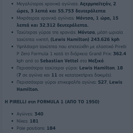
Μεγαλύτερος χρονικά αγώνας:
A
ζερμπαϊτζάν, 2
ώρες, 3 λεπτά και 55.753 δευτερόλεπτα
Μικρότερος χρονικά αγώνας:
M
όντσα, 1 ώρα, 15
λεπτά και 32.312 δευτερόλεπτα.
Ταχύτερος γύρος της χρονιάς:
M
όντσα
, μέση ωριαία
ταχύτητα νικητή,
(
Lewis
Hamilton
)
243.626
kph
Υψηλότερη ταχύτητα που επετεύχθη με ελαστικό Pirelli
P Zero Formula 1 κατά τη διάρκεια Grand Prix:
362.4
kph από το
Sebastian
Vettel
στο
Μεξικό
.
Περισσότεροι ταχύτεροι γύροι:
Lewis
Hamilton
,
18
(
7
σε αγώνα και
11
σε κατατακτήριες δοκιμές).
Περισσότεροι γύροι επικεφαλής αγώνα:
527
,
Lewis
Hamilton
.
Η
PIRELLI
στη
FORMULA
1 (ΑΠΟ ΤΟ 1950)
Αγώνες:
340
Νίκες:
181
Pole positions:
184