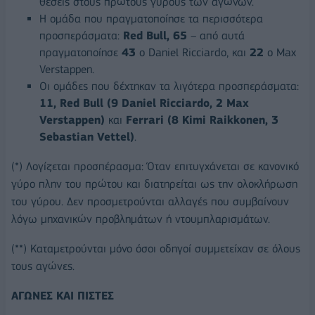
θέσεις στους πρώτους γύρους των αγώνων.
Η ομάδα που πραγματοποίησε τα περισσότερα
προσπεράσματα:
Red
Bull
,
65
– από αυτά
πραγματοποίησε
43
ο Daniel Ricciardo, και
22
ο Max
Verstappen.
Οι ομάδες που δέχτηκαν τα λιγότερα προσπεράσματα:
11,
Red
Bull
(9
Daniel
Ricciardo
, 2
Max
Verstappen
)
και
Ferrari
(8
Kimi
Raikkonen
, 3
Sebastian
Vettel
)
.
(*) Λογίζεται προσπέρασμα: Όταν επιτυγχάνεται σε κανονικό
γύρο πλην του πρώτου και διατηρείται ως την ολοκλήρωση
του γύρου. Δεν προσμετρούνται αλλαγές που συμβαίνουν
λόγω μηχανικών προβλημάτων ή ντουμπλαρισμάτων.
(**) Καταμετρούνται μόνο όσοι οδηγοί συμμετείχαν σε όλους
τους αγώνες.
ΑΓΩΝΕΣ ΚΑΙ ΠΙΣΤΕΣ