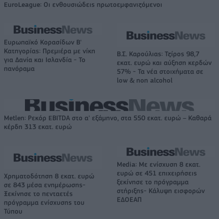
EuroLeague: Οι ενθουσιώδεις πρωτοεμφανιζόμενοι
Ευρωπαϊκό Κορασίδων Β'
Κατηγορίας: Πρεμιέρα με νίκη
Β.Σ. Καρούλιας: Τζίρος 98,7
για Δανία και Ισλανδία - Το
εκατ. ευρώ και αύξηση κερδών
πανόραμα
57% - Τα νέα στοιχήματα σε
low & non alcohol
Metlen: Ρεκόρ EBITDA στο α' εξάμηνο, στα 550 εκατ. ευρώ – Καθαρά
κέρδη 313 εκατ. ευρώ
Media: Με ενίσχυση 8 εκατ.
ευρώ σε 451 επιχειρήσεις
Χρηματοδότηση 8 εκατ. ευρώ
ξεκίνησε το πρόγραμμα
σε 843 μέσα ενημέρωσης-
στήριξης- Κάλυψη εισφορών
Ξεκίνησε το πενταετές
ΕΔΟΕΑΠ
πρόγραμμα ενίσχυσης του
Τύπου