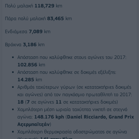
Πολύ μαλακή
118,729
km
Πάρα πολύ μαλακή
83,465
km
Ενδιάμεσα
7,089
km
Βρόχινα
3,186
km
Απόσταση που καλύφθηκε στους αγώνες του 2017:
102.856
km
Απόσταση που καλύφθηκε σε δοκιμές εξέλιξης:
14.285
km
Αριθμός ταχύτερων γύρων (σε κατατακτήριες δοκιμές
και αγώνες) από τον παγκόσμιο πρωταθλητή το 2017:
18
(
7
σε αγώνες
11
σε κατατακτήριες δοκιμές)
Χαμηλότερη μέση ωριαία ταχύτητα νικητή σε στεγνό
αγώνα:
148.176
kph
(
Daniel
Ricciardo
,
Grand
Prix
Αζερμπαϊτζάν
)
Χαμηλότερη θερμοκρασία οδοστρώματος σε αγώνα