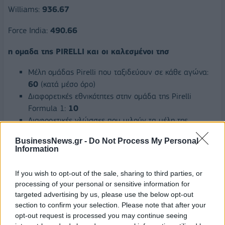
Williams:
936.67
Force India:
490.66
η ομαδα της
PIRELLI
και οι καλεσμένοι τησ
Μέλη ομάδας Pirelli που ταξιδεύουν σε κάθε αγώνα:
60
(κατά μέσο όρο)
Διαφορετικές εθνικότητες στην ομάδα της Pirelli
Formula 1:
10
Διαφορετικές γλώσσες που μιλούν τα μέλη της
ομάδας:
10
BusinessNews.gr -
Do Not Process My Personal
Δελτία Τύπου από την ομάδα Pirelli Formula 1:
210
Information
Γραφήματα:
167
F1 Tweets που στάλθηκαν από το λογαριασμό
If you wish to opt-out of the sale, sharing to third parties, or
@PirelliSport διαμέσου του Twitter: περίπου
2.400
processing of your personal or sensitive information for
Σημειωματάρια Pirelli που μοιράστηκαν κατά τη
targeted advertising by us, please use the below opt-out
διάρκεια της χρονιάς: περίπου
3.000
section to confirm your selection. Please note that after your
opt-out request is processed you may continue seeing
Καλεσμένοι:
6
.
350