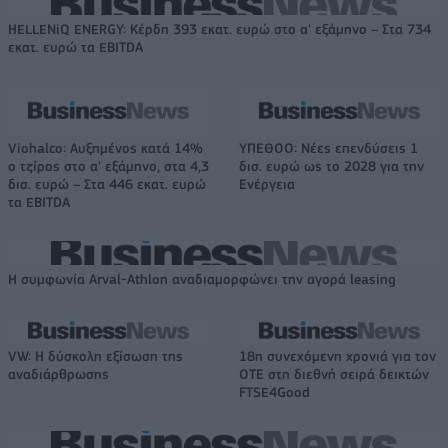
HELLENiQ ENERGY: Κέρδη 393 εκατ. ευρώ στο α' εξάμηνο – Στα 734
εκατ. ευρώ τα EBITDA
Viohalco: Αυξημένος κατά 14%
ΥΠΕΘΟΟ: Νέες επενδύσεις 1
ο τζίρος στο α' εξάμηνο, στα 4,3
δισ. ευρώ ως το 2028 για την
δισ. ευρώ – Στα 446 εκατ. ευρώ
Ενέργεια
τα EBITDA
Η συμφωνία Arval-Athlon αναδιαμορφώνει την αγορά leasing
VW: Η δύσκολη εξίσωση της
18η συνεχόμενη χρονιά για τον
αναδιάρθρωσης
ΟΤΕ στη διεθνή σειρά δεικτών
FTSE4Good