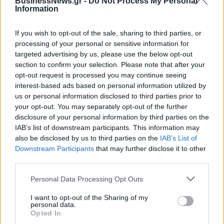
BusinessNews.gr -
Do Not Process My Personal
Information
If you wish to opt-out of the sale, sharing to third parties, or
processing of your personal or sensitive information for
ΠΕΡΙΣΣΌΤΕΡΑ ΣΕ ΑΥΤΉ ΤΗΝ ΚΑΤΗΓΟΡΊΑ
targeted advertising by us, please use the below opt-out
section to confirm your selection. Please note that after your
opt-out request is processed you may continue seeing
interest-based ads based on personal information utilized by
us or personal information disclosed to third parties prior to
your opt-out. You may separately opt-out of the further
disclosure of your personal information by third parties on the
IAB’s list of downstream participants. This information may
also be disclosed by us to third parties on the
IAB’s List of
Coca-Cola HBC: Εκτός
Συνεχίζουν μαζί ΚΑΕ
Downstream Participants
that may further disclose it to other
retail το brand Costa
Παναθηναϊκός AKTOR –
third parties.
Coffee
OΠΑΠ
30/01/2025 - 18:09
Personal Data Processing Opt Outs
27/01/2025 - 13:41
I want to opt-out of the Sharing of my
personal data.
Opted In