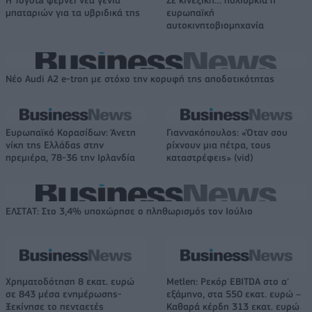
μπαταριών για τα υβριδικά της
ευρωπαϊκή
αυτοκινητοβιομηχανία
Νέο Audi A2 e-tron με στόχο την κορυφή της αποδοτικότητας
Ευρωπαϊκό Κορασίδων: Άνετη
Γιαννακόπουλος: «Όταν σου
νίκη της Ελλάδας στην
ρίχνουν μια πέτρα, τους
πρεμιέρα, 78-36 την Ιρλανδία
καταστρέφεις» (vid)
ΕΛΣΤΑΤ: Στο 3,4% υποχώρησε ο πληθωρισμός τον Ιούλιο
Χρηματοδότηση 8 εκατ. ευρώ
Metlen: Ρεκόρ EBITDA στο α'
σε 843 μέσα ενημέρωσης-
εξάμηνο, στα 550 εκατ. ευρώ –
Ξεκίνησε το πενταετές
Καθαρά κέρδη 313 εκατ. ευρώ