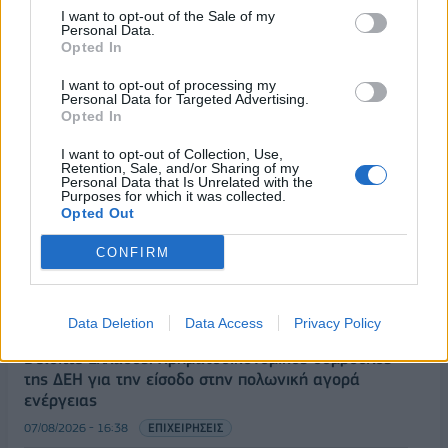
I want to opt-out of the Sale of my
Personal Data.
Opted In
I want to opt-out of processing my
Personal Data for Targeted Advertising.
Opted In
I want to opt-out of Collection, Use,
Retention, Sale, and/or Sharing of my
Personal Data that Is Unrelated with the
Purposes for which it was collected.
ΡΟΗ ΕΙΔΗΣΕΩΝ
Opted Out
CONFIRM
ΥΠΑΑΤ: Επιπλέον 12,5 εκατ. ευρώ στις Περιφέρειες
για την ενίσχυση της βιοασφάλειας
07/08/2026 - 17:02
ΟΙΚΟΝΟΜΙΑ
Data Deletion
Data Access
Privacy Policy
Deloitte Ελλάδος: Χρηματοοικονομικός σύμβουλος
της ΔΕΗ για την είσοδο στην πολωνική αγορά
ενέργειας
07/08/2026 - 16:38
ΕΠΙΧΕΙΡΗΣΕΙΣ