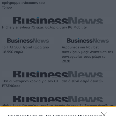
πρόγραμμα ενίσχυσης του
Τύπου
Η Chery επενδύει 75 εκατ. δολάρια στην KG Mobility
Το FIAT 500 Hybrid τώρα από
Ατρόμητος και Novibet
18.990 ευρώ
συνεχίζουν μαζί: Ανανέωση της
συνεργασίας τους μέχρι το
2028
18η συνεχόμενη χρονιά για τον ΟΤΕ στη διεθνή σειρά δεικτών
FTSE4Good
Alpha Bank: Για πρώτη φορά το Αρχαίο Θέατρο Επιδαύρου άνοιξε τις
πύλες του σε όλους