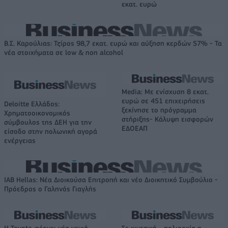
εκατ. ευρώ
Β.Σ. Καρούλιας: Τζίρος 98,7 εκατ. ευρώ και αύξηση κερδών 57% - Τα
νέα στοιχήματα σε low & non alcohol
Media: Με ενίσχυση 8 εκατ.
ευρώ σε 451 επιχειρήσεις
Deloitte Ελλάδος:
ξεκίνησε το πρόγραμμα
Χρηματοοικονομικός
στήριξης- Κάλυψη εισφορών
σύμβουλος της ΔΕΗ για την
ΕΔΟΕΑΠ
είσοδο στην πολωνική αγορά
ενέργειας
IAB Hellas: Νέα Διοικούσα Επιτροπή και νέο Διοικητικό Συμβούλιο -
Πρόεδρος ο Γαληνός Γιαγλής
Η Toyota φέρνει νέα γενιά
Σε κινεζική… πολιορκία η