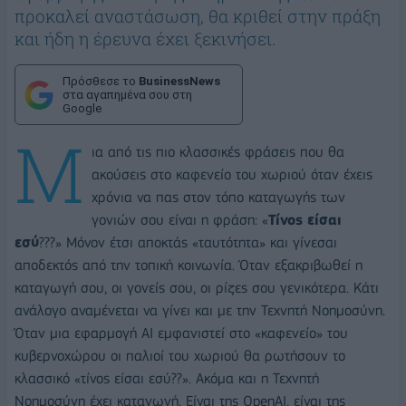
προκαλεί αναστάσωση, θα κριθεί στην πράξη
και ήδη η έρευνα έχει ξεκινήσει.
Πρόσθεσε το
BusinessNews
στα αγαπημένα σου στη
Google
Μ
ια από τις πιο κλασσικές φράσεις που θα
ακούσεις στο καφενείο του χωριού όταν έχεις
χρόνια να πας στον τόπο καταγωγής των
γονιών σου είναι η φράση: «
Τίνος είσαι
εσύ
???» Μόνον έτσι αποκτάς «ταυτότητα» και γίνεσαι
αποδεκτός από την τοπική κοινωνία. Όταν εξακριβωθεί η
καταγωγή σου, οι γονείς σου, οι ρίζες σου γενικότερα. Κάτι
ανάλογο αναμένεται να γίνει και με την Τεχνητή Νοημοσύνη.
Όταν μια εφαρμογή ΑΙ εμφανιστεί στο «καφενείο» του
κυβερνοχώρου οι παλιοί του χωριού θα ρωτήσουν το
κλασσικό «τίνος είσαι εσύ??». Ακόμα και η Τεχνητή
Νοημοσύνη έχει καταγωγή. Είναι της OpenAI, είναι της