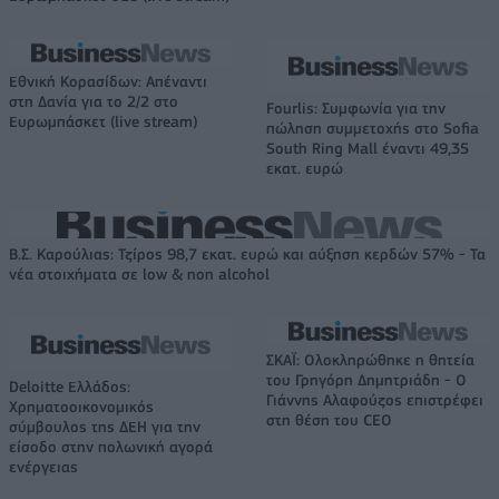
Εθνική Κορασίδων: Απέναντι
στη Δανία για το 2/2 στο
Fourlis: Συμφωνία για την
Ευρωμπάσκετ (live stream)
πώληση συμμετοχής στο Sofia
South Ring Mall έναντι 49,35
εκατ. ευρώ
Β.Σ. Καρούλιας: Τζίρος 98,7 εκατ. ευρώ και αύξηση κερδών 57% - Τα
νέα στοιχήματα σε low & non alcohol
ΣΚΑΪ: Ολοκληρώθηκε η θητεία
του Γρηγόρη Δημητριάδη - Ο
Deloitte Ελλάδος:
Γιάννης Αλαφούζος επιστρέφει
Χρηματοοικονομικός
στη θέση του CEO
σύμβουλος της ΔΕΗ για την
είσοδο στην πολωνική αγορά
ενέργειας