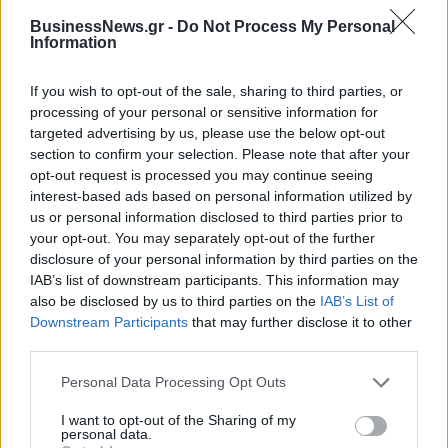
07/02/2014 - 02:00
BusinessNews.gr -
Do Not Process My Personal
Information
If you wish to opt-out of the sale, sharing to third parties, or
processing of your personal or sensitive information for
targeted advertising by us, please use the below opt-out
section to confirm your selection. Please note that after your
opt-out request is processed you may continue seeing
interest-based ads based on personal information utilized by
us or personal information disclosed to third parties prior to
your opt-out. You may separately opt-out of the further
disclosure of your personal information by third parties on the
IAB’s list of downstream participants. This information may
ΡΟΗ ΕΙΔΗΣΕΩΝ
also be disclosed by us to third parties on the
IAB’s List of
Downstream Participants
that may further disclose it to other
third parties.
Ελληνική Αναπτυξιακή Τράπεζα: Με «προίκα» 2 δισ.
Personal Data Processing Opt Outs
ευρώ ανοίγει δρόμο για δάνεια έως 5 δισ. σε
μικρομεσαίες
I want to opt-out of the Sharing of my
personal data.
08/08/2026 - 11:22
ΤΡΑΠΕΖΕΣ