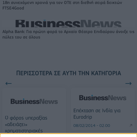
18η συνεχόμενη χρονιά για τον ΟΤΕ στη διεθνή σειρά δεικτών
FTSE4Good
Alpha Bank: Για πρώτη φορά το Αρχαίο Θέατρο Επιδαύρου άνοιξε τις
πύλες του σε όλους
ΠΕΡΙΣΣΌΤΕΡΑ ΣΕ ΑΥΤΉ ΤΗΝ ΚΑΤΗΓΟΡΊΑ
Επέκταση σε Ινδία για
Eurodrip
Ο φόρος υπεραξίας
«αδειάζει»
08/02/2014 - 02:00
χρηματιστηριακές