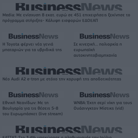
Media: Με ενίσχυση 8 εκατ. ευρώ σε 451 επιχειρήσεις ξεκίνησε το
πρόγραμμα στήριξης- Κάλυψη εισφορών ΕΔΟΕΑΠ
Η Toyota φέρνει νέα γενιά
Σε κινεζική… πολιορκία η
μπαταριών για τα υβριδικά της
ευρωπαϊκή
αυτοκινητοβιομηχανία
Νέο Audi A2 e-tron με στόχο την κορυφή της αποδοτικότητας
Εθνική Νεανίδων: Με τη
WNBA: Έκτη σερί νίκη για τους
Βουλγαρία για τις θέσεις 5-8
Ουάσινγκτον Μίστικς (vid)
του Ευρωμπάσκετ (live stream)
ΕΛΣΤΑΤ: Στο 3,4% υποχώρησε ο πληθωρισμός τον Ιούλιο