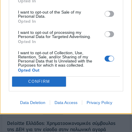
Opted In
5G παντού, 6G στον ορίζοντα: Πού βρίσκεται η
I want to opt-out of the Sale of my
Ελλάδα στη μεγάλη τεχνολογική μετάβαση
Personal Data.
Opted In
08/08/2026 - 10:54
ΤΕΧΝΟΛΟΓΙΑ
I want to opt-out of processing my
Όμιλος ΔΕΗ: Νέα συμφωνία για χαρτοφυλάκιο
Personal Data for Targeted Advertising.
έργων ΑΠΕ άνω των 2 GW σε Πολωνία και
Opted In
Ουγγαρία
I want to opt-out of Collection, Use,
08/08/2026 - 10:26
ΕΝΕΡΓΕΙΑ
Retention, Sale, and/or Sharing of my
Personal Data that Is Unrelated with the
Purposes for which it was collected.
ΣΚΑΪ: Ολοκληρώθηκε η θητεία του Γρηγόρη
Opted Out
Δημητριάδη - Ο Γιάννης Αλαφούζος επιστρέφει στη
θέση του CEO
CONFIRM
08/08/2026 - 10:02
MEDIA
ΥΠΑΑΤ: Επιπλέον 12,5 εκατ. ευρώ στις Περιφέρειες
Data Deletion
Data Access
Privacy Policy
για την ενίσχυση της βιοασφάλειας
07/08/2026 - 17:02
ΟΙΚΟΝΟΜΙΑ
Deloitte Ελλάδος: Χρηματοοικονομικός σύμβουλος
της ΔΕΗ για την είσοδο στην πολωνική αγορά