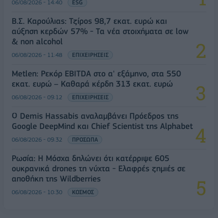
06/08/2026 - 14:40
ESG
Β.Σ. Καρούλιας: Τζίρος 98,7 εκατ. ευρώ και
αύξηση κερδών 57% - Τα νέα στοιχήματα σε low
& non alcohol
06/08/2026 - 11:48
ΕΠΙΧΕΙΡΗΣΕΙΣ
Metlen: Ρεκόρ EBITDA στο α' εξάμηνο, στα 550
εκατ. ευρώ – Καθαρά κέρδη 313 εκατ. ευρώ
06/08/2026 - 09:12
ΕΠΙΧΕΙΡΗΣΕΙΣ
Ο Demis Hassabis αναλαμβάνει Πρόεδρος της
Google DeepMind και Chief Scientist της Alphabet
06/08/2026 - 09:32
ΠΡΟΣΩΠΑ
Ρωσία: Η Μόσχα δηλώνει ότι κατέρριψε 605
ουκρανικά drones τη νύχτα - Ελαφρές ζημιές σε
αποθήκη της Wildberries
06/08/2026 - 10:30
ΚΟΣΜΟΣ