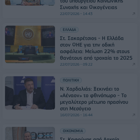
του υπουργείου Κοινωνικής
Συνοχής και Οικογένειας
22/07/2026 - 14:43
ΕΛΛΑΔΑ
Στ. Σακαρέτσιος - Η Ελλάδα
στον ΟΗΕ για την οδική
ασφάλεια: Μείωση 22% στους
θανάτους από τροχαία το 2025
22/07/2026 - 09:22
ΠΟΛΙΤΙΚΗ
Ν. Χαρδαλιάς: Ξεκινάει το
«Αέναον» το φθινόπωρο - Το
μεγαλύτερο μέτωπο πρασίνου
στη Μεσόγειο
16/07/2026 - 16:44
ΟΙΚΟΝΟΜΙΑ
Στ. Καφούνης από Αρχαία