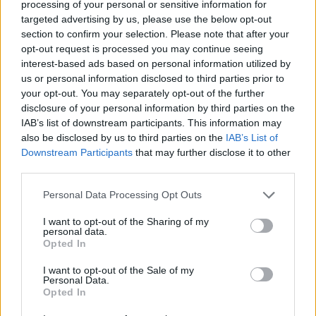
processing of your personal or sensitive information for
targeted advertising by us, please use the below opt-out
ΡΟΗ ΕΙΔΗΣΕΩΝ
section to confirm your selection. Please note that after your
opt-out request is processed you may continue seeing
interest-based ads based on personal information utilized by
Υψηλός κίνδυνος πυρκαγιάς σήμερα σε Αττική,
us or personal information disclosed to third parties prior to
Κρήτη, Πελοπόννησο, Εύβοια και νησιά του Αιγαίου
your opt-out. You may separately opt-out of the further
disclosure of your personal information by third parties on the
07/08/2026 - 08:30
ΕΛΛΑΔΑ
IAB’s list of downstream participants. This information may
Άνοδος του πετρελαίου μετά τις απειλές του Ιράν
also be disclosed by us to third parties on the
IAB’s List of
για τα Στενά του Ορμούζ
Downstream Participants
that may further disclose it to other
third parties.
07/08/2026 - 08:13
ΚΟΣΜΟΣ
Personal Data Processing Opt Outs
Χρηματιστήριο: Πτώση κατά 0,59%, στα 320,42
εκατ. ευρώ ο τζίρος
I want to opt-out of the Sharing of my
personal data.
06/08/2026 - 18:10
ΟΙΚΟΝΟΜΙΑ
Opted In
ΟΠΕΚΑ: Αύριο η δεύτερη πληρωμή των δικαιούχων
I want to opt-out of the Sale of my
του Λογαριασμού Αγροτικής Εστίας
Personal Data.
Opted In
06/08/2026 - 17:40
ΟΙΚΟΝΟΜΙΑ