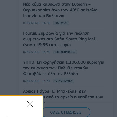
Νέο κύμα καύσωνα στην Ευρώπη –
Θερμοκρασίες άνω των 40°C σε Ιταλία,
Ισπανία και Βαλκάνια
07/08/2026 - 14:58
ΚΟΣΜΟΣ
Fourlis: Συμφωνία για την πώληση
συμμετοχής στο Sofia South Ring Mall
έναντι 49,35 εκατ. ευρώ
07/08/2026 - 14:39
ΕΠΙΧΕΙΡΗΣΕΙΣ
ΥΠΠΟ: Επιχορηγήσεις 1.106.000 ευρώ για
την ενίσχυση των Πολυθεματικών
Φεστιβάλ σε όλη την Ελλάδα
07/08/2026 - 14:34
ΟΙΚΟΝΟΜΙΑ
Άρειος Πάγος- Ε. Μπακέλας: Δεν
ανασύρεται από το αρχείο η υπόθεση των
υποκλοπών
07/08/2026 - 14:11
ΕΛΛΑΔΑ
ΟΛΕΣ ΟΙ ΕΙΔΗΣΕΙΣ