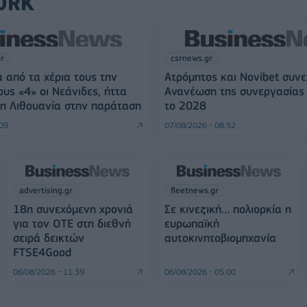
ORK
gr
csrnews.gr
 από τα χέρια τους την
Ατρόμητος και Novibet συνε
ους «4» οι Νεάνιδες, ήττα
Ανανέωση της συνεργασίας 
η Λιθουανία στην παράταση
το 2028
:09
07/08/2026 - 08:52
advertising.gr
fleetnews.gr
18η συνεχόμενη χρονιά
Σε κινεζική… πολιορκία η
για τον ΟΤΕ στη διεθνή
ευρωπαϊκή
σειρά δεικτών
αυτοκινητοβιομηχανία
FTSE4Good
06/08/2026 - 11:39
06/08/2026 - 05:00