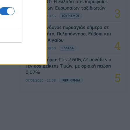
Έρευνα ΕΟΤ: Η Ελλάδα στις κορυφαίες
επιλογές των Ευρωπαίων ταξιδιωτών
07/08/2026 - 10:56
ΤΟΥΡΙΣΜΟΣ
Υψηλός κίνδυνος πυρκαγιάς σήμερα σε
Αττική, Κρήτη, Πελοπόννησο, Εύβοια και
νησιά του Αιγαίου
07/08/2026 - 08:30
ΕΛΛΑΔΑ
Χρηματιστήριο: Στις 2.606,72 μονάδες ο
Γενικός Δείκτης Τιμών, με οριακή πτώση
0,07%
07/08/2026 - 11:38
ΟΙΚΟΝΟΜΙΑ