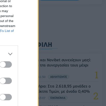
sonal or
Σαουδική Αραβία, Τουρκία και Πακιστάν
ection to
υπογράφουν κοινή αμυντική συμφωνία
ou may
07/08/2026 - 13:47
ΚΟΣΜΟΣ
 personal
out of the
 downstream
B’s List of
ΔΗΜΟΦΙΛΗ
Ατρόμητος και Novibet συνεχίζουν μαζί:
Ανανέωση της συνεργασίας τους μέχρι
το 2028
07/08/2026 - 11:50
ΑΘΛΗΤΙΣΜΟΣ
Χρηματιστήριο: Στις 2.618,95 μονάδες ο
Γενικός Δείκτης Τιμών, με άνοδο 0,40%
07/08/2026 - 13:07
ΟΙΚΟΝΟΜΙΑ