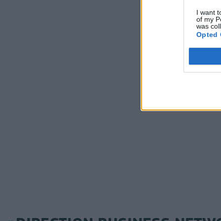
I want t
of my P
was col
Opted 