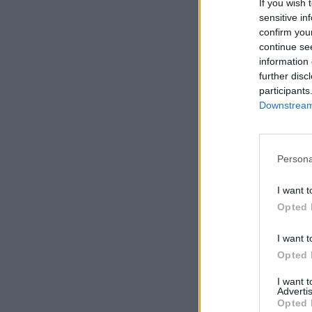
If you wish 
sensitive in
confirm you
continue se
information 
further disc
participants
Downstream 
Persona
I want t
Opted 
I want t
Opted 
I want 
Advertis
Opted 