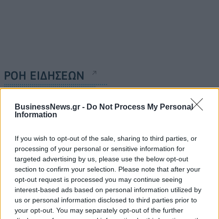
ΡΟΗ ΕΙΔΗΣΕΩΝ
BusinessNews.gr -
Do Not Process My Personal
Αυξημένη η επιβατική κίνηση από το λιμάνι του
Information
Πειραιά – Περίπου 60.000 ταξίδεψαν Παρασκευή
και Σάββατο
If you wish to opt-out of the sale, sharing to third parties, or
09/08/2026 - 12:33
ΕΛΛΑΔΑ
processing of your personal or sensitive information for
targeted advertising by us, please use the below opt-out
Από τη Δυτική Αττική στη Νότια Γαλλία : Οι εμπειρίες
section to confirm your selection. Please note that after your
Ελλήνων και Γάλλων πυροσβεστών από τα πύρινα
opt-out request is processed you may continue seeing
μέτωπα
interest-based ads based on personal information utilized by
09/08/2026 - 12:08
ΚΟΣΜΟΣ
us or personal information disclosed to third parties prior to
your opt-out. You may separately opt-out of the further
Δεύτερη πηγή εισοδήματος για τους επαγγελματίες