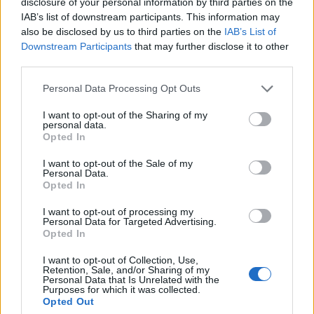
disclosure of your personal information by third parties on the
ψαράδες ο αλιευτικός τουρισμός
IAB’s list of downstream participants. This information may
09/08/2026 - 12:08
ΤΟΥΡΙΣΜΟΣ
also be disclosed by us to third parties on the
IAB’s List of
Downstream Participants
that may further disclose it to other
Τ. Θεοδωρικάκος: Η ενίσχυση της βιομηχανίας
third parties.
διασφαλίζει την ανάπτυξη, την ασφάλεια και
καλύτερους μισθούς
Personal Data Processing Opt Outs
09/08/2026 - 11:43
ΠΟΛΙΤΙΚΗ
I want to opt-out of the Sharing of my
personal data.
Υπ. Μεταφορών: Οριστική λύση στο ζήτημα των
Opted In
πινακίδων κυκλοφορίας - Τέλος στις χρονοβόρες
διαδικασίες
I want to opt-out of the Sale of my
Personal Data.
09/08/2026 - 11:18
ΕΛΛΑΔΑ
Opted In
Στα 15 δισ. ευρώ ο στόχος για νέα δάνεια το 2026
I want to opt-out of processing my
- Η «ακτινογραφία» της κερδοφορίας των
Personal Data for Targeted Advertising.
τραπεζών το α΄ εξάμηνο
Opted In
09/08/2026 - 10:52
ΤΡΑΠΕΖΕΣ
I want to opt-out of Collection, Use,
Retention, Sale, and/or Sharing of my
Ισπανία – Ιταλία: Κλιμακώνεται η αντιπαράθεση για
Personal Data that Is Unrelated with the
Purposes for which it was collected.
το μεταναστευτικό με αμοιβαίους συνοριακούς
Opted Out
ελέγχους