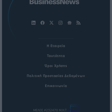
Η Εταιρεία
Ταυτότητα
Όροι Χρήσης
Πολιτική Προστασίας Δεδομένων
Επικοινωνία
ΜΕΛΟΣ #232470 Μ.Η.Τ.