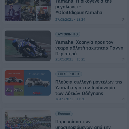
Yamaha: Η οικογένεια της
μεγαλώνει -
#OloiOdigounYamaha
27/05/2021 - 15:34
ΑΥΤΟΚΙΝΗΤΟ
Yamaha: Χορηγία προς τον
νεαρό αθλητή ταχύτητας Γιάννη
Περιστερά
25/05/2021 - 15:25
ΕΠΙΧΕΙΡΗΣΕΙΣ
Πλούσια συλλογή μοντέλων της
Yamaha για την Ισοδυναμία
των Αδειών Οδήγησης
18/05/2021 - 17:30
ΕΛΛΑΔΑ
Παρουσίαση των
υποστηριζόμενων από την