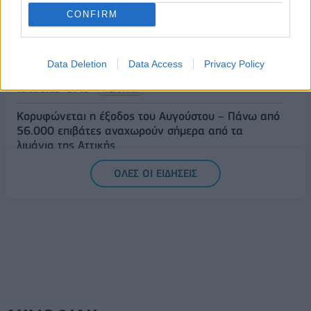
CONFIRM
09/08/2026 - 10:29
ΚΟΣΜΟΣ
Αλ. Τσίπρας: Στις 2 Σεπτεμβρίου η παρουσίαση του
οικονομικού προγράμματος της ΕΛ.Α.Σ. στη
Data Deletion
Data Access
Privacy Policy
Θεσσαλονίκη
09/08/2026 - 10:03
ΠΟΛΙΤΙΚΗ
Κορυφώνεται η έξοδος του Αυγούστου – Πάνω από
56.000 επιβάτες αναχωρούν σήμερα από τα
λιμάνια της Αττικής
08/08/2026 - 14:30
ΕΛΛΑΔΑ
ΟΛΕΣ ΟΙ ΕΙΔΗΣΕΙΣ
Δυτική Αττική: Η επόμενη ημέρα μετά τις πυρκαγιές
– Τα έργα Antinero και η «μάχη» πριν από τις
βροχές
08/08/2026 - 14:08
ΕΛΛΑΔΑ