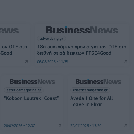
advertising.gr
 τον ΟΤΕ στη
18η συνεχόμενη χρονιά για τον ΟΤΕ στη
4Good
διεθνή σειρά δεικτών FTSE4Good
06/08/2026 - 11:39
esteticamagazine.gr
esteticamagazine.gr
“Kokoon Loutraki Coast”
Aveda I One for All
Leave in Elixir
28/07/2026 - 12:07
22/07/2026 - 13:20