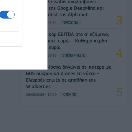
Ο Demis Hassabis αναλαμβάνει
Πρόεδρος της Google DeepMind και
Chief Scientist της Alphabet
06/08/2026 - 09:32
ΠΡΟΣΩΠΑ
Metlen: Ρεκόρ EBITDA στο α' εξάμηνο,
στα 550 εκατ. ευρώ – Καθαρά κέρδη
313 εκατ. ευρώ
06/08/2026 - 09:12
ΕΠΙΧΕΙΡΗΣΕΙΣ
Ρωσία: Η Μόσχα δηλώνει ότι κατέρριψε
605 ουκρανικά drones τη νύχτα -
Ελαφρές ζημιές σε αποθήκη της
Wildberries
06/08/2026 - 10:30
ΚΟΣΜΟΣ