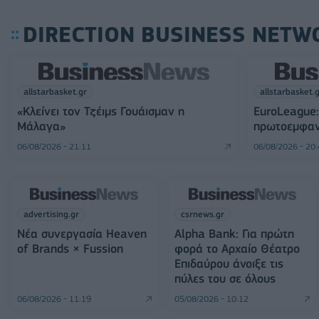
DIRECTION BUSINESS NETW
allstarbasket.gr
allstarbasket.
«Κλείνει τον Τζέιμς Γουάισμαν η
EuroLeague:
Μάλαγα»
πρωτοεμφαν
06/08/2026 - 21:11
06/08/2026 - 20
advertising.gr
csrnews.gr
Νέα συνεργασία Heaven
Alpha Bank: Για πρώτη
of Brands × Fussion
φορά το Αρχαίο Θέατρο
Επιδαύρου άνοιξε τις
πύλες του σε όλους
06/08/2026 - 11:19
05/08/2026 - 10:12