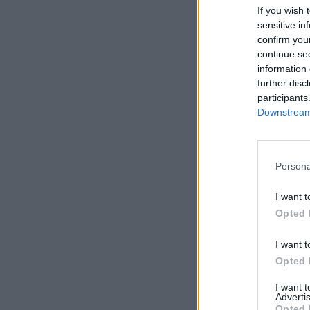
If you wish 
sensitive in
confirm you
continue se
information 
further disc
participants
Downstream 
Persona
I want t
Opted 
I want t
Opted 
I want 
Advertis
Opted 