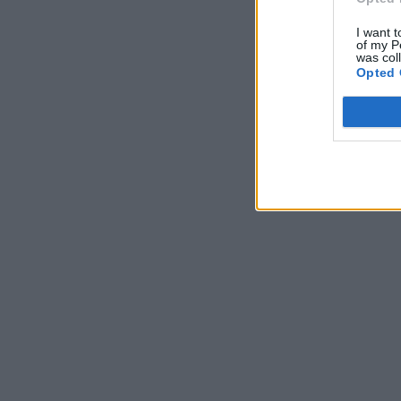
I want t
of my P
was col
Opted 