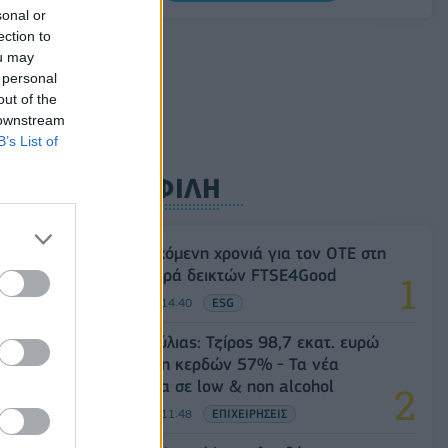
0,11%, στα 1,1541 δολάρια
sonal or
ection to
06/08/2026 - 14:59
ΟΙΚΟΝΟΜΙΑ
ou may
 personal
out of the
 downstream
B’s List of
ΔΗΜΟΦΙΛΗ
18η συνεχόμενη χρονιά για τον ΟΤΕ στη
διεθνή σειρά δεικτών FTSE4Good
06/08/2026 - 14:40
ESG
Β.Σ. Καρούλιας: Τζίρος 98,7 εκατ. ευρώ
και αύξηση κερδών 57% - Τα νέα
στοιχήματα σε low & non alcohol
06/08/2026 - 11:48
ΕΠΙΧΕΙΡΗΣΕΙΣ