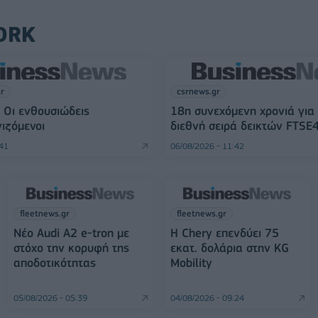
ORK
gr
csrnews.gr
 Οι ενθουσιώδεις
18η συνεχόμενη χρονιά για
ιζόμενοι
διεθνή σειρά δεικτών FTSE
:41
06/08/2026 - 11:42
fleetnews.gr
fleetnews.gr
Νέο Audi A2 e-tron με
Η Chery επενδύει 75
στόχο την κορυφή της
εκατ. δολάρια στην KG
αποδοτικότητας
Mobility
05/08/2026 - 05:39
04/08/2026 - 09:24