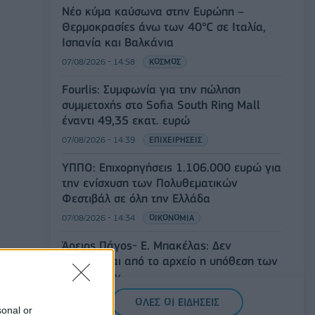
Νέο κύμα καύσωνα στην Ευρώπη –
Θερμοκρασίες άνω των 40°C σε Ιταλία,
Ισπανία και Βαλκάνια
07/08/2026 - 14:58
ΚΟΣΜΟΣ
Fourlis: Συμφωνία για την πώληση
συμμετοχής στο Sofia South Ring Mall
έναντι 49,35 εκατ. ευρώ
07/08/2026 - 14:39
ΕΠΙΧΕΙΡΗΣΕΙΣ
ΥΠΠΟ: Επιχορηγήσεις 1.106.000 ευρώ για
την ενίσχυση των Πολυθεματικών
Φεστιβάλ σε όλη την Ελλάδα
07/08/2026 - 14:34
ΟΙΚΟΝΟΜΙΑ
Άρειος Πάγος- Ε. Μπακέλας: Δεν
ανασύρεται από το αρχείο η υπόθεση των
υποκλοπών
07/08/2026 - 14:11
ΕΛΛΑΔΑ
ΟΛΕΣ ΟΙ ΕΙΔΗΣΕΙΣ
sonal or