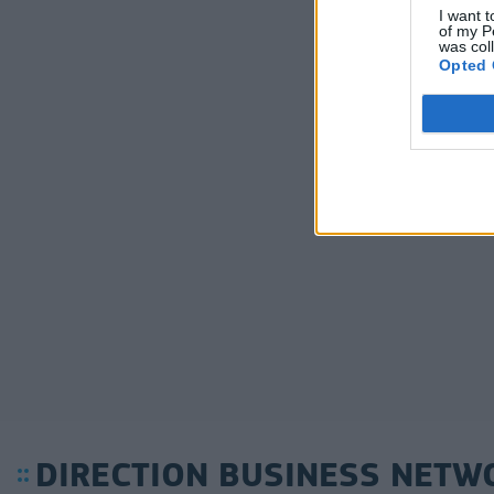
I want t
of my P
was col
Opted 
DIRECTION BUSINESS NETW