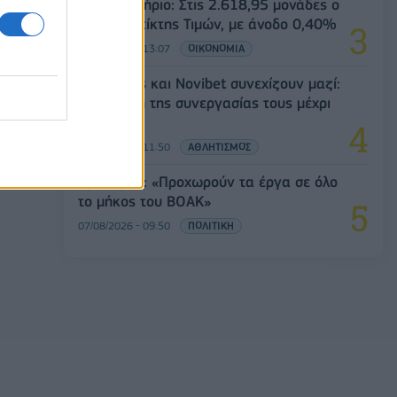
Χρηματιστήριο: Στις 2.618,95 μονάδες ο
Γενικός Δείκτης Τιμών, με άνοδο 0,40%
07/08/2026 - 13:07
ΟΙΚΟΝΟΜΙΑ
Ατρόμητος και Novibet συνεχίζουν μαζί:
Ανανέωση της συνεργασίας τους μέχρι
το 2028
07/08/2026 - 11:50
ΑΘΛΗΤΙΣΜΟΣ
Χρ. Δήμας: «Προχωρούν τα έργα σε όλο
το μήκος του ΒΟΑΚ»
07/08/2026 - 09:50
ΠΟΛΙΤΙΚΗ