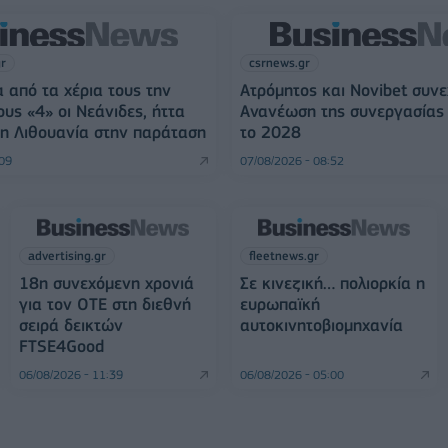
gr
csrnews.gr
 από τα χέρια τους την
Ατρόμητος και Novibet συνε
ους «4» οι Νεάνιδες, ήττα
Ανανέωση της συνεργασίας 
η Λιθουανία στην παράταση
το 2028
:09
07/08/2026 - 08:52
advertising.gr
fleetnews.gr
18η συνεχόμενη χρονιά
Σε κινεζική… πολιορκία η
για τον ΟΤΕ στη διεθνή
ευρωπαϊκή
σειρά δεικτών
αυτοκινητοβιομηχανία
FTSE4Good
06/08/2026 - 11:39
06/08/2026 - 05:00