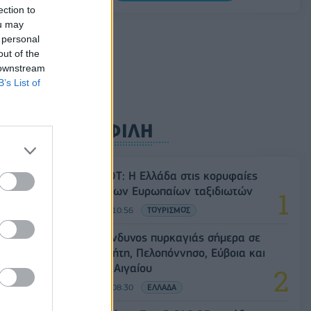
Σαουδική Αραβία, Τουρκία και Πακιστάν
ection to
υπογράφουν κοινή αμυντική συμφωνία
ou may
 personal
07/08/2026 - 13:47
ΚΟΣΜΟΣ
out of the
 downstream
B’s List of
ΔΗΜΟΦΙΛΗ
Έρευνα ΕΟΤ: Η Ελλάδα στις κορυφαίες
επιλογές των Ευρωπαίων ταξιδιωτών
07/08/2026 - 10:56
ΤΟΥΡΙΣΜΟΣ
Υψηλός κίνδυνος πυρκαγιάς σήμερα σε
Αττική, Κρήτη, Πελοπόννησο, Εύβοια και
νησιά του Αιγαίου
07/08/2026 - 08:30
ΕΛΛΑΔΑ