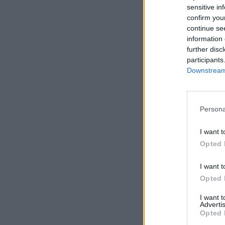
sensitive in
confirm you
continue se
information 
further disc
participants
Downstream 
Persona
I want t
Opted 
I want t
Opted 
I want 
Advertis
Opted 