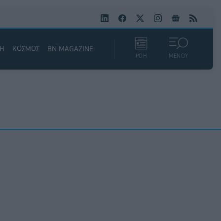
ΚΗ
ΚΟΣΜΟΣ
BN MAGAZINE
ΡΟΗ
ΜΕΝΟΥ