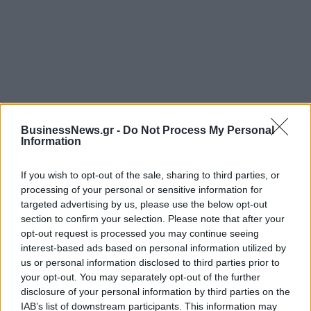
ΡΟΗ ΕΙΔΗΣΕΩΝ
BusinessNews.gr -
Do Not Process My Personal
Information
Όμιλος ΔΕΗ: Νέα συμφωνία για χαρτοφυλάκιο
If you wish to opt-out of the sale, sharing to third parties, or
έργων ΑΠΕ άνω των 2 GW σε Πολωνία και
processing of your personal or sensitive information for
Ουγγαρία
targeted advertising by us, please use the below opt-out
08/08/2026 - 10:26
ΕΝΕΡΓΕΙΑ
section to confirm your selection. Please note that after your
opt-out request is processed you may continue seeing
ΣΚΑΪ: Ολοκληρώθηκε η θητεία του Γρηγόρη
interest-based ads based on personal information utilized by
Δημητριάδη - Ο Γιάννης Αλαφούζος επιστρέφει στη
us or personal information disclosed to third parties prior to
θέση του CEO
your opt-out. You may separately opt-out of the further
disclosure of your personal information by third parties on the
08/08/2026 - 10:02
MEDIA
IAB’s list of downstream participants. This information may