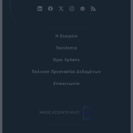
Η Εταιρεία
Ταυτότητα
Όροι Χρήσης
Πολιτική Προστασίας Δεδομένων
Επικοινωνία
ΜΕΛΟΣ #232470 Μ.Η.Τ.