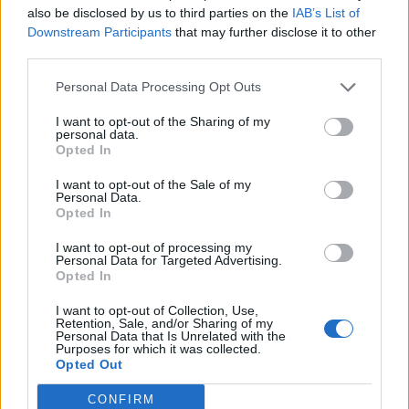
ΥΠΑΑΤ: Επιπλέον 12,5 εκατ. ευρώ στις Περιφέρειες
also be disclosed by us to third parties on the
IAB’s List of
για την ενίσχυση της βιοασφάλειας
Downstream Participants
that may further disclose it to other
third parties.
07/08/2026 - 17:02
ΟΙΚΟΝΟΜΙΑ
Personal Data Processing Opt Outs
Deloitte Ελλάδος: Χρηματοοικονομικός σύμβουλος
της ΔΕΗ για την είσοδο στην πολωνική αγορά
I want to opt-out of the Sharing of my
ενέργειας
personal data.
Opted In
07/08/2026 - 16:38
ΕΠΙΧΕΙΡΗΣΕΙΣ
I want to opt-out of the Sale of my
Στρατηγική επένδυση του EFA GROUP στη Fractal
Personal Data.
για την ανάπτυξη προηγμένων αμυντικών
Opted In
τεχνολογιών
I want to opt-out of processing my
07/08/2026 - 16:11
ΕΠΙΧΕΙΡΗΣΕΙΣ
Personal Data for Targeted Advertising.
Opted In
Συνάλλαγμα: Το ευρώ ενισχύεται 0,08%, στα
1,1534 δολάρια
I want to opt-out of Collection, Use,
Retention, Sale, and/or Sharing of my
07/08/2026 - 15:45
ΟΙΚΟΝΟΜΙΑ
Personal Data that Is Unrelated with the
Purposes for which it was collected.
Χρηματιστήριο: Στις 2.623,19 μονάδες ο Γενικός
Opted Out
Δείκτης Τιμών, με άνοδο 0,57%
CONFIRM