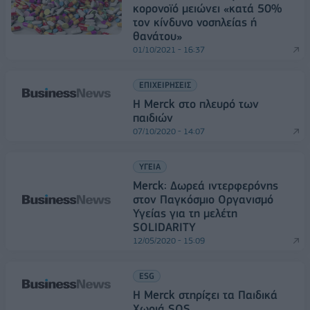
κορονοϊό μειώνει «κατά 50%
τον κίνδυνο νοσηλείας ή
θανάτου»
01/10/2021 - 16:37
ΕΠΙΧΕΙΡΗΣΕΙΣ
Η Merck στο πλευρό των
παιδιών
07/10/2020 - 14:07
ΥΓΕΙΑ
Merck: Δωρεά ιντερφερόνης
στον Παγκόσμιο Οργανισμό
Υγείας για τη μελέτη
SOLIDARITY
12/05/2020 - 15:09
ESG
H Merck στηρίζει τα Παιδικά
Χωριά SOS