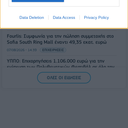
07/08/2026 - 15:21
ΟΙΚΟΝΟΜΙΑ
Νέο κύμα καύσωνα στην Ευρώπη – Θερμοκρασίες
άνω των 40°C σε Ιταλία, Ισπανία και Βαλκάνια
Data Deletion
Data Access
Privacy Policy
07/08/2026 - 14:58
ΚΟΣΜΟΣ
Fourlis: Συμφωνία για την πώληση συμμετοχής στο
Sofia South Ring Mall έναντι 49,35 εκατ. ευρώ
07/08/2026 - 14:39
ΕΠΙΧΕΙΡΗΣΕΙΣ
ΥΠΠΟ: Επιχορηγήσεις 1.106.000 ευρώ για την
ενίσχυση των Πολυθεματικών Φεστιβάλ σε όλη την
Ελλάδα
ΟΛΕΣ ΟΙ ΕΙΔΗΣΕΙΣ
07/08/2026 - 14:34
ΟΙΚΟΝΟΜΙΑ