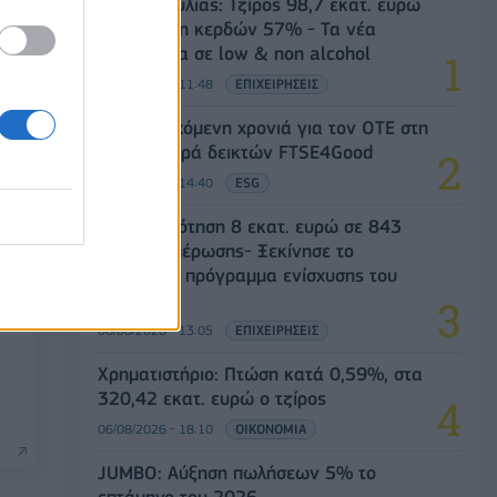
Β.Σ. Καρούλιας: Τζίρος 98,7 εκατ. ευρώ
και αύξηση κερδών 57% - Τα νέα
στοιχήματα σε low & non alcohol
06/08/2026 - 11:48
ΕΠΙΧΕΙΡΗΣΕΙΣ
18η συνεχόμενη χρονιά για τον ΟΤΕ στη
διεθνή σειρά δεικτών FTSE4Good
06/08/2026 - 14:40
ESG
Χρηματοδότηση 8 εκατ. ευρώ σε 843
μέσα ενημέρωσης- Ξεκίνησε το
πενταετές πρόγραμμα ενίσχυσης του
Τύπου
06/08/2026 - 13:05
ΕΠΙΧΕΙΡΗΣΕΙΣ
Χρηματιστήριο: Πτώση κατά 0,59%, στα
320,42 εκατ. ευρώ ο τζίρος
06/08/2026 - 18:10
ΟΙΚΟΝΟΜΙΑ
JUMBO: Αύξηση πωλήσεων 5% το