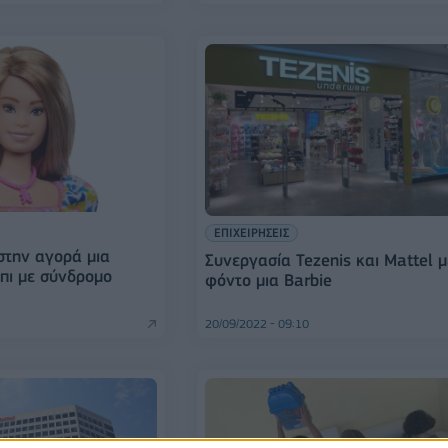
ΕΠΙΧΕΙΡΗΣΕΙΣ
 στην αγορά μια
Συνεργασία Tezenis και Mattel μ
πι με σύνδρομο
φόντο μια Barbie
20/09/2022 - 09:10