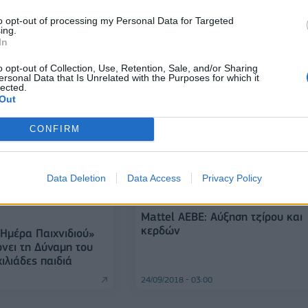
προϊόντων Ολυμπιακοί Αγώνες
Τόκιο 2020
to opt-out of processing my Personal Data for Targeted
ing.
In
ιάζει το
o opt-out of Collection, Use, Retention, Sale, and/or Sharing
Tesla Roadster
ersonal Data that Is Unrelated with the Purposes for which it
κινητάκι με
lected.
ύγιο άνθρακα
Out
19/02/2020 - 18:31
CONFIRM
Data Deletion
Data Access
Privacy Policy
ΕΠΙΧΕΙΡΗΣΕΙΣ
Mattel ΑΕΒΕ: Αύξηση τζίρου και
κερδών
Ημέρα Παιχνιδιού»
ρνει τη Δύναμη του
χιλιάδες παιδιά
24/09/2018 - 03:00