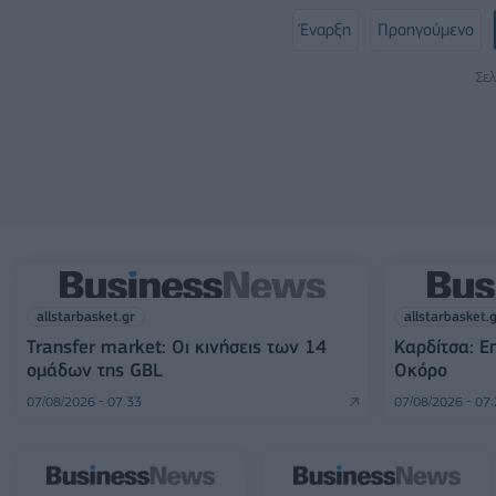
Έναρξη
Προηγούμενο
Σελ
allstarbasket.gr
allstarbasket.
Transfer market: Οι κινήσεις των 14
Καρδίτσα: Ε
ομάδων της GBL
Οκόρο
07/08/2026 - 07:33
07/08/2026 - 07