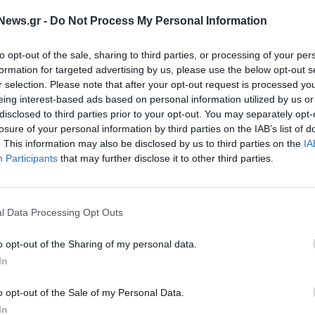
News.gr -
Do Not Process My Personal Information
to opt-out of the sale, sharing to third parties, or processing of your per
formation for targeted advertising by us, please use the below opt-out s
r selection. Please note that after your opt-out request is processed y
με εταιρείες
eing interest-based ads based on personal information utilized by us or
αλαίων για πιθανή
ΕΛΛΑΔΑ
disclosed to third parties prior to your opt-out. You may separately opt-
tel
Κάνε-Μια-Ευχή Ελλάδος:
losure of your personal information by third parties on the IAB’s list of
Μοιράστηκε την χορηγία της Mat
. This information may also be disclosed by us to third parties on the
IA
με άλλους κοινωφελείς
Participants
that may further disclose it to other third parties.
οργανισμούς
26/07/2021 - 14:02
l Data Processing Opt Outs
o opt-out of the Sharing of my personal data.
In
ΕΠΙΧΕΙΡΗΣΕΙΣ
o opt-out of the Sale of my Personal Data.
Η Mattel γιορτάζει τη σειρά
In