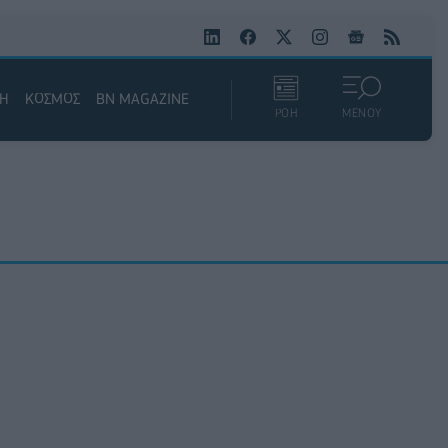
ΚΗ
ΚΟΣΜΟΣ
BN MAGAZINE
ΡΟΗ
ΜΕΝΟΥ