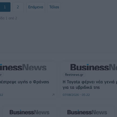
1
2
Επόμενο
Τέλος
ίδα 1 από 2
gr
fleetnews.gr
πέστρεψε υγιής ο Φράνσις
Η Toyota φέρνει νέα γενιά
για τα υβριδικά της
:22
07/08/2026 - 05:22