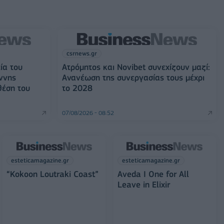
csrnews.gr
ία του
Ατρόμητος και Novibet συνεχίζουν μαζί:
ννης
Ανανέωση της συνεργασίας τους μέχρι
θέση του
το 2028
07/08/2026 - 08:52
esteticamagazine.gr
esteticamagazine.gr
“Kokoon Loutraki Coast”
Aveda I One for All
Leave in Elixir