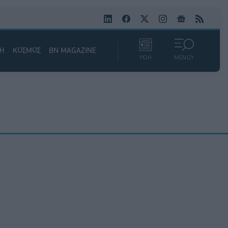
ΚΗ
ΚΟΣΜΟΣ
BN MAGAZINE
ΡΟΗ
ΜΕΝΟΥ