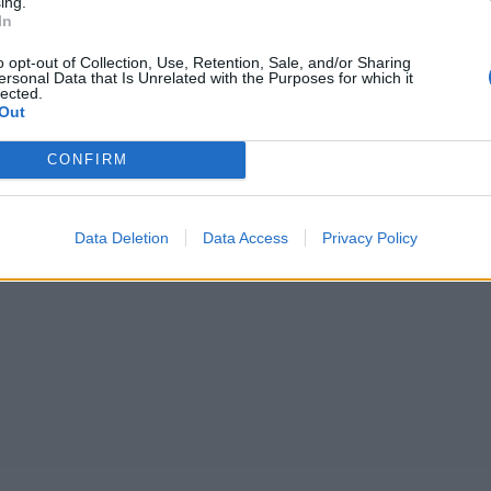
ing.
In
o opt-out of Collection, Use, Retention, Sale, and/or Sharing
ersonal Data that Is Unrelated with the Purposes for which it
lected.
Out
CONFIRM
Data Deletion
Data Access
Privacy Policy