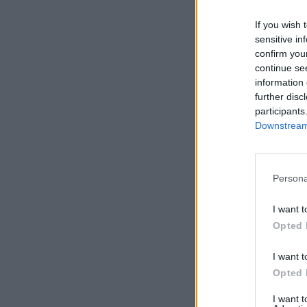
If you wish 
sensitive in
confirm you
continue se
information 
further disc
participants
Downstream 
Persona
I want t
Opted 
I want t
Opted 
I want 