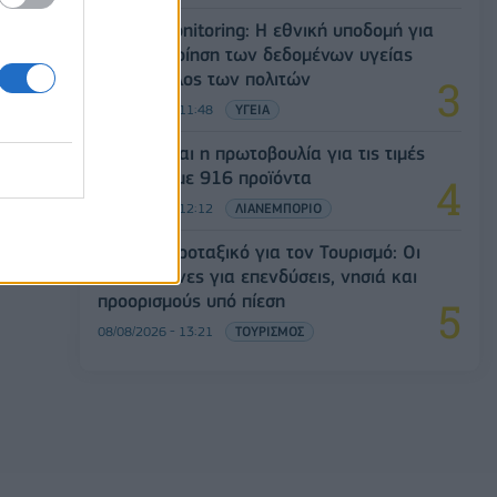
Health Monitoring: Η εθνική υποδομή για
την αξιοποίηση των δεδομένων υγείας
προς όφελος των πολιτών
08/08/2026 - 11:48
ΥΓΕΙΑ
Διευρύνεται η πρωτοβουλία για τις τιμές
στο ράφι με 916 προϊόντα
08/08/2026 - 12:12
ΛΙΑΝΕΜΠΟΡΙΟ
Ειδικό Χωροταξικό για τον Τουρισμό: Οι
νέοι κανόνες για επενδύσεις, νησιά και
προορισμούς υπό πίεση
08/08/2026 - 13:21
ΤΟΥΡΙΣΜΟΣ