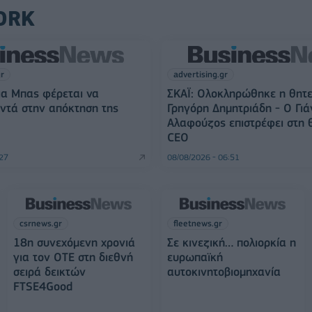
ORK
gr
advertising.gr
ια Μπας φέρεται να
ΣΚΑΪ: Ολοκληρώθηκε η θητε
οντά στην απόκτηση της
Γρηγόρη Δημητριάδη - Ο Γιά
Αλαφούζος επιστρέφει στη 
CEO
:27
08/08/2026 - 06:51
csrnews.gr
fleetnews.gr
18η συνεχόμενη χρονιά
Σε κινεζική… πολιορκία η
για τον ΟΤΕ στη διεθνή
ευρωπαϊκή
σειρά δεικτών
αυτοκινητοβιομηχανία
FTSE4Good