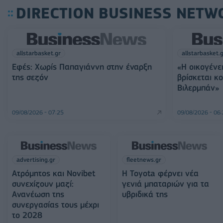
DIRECTION BUSINESS NETW
allstarbasket.gr
allstarbasket.
Εφές: Χωρίς Παπαγιάννη στην έναρξη
«Η οικογένε
της σεζόν
βρίσκεται κ
Βιλερμπάν»
09/08/2026 - 07:25
09/08/2026 - 06
advertising.gr
fleetnews.gr
Ατρόμητος και Novibet
Η Toyota φέρνει νέα
συνεχίζουν μαζί:
γενιά μπαταριών για τα
Ανανέωση της
υβριδικά της
συνεργασίας τους μέχρι
το 2028