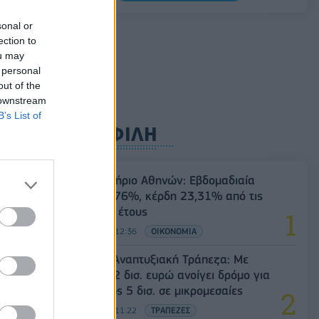
άνοδος 1,76%, κέρδη 23,31% από τις
αρχές του έτους
sonal or
ection to
08/08/2026 - 12:36
ΟΙΚΟΝΟΜΙΑ
ou may
Διευρύνεται η πρωτοβουλία για τις τιμές
 personal
out of the
στο ράφι με 916 προϊόντα
 downstream
08/08/2026 - 12:12
ΛΙΑΝΕΜΠΟΡΙΟ
B’s List of
ΔΗΜΟΦΙΛΗ
Χρηματιστήριο Αθηνών: Εβδομαδιαία
άνοδος 1,76%, κέρδη 23,31% από τις
αρχές του έτους
08/08/2026 - 12:36
ΟΙΚΟΝΟΜΙΑ
Ελληνική Αναπτυξιακή Τράπεζα: Με
«προίκα» 2 δισ. ευρώ ανοίγει δρόμο για
δάνεια έως 5 δισ. σε μικρομεσαίες
08/08/2026 - 11:22
ΤΡΑΠΕΖΕΣ