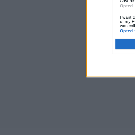
Advertis
Opted 
I want t
of my P
was col
Opted 