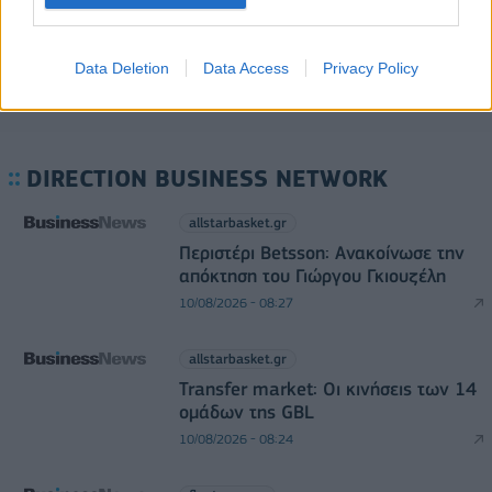
Data Deletion
Data Access
Privacy Policy
DIRECTION BUSINESS NETWORK
allstarbasket.gr
Περιστέρι Betsson: Ανακοίνωσε την
απόκτηση του Γιώργου Γκιουζέλη
10/08/2026 - 08:27
allstarbasket.gr
Transfer market: Οι κινήσεις των 14
ομάδων της GBL
10/08/2026 - 08:24