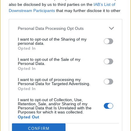
κλάδους (Εθνική Τράπεζα)
also be disclosed by us to third parties on the
IAB’s List of
09/08/2026 - 13:51
ΟΙΚΟΝΟΜΙΑ
Downstream Participants
that may further disclose it to other
third parties.
Αυξημένη η επιβατική κίνηση από το λιμάνι του
Πειραιά – Περίπου 60.000 ταξίδεψαν Παρασκευή
Personal Data Processing Opt Outs
και Σάββατο
I want to opt-out of the Sharing of my
09/08/2026 - 12:33
ΕΛΛΑΔΑ
personal data.
Opted In
Γερμανία: Το Βερολίνο θα επεκτείνει την έρευνα
για την ασφάλεια από τα drones μετά το
I want to opt-out of the Sale of my
περιστατικό σε αεροδρόμιο
Personal Data.
Opted In
09/08/2026 - 12:57
ΚΟΣΜΟΣ
I want to opt-out of processing my
Π. Μαρινάκης: «Το δημογραφικό δεν μπορεί να
Personal Data for Targeted Advertising.
Opted In
περιμένει»
09/08/2026 - 14:34
ΠΟΛΙΤΙΚΗ
I want to opt-out of Collection, Use,
Retention, Sale, and/or Sharing of my
Personal Data that Is Unrelated with the
Προς εκτύπωση το πολλαπλό βιβλίο - «Σύγχρονο
Purposes for which it was collected.
εκπαιδευτικό υλικό, τόσο σε έντυπη όσο και σε
Opted Out
ηλεκτρονική μορφή»
CONFIRM
09/08/2026 - 13:24
ΕΛΛΑΔΑ