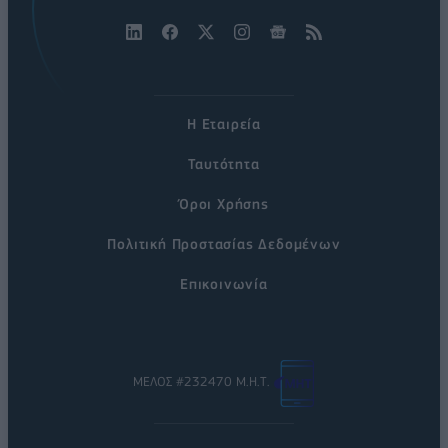
Η Εταιρεία
Ταυτότητα
Όροι Χρήσης
Πολιτική Προστασίας Δεδομένων
Επικοινωνία
ΜΕΛΟΣ #232470 Μ.Η.Τ.