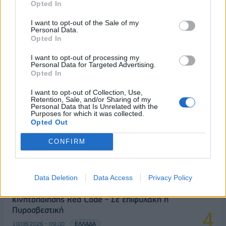
Opted In
ΔΗΜΟΦΙΛΗ
I want to opt-out of the Sale of my
Personal Data.
Opted In
ΚΑΛΑΣ: Αυξημένα κόστη «ροκάνισαν» την
κερδοφορία - Στόχος για το 2026 η ανάπτυξη και
I want to opt-out of processing my
Personal Data for Targeted Advertising.
νέα μονάδα στο Μεσολόγγι
Opted In
10/08/2026 - 10:10
ΕΠΙΧΕΙΡΗΣΕΙΣ
I want to opt-out of Collection, Use,
Retention, Sale, and/or Sharing of my
Ταχύτερα και αυστηρότερα: Το νέο ψηφιακό
Personal Data that Is Unrelated with the
καθεστώς της ΑΑΔΕ για τα ανασφάλιστα οχήματα
Purposes for which it was collected.
Opted Out
10/08/2026 - 09:31
ΟΙΚΟΝΟΜΙΑ
CONFIRM
Τουρισμός για Όλους: Kατάθεση αιτήσεων
ανεξάρτητα από το τελευταίο ψηφίο του ΑΦΜ
10/08/2026 - 09:44
ΟΙΚΟΝΟΜΙΑ
Data Deletion
Data Access
Privacy Policy
Ποιες περιοχές τίθενται σε κατάσταση
κινητοποίησης Red Code - Σε επιφυλακή η
Πυροσβεστική
10/08/2026 - 09:00
ΕΛΛΑΔΑ