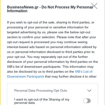
10/08/2026 - 13:50
LIFESTYLE
BusinessNews.gr -
Do Not Process My Personal
Information
Ιράν: Η αμυντική συμφωνία Σαουδικής Αραβία-
Πακιστάν-Τουρκίας δείχνει «μεταβολή της
If you wish to opt-out of the sale, sharing to third parties, or
αντίληψης» απέναντι στις ΗΠΑ
processing of your personal or sensitive information for
10/08/2026 - 13:41
ΚΟΣΜΟΣ
targeted advertising by us, please use the below opt-out
section to confirm your selection. Please note that after your
Η Συρία ανακοινώνει συμφωνία με τη Ρωσία για
opt-out request is processed you may continue seeing
την τύχη των στρατιωτικών βάσεών της
interest-based ads based on personal information utilized by
us or personal information disclosed to third parties prior to
10/08/2026 - 13:27
ΚΟΣΜΟΣ
your opt-out. You may separately opt-out of the further
disclosure of your personal information by third parties on the
ΟΛΕΣ ΟΙ ΕΙΔΗΣΕΙΣ
IAB’s list of downstream participants. This information may
also be disclosed by us to third parties on the
IAB’s List of
Downstream Participants
that may further disclose it to other
third parties.
Personal Data Processing Opt Outs
I want to opt-out of the Sharing of my
personal data.