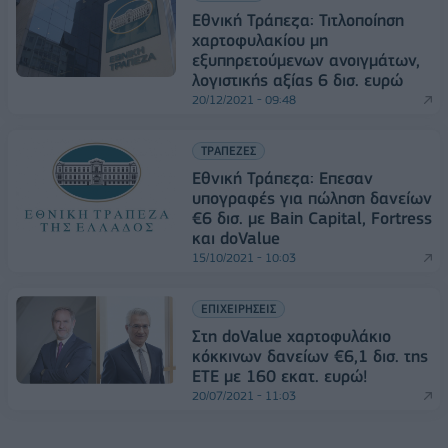
Εθνική Τράπεζα: Τιτλοποίηση
χαρτοφυλακίου μη
εξυπηρετούμενων ανοιγμάτων,
λογιστικής αξίας 6 δισ. ευρώ
20/12/2021 - 09:48
ΤΡΑΠΕΖΕΣ
Εθνική Τράπεζα: Επεσαν
υπογραφές για πώληση δανείων
€6 δισ. με Bain Capital, Fortress
και doValue
15/10/2021 - 10:03
ΕΠΙΧΕΙΡΗΣΕΙΣ
Στη doValue χαρτοφυλάκιο
κόκκινων δανείων €6,1 δισ. της
ΕΤΕ με 160 εκατ. ευρώ!
20/07/2021 - 11:03