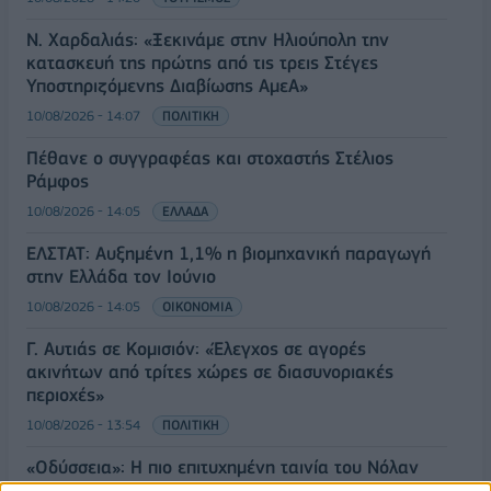
Ν. Χαρδαλιάς: «Ξεκινάμε στην Ηλιούπολη την
κατασκευή της πρώτης από τις τρεις Στέγες
Υποστηριζόμενης Διαβίωσης ΑμεΑ»
10/08/2026 - 14:07
ΠΟΛΙΤΙΚΗ
Πέθανε ο συγγραφέας και στοχαστής Στέλιος
Ράμφος
10/08/2026 - 14:05
ΕΛΛΑΔΑ
ΕΛΣΤΑΤ: Αυξημένη 1,1% η βιομηχανική παραγωγή
στην Ελλάδα τον Ιούνιο
10/08/2026 - 14:05
ΟΙΚΟΝΟΜΙΑ
Γ. Αυτιάς σε Κομισιόν: «Έλεγχος σε αγορές
ακινήτων από τρίτες χώρες σε διασυνοριακές
περιοχές»
10/08/2026 - 13:54
ΠΟΛΙΤΙΚΗ
«Οδύσσεια»: Η πιο επιτυχημένη ταινία του Νόλαν
και όλων των εποχών στο IMAX