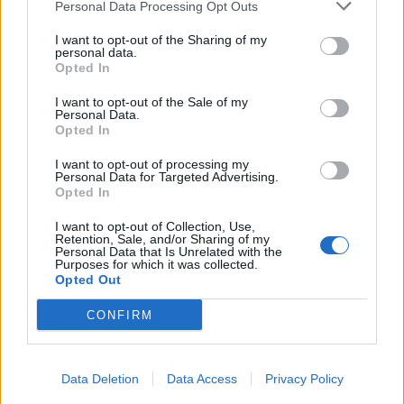
Personal Data Processing Opt Outs
ελέγχους
I want to opt-out of the Sharing of my
09/08/2026 - 10:29
ΚΟΣΜΟΣ
personal data.
Opted In
Υπ. Μεταφορών: Οριστική λύση στο ζήτημα των
πινακίδων κυκλοφορίας - Τέλος στις χρονοβόρες
I want to opt-out of the Sale of my
διαδικασίες
Personal Data.
Opted In
09/08/2026 - 11:18
ΕΛΛΑΔΑ
I want to opt-out of processing my
Από τη Δυτική Αττική στη Νότια Γαλλία : Οι
Personal Data for Targeted Advertising.
εμπειρίες Ελλήνων και Γάλλων πυροσβεστών από
Opted In
τα πύρινα μέτωπα
I want to opt-out of Collection, Use,
09/08/2026 - 12:08
ΚΟΣΜΟΣ
Retention, Sale, and/or Sharing of my
Personal Data that Is Unrelated with the
Purposes for which it was collected.
Opted Out
CONFIRM
Data Deletion
Data Access
Privacy Policy
DIRECTION BUSINESS NETWORK