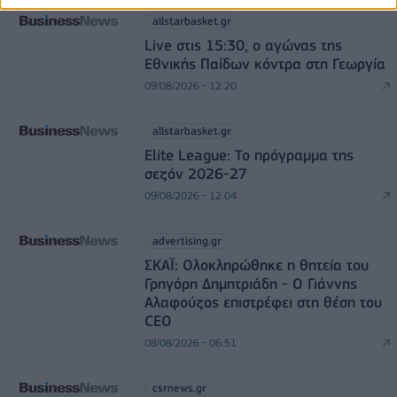
allstarbasket.gr
Live στις 15:30, ο αγώνας της
Εθνικής Παίδων κόντρα στη Γεωργία
09/08/2026 - 12:20
allstarbasket.gr
Elite League: Το πρόγραμμα της
σεζόν 2026-27
09/08/2026 - 12:04
advertising.gr
ΣΚΑΪ: Ολοκληρώθηκε η θητεία του
Γρηγόρη Δημητριάδη - Ο Γιάννης
Αλαφούζος επιστρέφει στη θέση του
CEO
08/08/2026 - 06:51
csrnews.gr