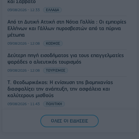
και Σάββατο
09/08/2026 - 12:33
ΕΛΛΑΔΑ
Από τη Δυτική Αττική στη Νότια Γαλλία : Οι εμπειρίες
Ελλήνων και Γάλλων πυροσβεστών από τα πύρινα
μέτωπα
09/08/2026 - 12:08
ΚΟΣΜΟΣ
Δεύτερη πηγή εισοδήματος για τους επαγγελματίες
ψαράδες ο αλιευτικός τουρισμός
09/08/2026 - 12:08
ΤΟΥΡΙΣΜΟΣ
Τ. Θεοδωρικάκος: Η ενίσχυση της βιομηχανίας
διασφαλίζει την ανάπτυξη, την ασφάλεια και
καλύτερους μισθούς
09/08/2026 - 11:43
ΠΟΛΙΤΙΚΗ
Υπ. Μεταφορών: Οριστική λύση στο ζήτημα των
ΟΛΕΣ ΟΙ ΕΙΔΗΣΕΙΣ
πινακίδων κυκλοφορίας - Τέλος στις χρονοβόρες
διαδικασίες
09/08/2026 - 11:18
ΕΛΛΑΔΑ