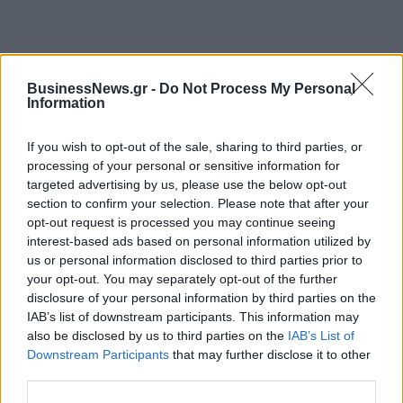
BusinessNews.gr -
Do Not Process My Personal
Information
ΔΗΜΟΦΙΛΗ
If you wish to opt-out of the sale, sharing to third parties, or
processing of your personal or sensitive information for
targeted advertising by us, please use the below opt-out
Στα 15 δισ. ευρώ ο στόχος για νέα δάνεια το 2026
section to confirm your selection. Please note that after your
- Η «ακτινογραφία» της κερδοφορίας των
opt-out request is processed you may continue seeing
τραπεζών το α΄ εξάμηνο
interest-based ads based on personal information utilized by
09/08/2026 - 10:52
ΤΡΑΠΕΖΕΣ
us or personal information disclosed to third parties prior to
your opt-out. You may separately opt-out of the further
Αλ. Τσίπρας: Στις 2 Σεπτεμβρίου η παρουσίαση του
disclosure of your personal information by third parties on the
οικονομικού προγράμματος της ΕΛ.Α.Σ. στη
IAB’s list of downstream participants. This information may
Θεσσαλονίκη
also be disclosed by us to third parties on the
IAB’s List of
09/08/2026 - 10:03
ΠΟΛΙΤΙΚΗ
Downstream Participants
that may further disclose it to other
third parties.
Ισπανία – Ιταλία: Κλιμακώνεται η αντιπαράθεση
για το μεταναστευτικό με αμοιβαίους συνοριακούς