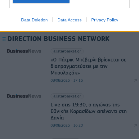
Data Deletion
Data Access
Privacy Policy
DIRECTION BUSINESS NETWORK
allstarbasket.gr
«Ο Πάτρικ Μπέβερλι βρίσκεται σε
διαπραγματεύσεις με την
Μπουλαζάκ»
08/08/2026 - 17:16
allstarbasket.gr
Live στις 19:30, ο αγώνας της
Εθνικής Κορασίδων απέναντι στη
Δανία
08/08/2026 - 16:20