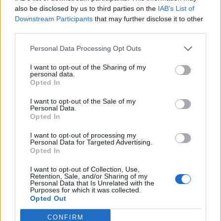
Ουγγαρία
also be disclosed by us to third parties on the
IAB’s List of
08/08/2026 - 10:26
ΕΝΕΡΓΕΙΑ
Downstream Participants
that may further disclose it to other
third parties.
Ελληνική Αναπτυξιακή Τράπεζα: Με «προίκα» 2
δισ. ευρώ ανοίγει δρόμο για δάνεια έως 5 δισ. σε
Personal Data Processing Opt Outs
μικρομεσαίες
I want to opt-out of the Sharing of my
08/08/2026 - 11:22
ΤΡΑΠΕΖΕΣ
personal data.
Opted In
Χρηματιστήριο Αθηνών: Εβδομαδιαία άνοδος
1,76%, κέρδη 23,31% από τις αρχές του έτους
I want to opt-out of the Sale of my
Personal Data.
08/08/2026 - 12:36
ΟΙΚΟΝΟΜΙΑ
Opted In
5G παντού, 6G στον ορίζοντα: Πού βρίσκεται η
I want to opt-out of processing my
Ελλάδα στη μεγάλη τεχνολογική μετάβαση
Personal Data for Targeted Advertising.
Opted In
08/08/2026 - 10:54
ΤΕΧΝΟΛΟΓΙΑ
I want to opt-out of Collection, Use,
Διευρύνεται η πρωτοβουλία για τις τιμές στο ράφι
Retention, Sale, and/or Sharing of my
Personal Data that Is Unrelated with the
με 916 προϊόντα
Purposes for which it was collected.
Opted Out
08/08/2026 - 12:12
ΛΙΑΝΕΜΠΟΡΙΟ
CONFIRM