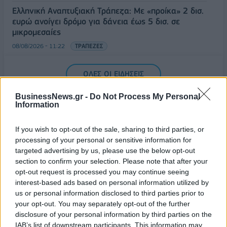
Ελληνική Αναπτυξιακή Τράπεζα: Με «προίκα» 2 δισ.
ευρώ ανοίγει δρόμο για δάνεια έως 5 δισ. σε
μικρομεσαίες
08/08/2026 - 11:22
ΤΡΑΠΕΖΕΣ
5G παντού, 6G στον ορίζοντα: Πού βρίσκεται η
ΟΛΕΣ ΟΙ ΕΙΔΗΣΕΙΣ
Ελλάδα στη μεγάλη τεχνολογική μετάβαση
08/08/2026 - 10:54
ΤΕΧΝΟΛΟΓΙΑ
BusinessNews.gr -
Do Not Process My Personal
Information
If you wish to opt-out of the sale, sharing to third parties, or
processing of your personal or sensitive information for
targeted advertising by us, please use the below opt-out
section to confirm your selection. Please note that after your
opt-out request is processed you may continue seeing
ΔΗΜΟΦΙΛΗ
interest-based ads based on personal information utilized by
us or personal information disclosed to third parties prior to
your opt-out. You may separately opt-out of the further
Όμιλος ΔΕΗ: Νέα συμφωνία για χαρτοφυλάκιο
disclosure of your personal information by third parties on the
έργων ΑΠΕ άνω των 2 GW σε Πολωνία και
IAB’s list of downstream participants. This information may