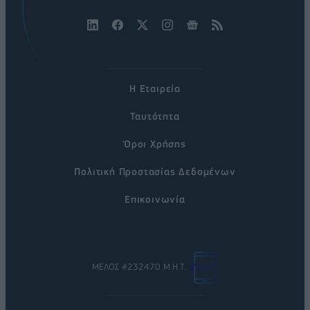
Η Εταιρεία
Ταυτότητα
Όροι Χρήσης
Πολιτική Προστασίας Δεδομένων
Επικοινωνία
ΜΕΛΟΣ #232470 Μ.Η.Τ.