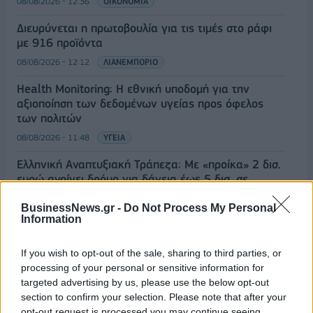
08/08/2026 - 12:36
ΟΙΚΟΝΟΜΙΑ
Διευρύνεται η πρωτοβουλία για τις τιμές στο ράφι
με 916 προϊόντα
08/08/2026 - 12:12
ΛΙΑΝΕΜΠΟΡΙΟ
Health Monitoring: Η εθνική υποδομή για την
αξιοποίηση των δεδομένων υγείας προς όφελος
των πολιτών
08/08/2026 - 11:48
ΥΓΕΙΑ
Ελληνική Αναπτυξιακή Τράπεζα: Με «προίκα» 2 δισ.
ευρώ ανοίγει δρόμο για δάνεια έως 5 δισ. σε
μικρομεσαίες
BusinessNews.gr -
Do Not Process My Personal
08/08/2026 - 11:22
ΤΡΑΠΕΖΕΣ
Information
5G παντού, 6G στον ορίζοντα: Πού βρίσκεται η
ΟΛΕΣ ΟΙ ΕΙΔΗΣΕΙΣ
If you wish to opt-out of the sale, sharing to third parties, or
Ελλάδα στη μεγάλη τεχνολογική μετάβαση
processing of your personal or sensitive information for
08/08/2026 - 10:54
ΤΕΧΝΟΛΟΓΙΑ
targeted advertising by us, please use the below opt-out
section to confirm your selection. Please note that after your
opt-out request is processed you may continue seeing