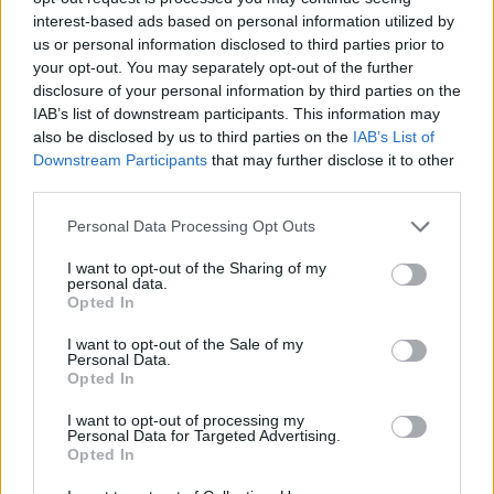
interest-based ads based on personal information utilized by
us or personal information disclosed to third parties prior to
your opt-out. You may separately opt-out of the further
disclosure of your personal information by third parties on the
IAB’s list of downstream participants. This information may
ΔΗΜΟΦΙΛΗ
also be disclosed by us to third parties on the
IAB’s List of
Downstream Participants
that may further disclose it to other
third parties.
Ελληνική Αναπτυξιακή Τράπεζα: Με «προίκα» 2
δισ. ευρώ ανοίγει δρόμο για δάνεια έως 5 δισ. σε
Personal Data Processing Opt Outs
μικρομεσαίες
I want to opt-out of the Sharing of my
08/08/2026 - 11:22
ΤΡΑΠΕΖΕΣ
personal data.
Opted In
Όμιλος ΔΕΗ: Νέα συμφωνία για χαρτοφυλάκιο
έργων ΑΠΕ άνω των 2 GW σε Πολωνία και
I want to opt-out of the Sale of my
Personal Data.
Ουγγαρία
Opted In
08/08/2026 - 10:26
ΕΝΕΡΓΕΙΑ
I want to opt-out of processing my
Health Monitoring: Η εθνική υποδομή για την
Personal Data for Targeted Advertising.
Opted In
αξιοποίηση των δεδομένων υγείας προς όφελος
των πολιτών