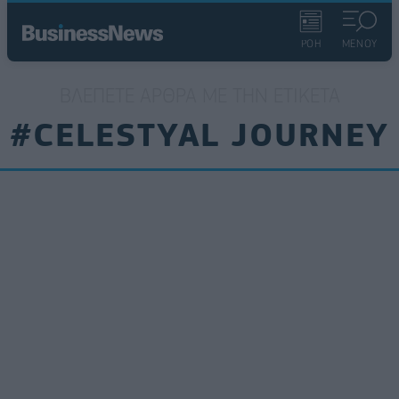
ΡΟΗ
ΜΕΝΟΥ
ΒΛΈΠΕΤΕ ΆΡΘΡΑ ΜΕ ΤΗΝ ΕΤΙΚΈΤΑ
#CELESTYAL JOURNEY