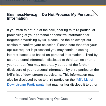
Δυτική Αττική: Η επόμενη ημέρα μετά τις πυρκαγιές
– Τα έργα Antinero και η «μάχη» πριν από τις
BusinessNews.gr -
Do Not Process My Personal
βροχές
Information
08/08/2026 - 14:08
ΕΛΛΑΔΑ
If you wish to opt-out of the sale, sharing to third parties, or
Ειδικό Χωροταξικό για τον Τουρισμό: Οι νέοι
processing of your personal or sensitive information for
κανόνες για επενδύσεις, νησιά και προορισμούς υπό
targeted advertising by us, please use the below opt-out
πίεση
section to confirm your selection. Please note that after your
opt-out request is processed you may continue seeing
08/08/2026 - 13:21
ΤΟΥΡΙΣΜΟΣ
interest-based ads based on personal information utilized by
Υπουργείο Εργασίας: Ο “χάρτης” των πληρωμών
us or personal information disclosed to third parties prior to
από τον e-ΕΦΚΑ και τη ΔΥΠΑ έως τις 14 Αυγούστου
your opt-out. You may separately opt-out of the further
disclosure of your personal information by third parties on the
08/08/2026 - 12:58
ΟΙΚΟΝΟΜΙΑ
IAB’s list of downstream participants. This information may
also be disclosed by us to third parties on the
IAB’s List of
Οι Hamilton Reserve Bank και SEE Capital
Downstream Participants
that may further disclose it to other
Hamilton Ltd. συνάπτουν συμφωνία υπηρεσιών
third parties.
μάρκετινγκ
08/08/2026 - 13:44
ΕΠΙΧΕΙΡΗΣΕΙΣ
Personal Data Processing Opt Outs
Χρηματιστήριο Αθηνών: Εβδομαδιαία άνοδος