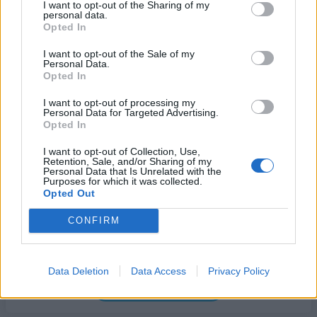
I want to opt-out of the Sharing of my
1,76%, κέρδη 23,31% από τις αρχές του έτους
personal data.
Opted In
08/08/2026 - 12:36
ΟΙΚΟΝΟΜΙΑ
I want to opt-out of the Sale of my
Διευρύνεται η πρωτοβουλία για τις τιμές στο ράφι
Personal Data.
με 916 προϊόντα
Opted In
08/08/2026 - 12:12
ΛΙΑΝΕΜΠΟΡΙΟ
I want to opt-out of processing my
Personal Data for Targeted Advertising.
Health Monitoring: Η εθνική υποδομή για την
Opted In
αξιοποίηση των δεδομένων υγείας προς όφελος
των πολιτών
I want to opt-out of Collection, Use,
Retention, Sale, and/or Sharing of my
Personal Data that Is Unrelated with the
08/08/2026 - 11:48
ΥΓΕΙΑ
Purposes for which it was collected.
Opted Out
Ελληνική Αναπτυξιακή Τράπεζα: Με «προίκα» 2 δισ.
ευρώ ανοίγει δρόμο για δάνεια έως 5 δισ. σε
CONFIRM
μικρομεσαίες
08/08/2026 - 11:22
ΤΡΑΠΕΖΕΣ
Data Deletion
Data Access
Privacy Policy
5G παντού, 6G στον ορίζοντα: Πού βρίσκεται η
ΟΛΕΣ ΟΙ ΕΙΔΗΣΕΙΣ
Ελλάδα στη μεγάλη τεχνολογική μετάβαση
08/08/2026 - 10:54
ΤΕΧΝΟΛΟΓΙΑ