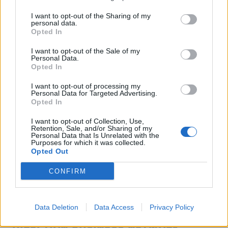
I want to opt-out of the Sharing of my
Metlen: Ρεκόρ EBITDA στο α' εξάμηνο, στα 550
personal data.
εκατ. ευρώ – Καθαρά κέρδη 313 εκατ. ευρώ
Opted In
06/08/2026 - 09:12
ΕΠΙΧΕΙΡΗΣΕΙΣ
I want to opt-out of the Sale of my
Personal Data.
Ο Demis Hassabis αναλαμβάνει Πρόεδρος της
Opted In
Google DeepMind και Chief Scientist της Alphabet
I want to opt-out of processing my
06/08/2026 - 09:32
ΠΡΟΣΩΠΑ
Personal Data for Targeted Advertising.
Opted In
Ρωσία: Η Μόσχα δηλώνει ότι κατέρριψε 605
ουκρανικά drones τη νύχτα - Ελαφρές ζημιές σε
I want to opt-out of Collection, Use,
αποθήκη της Wildberries
Retention, Sale, and/or Sharing of my
Personal Data that Is Unrelated with the
06/08/2026 - 10:30
ΚΟΣΜΟΣ
Purposes for which it was collected.
Opted Out
CONFIRM
Data Deletion
Data Access
Privacy Policy
DIRECTION BUSINESS NETWORK