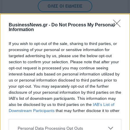
ΟΛΕΣ ΟΙ ΕΙΔΗΣΕΙΣ
BusinessNews.gr -
Do Not Process My Personal
Information
If you wish to opt-out of the sale, sharing to third parties, or
processing of your personal or sensitive information for
targeted advertising by us, please use the below opt-out
section to confirm your selection. Please note that after your
ΔΗΜΟΦΙΛΗ
opt-out request is processed you may continue seeing
interest-based ads based on personal information utilized by
us or personal information disclosed to third parties prior to
18η συνεχόμενη χρονιά για τον ΟΤΕ στη διεθνή
your opt-out. You may separately opt-out of the further
σειρά δεικτών FTSE4Good
disclosure of your personal information by third parties on the
06/08/2026 - 14:40
ESG
IAB’s list of downstream participants. This information may
also be disclosed by us to third parties on the
IAB’s List of
Β.Σ. Καρούλιας: Τζίρος 98,7 εκατ. ευρώ και
Downstream Participants
that may further disclose it to other
αύξηση κερδών 57% - Τα νέα στοιχήματα σε low
third parties.
& non alcohol
Personal Data Processing Opt Outs
06/08/2026 - 11:48
ΕΠΙΧΕΙΡΗΣΕΙΣ