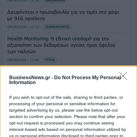
08/08/2026 - 12:36
ΟΙΚΟΝΟΜΙΑ
Διευρύνεται η πρωτοβουλία για τις τιμές στο ράφι
με 916 προϊόντα
08/08/2026 - 12:12
ΛΙΑΝΕΜΠΟΡΙΟ
Health Monitoring: Η εθνική υποδομή για την
αξιοποίηση των δεδομένων υγείας προς όφελος
των πολιτών
08/08/2026 - 11:48
ΥΓΕΙΑ
Ελληνική Αναπτυξιακή Τράπεζα: Με «προίκα» 2 δισ.
ΟΛΕΣ ΟΙ ΕΙΔΗΣΕΙΣ
BusinessNews.gr -
Do Not Process My Personal
ευρώ ανοίγει δρόμο για δάνεια έως 5 δισ. σε
Information
μικρομεσαίες
08/08/2026 - 11:22
ΤΡΑΠΕΖΕΣ
If you wish to opt-out of the sale, sharing to third parties, or
processing of your personal or sensitive information for
targeted advertising by us, please use the below opt-out
section to confirm your selection. Please note that after your
opt-out request is processed you may continue seeing
interest-based ads based on personal information utilized by
us or personal information disclosed to third parties prior to