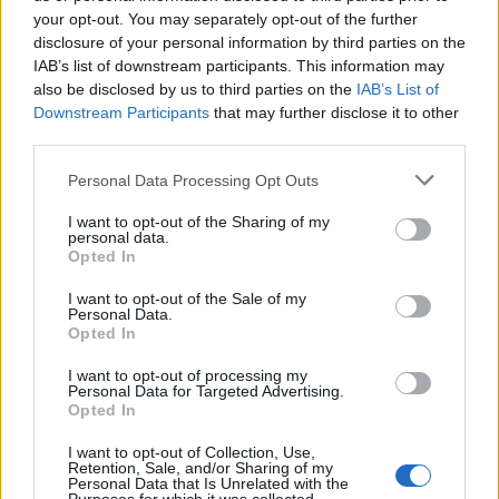
ΔΗΜΟΦΙΛΗ
your opt-out. You may separately opt-out of the further
disclosure of your personal information by third parties on the
IAB’s list of downstream participants. This information may
Όμιλος ΔΕΗ: Νέα συμφωνία για χαρτοφυλάκιο
also be disclosed by us to third parties on the
IAB’s List of
έργων ΑΠΕ άνω των 2 GW σε Πολωνία και
Downstream Participants
that may further disclose it to other
Ουγγαρία
third parties.
08/08/2026 - 10:26
ΕΝΕΡΓΕΙΑ
Personal Data Processing Opt Outs
Χρηματιστήριο Αθηνών: Εβδομαδιαία άνοδος
1,76%, κέρδη 23,31% από τις αρχές του έτους
I want to opt-out of the Sharing of my
personal data.
08/08/2026 - 12:36
ΟΙΚΟΝΟΜΙΑ
Opted In
Ελληνική Αναπτυξιακή Τράπεζα: Με «προίκα» 2
I want to opt-out of the Sale of my
Personal Data.
δισ. ευρώ ανοίγει δρόμο για δάνεια έως 5 δισ. σε
Opted In
μικρομεσαίες
08/08/2026 - 11:22
ΤΡΑΠΕΖΕΣ
I want to opt-out of processing my
Personal Data for Targeted Advertising.
Opted In
Health Monitoring: Η εθνική υποδομή για την
αξιοποίηση των δεδομένων υγείας προς όφελος
I want to opt-out of Collection, Use,
των πολιτών
Retention, Sale, and/or Sharing of my
Personal Data that Is Unrelated with the
08/08/2026 - 11:48
ΥΓΕΙΑ