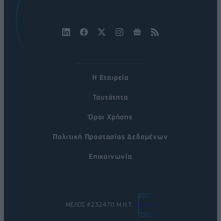
Η Εταιρεία
Ταυτότητα
Όροι Χρήσης
Πολιτική Προστασίας Δεδομένων
Επικοινωνία
ΜΕΛΟΣ #232470 Μ.Η.Τ.