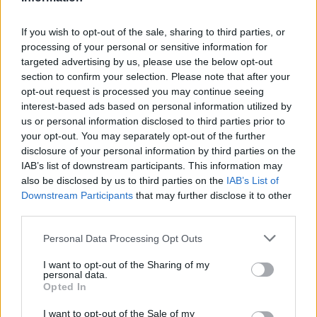
06/08/2026 - 15:33
ΟΙΚΟΝΟΜΙΑ
If you wish to opt-out of the sale, sharing to third parties, or
Στ. Παπασταύρου: Άμεσα αντιδιαβρωτικά έργα στη
processing of your personal or sensitive information for
Δυτική Αττική
targeted advertising by us, please use the below opt-out
06/08/2026 - 15:17
ΠΟΛΙΤΙΚΗ
section to confirm your selection. Please note that after your
opt-out request is processed you may continue seeing
Συνάλλαγμα: Το ευρώ υποχωρεί κατά 0,11%, στα
interest-based ads based on personal information utilized by
1,1541 δολάρια
us or personal information disclosed to third parties prior to
06/08/2026 - 14:59
ΟΙΚΟΝΟΜΙΑ
your opt-out. You may separately opt-out of the further
disclosure of your personal information by third parties on the
ΟΛΕΣ ΟΙ ΕΙΔΗΣΕΙΣ
IAB’s list of downstream participants. This information may
also be disclosed by us to third parties on the
IAB’s List of
Downstream Participants
that may further disclose it to other
third parties.
Personal Data Processing Opt Outs
I want to opt-out of the Sharing of my
personal data.
Opted In
ΔΗΜΟΦΙΛΗ
I want to opt-out of the Sale of my