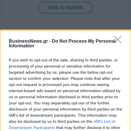
Ελληνική Αναπτυξιακή Τράπεζα: Με «προίκα» 2 δισ.
ΟΛΕΣ ΟΙ ΕΙΔΗΣΕΙΣ
ευρώ ανοίγει δρόμο για δάνεια έως 5 δισ. σε
μικρομεσαίες
08/08/2026 - 11:22
ΤΡΑΠΕΖΕΣ
BusinessNews.gr -
Do Not Process My Personal
Information
If you wish to opt-out of the sale, sharing to third parties, or
ΔΗΜΟΦΙΛΗ
processing of your personal or sensitive information for
targeted advertising by us, please use the below opt-out
section to confirm your selection. Please note that after your
opt-out request is processed you may continue seeing
Όμιλος ΔΕΗ: Νέα συμφωνία για χαρτοφυλάκιο
interest-based ads based on personal information utilized by
έργων ΑΠΕ άνω των 2 GW σε Πολωνία και
us or personal information disclosed to third parties prior to
Ουγγαρία
your opt-out. You may separately opt-out of the further
08/08/2026 - 10:26
ΕΝΕΡΓΕΙΑ
disclosure of your personal information by third parties on the
IAB’s list of downstream participants. This information may
Χρηματιστήριο Αθηνών: Εβδομαδιαία άνοδος
also be disclosed by us to third parties on the
IAB’s List of
1,76%, κέρδη 23,31% από τις αρχές του έτους
Downstream Participants
that may further disclose it to other