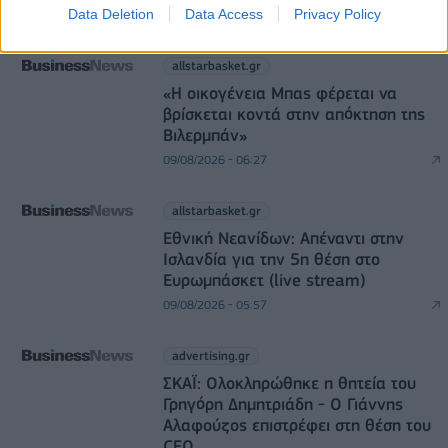
Data Deletion
Data Access
Privacy Policy
DIRECTION BUSINESS NETWORK
allstarbasket.gr
«Η οικογένεια Μπας φέρεται να
βρίσκεται κοντά στην απόκτηση της
Βιλερμπάν»
09/08/2026 - 06:27
allstarbasket.gr
Εθνική Νεανίδων: Απέναντι στην
Ισλανδία για την 5η θέση στο
Ευρωμπάσκετ (live stream)
09/08/2026 - 05:57
advertising.gr
ΣΚΑΪ: Ολοκληρώθηκε η θητεία του
Γρηγόρη Δημητριάδη - Ο Γιάννης
Αλαφούζος επιστρέφει στη θέση του
CEO