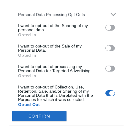
08/08/2026 - 12:36
ΟΙΚΟΝΟΜΙΑ
third parties.
Ελληνική Αναπτυξιακή Τράπεζα: Με «προίκα» 2
Personal Data Processing Opt Outs
δισ. ευρώ ανοίγει δρόμο για δάνεια έως 5 δισ. σε
μικρομεσαίες
I want to opt-out of the Sharing of my
personal data.
08/08/2026 - 11:22
ΤΡΑΠΕΖΕΣ
Opted In
Health Monitoring: Η εθνική υποδομή για την
I want to opt-out of the Sale of my
αξιοποίηση των δεδομένων υγείας προς όφελος
Personal Data.
Opted In
των πολιτών
08/08/2026 - 11:48
ΥΓΕΙΑ
I want to opt-out of processing my
Personal Data for Targeted Advertising.
5G παντού, 6G στον ορίζοντα: Πού βρίσκεται η
Opted In
Ελλάδα στη μεγάλη τεχνολογική μετάβαση
I want to opt-out of Collection, Use,
08/08/2026 - 10:54
ΤΕΧΝΟΛΟΓΙΑ
Retention, Sale, and/or Sharing of my
Personal Data that Is Unrelated with the
Purposes for which it was collected.
Opted Out
CONFIRM