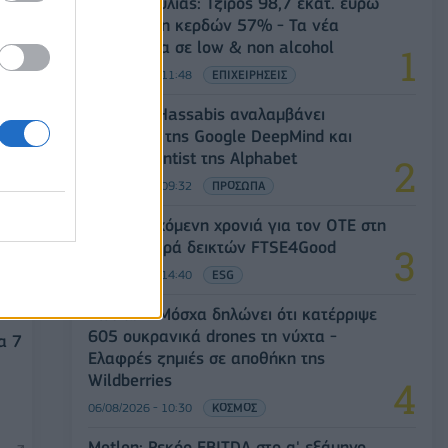
Β.Σ. Καρούλιας: Τζίρος 98,7 εκατ. ευρώ
και αύξηση κερδών 57% - Τα νέα
στοιχήματα σε low & non alcohol
06/08/2026 - 11:48
ΕΠΙΧΕΙΡΗΣΕΙΣ
Ο Demis Hassabis αναλαμβάνει
Πρόεδρος της Google DeepMind και
Chief Scientist της Alphabet
06/08/2026 - 09:32
ΠΡΟΣΩΠΑ
18η συνεχόμενη χρονιά για τον ΟΤΕ στη
διεθνή σειρά δεικτών FTSE4Good
06/08/2026 - 14:40
ESG
Ρωσία: Η Μόσχα δηλώνει ότι κατέρριψε
605 ουκρανικά drones τη νύχτα -
α 7
Ελαφρές ζημιές σε αποθήκη της
Wildberries
06/08/2026 - 10:30
ΚΟΣΜΟΣ
Metlen: Ρεκόρ EBITDA στο α' εξάμηνο,