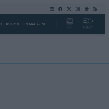
ΚΗ
ΚΟΣΜΟΣ
BN MAGAZINE
ΡΟΗ
ΜΕΝΟΥ