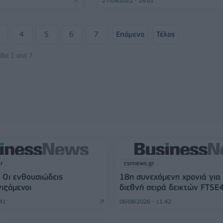
27/09/2022 - 16:01
4
5
6
7
Επόμενο
Τέλος
ίδα 1 από 7
gr
csrnews.gr
 Οι ενθουσιώδεις
18η συνεχόμενη χρονιά για
ιζόμενοι
διεθνή σειρά δεικτών FTSE
:41
06/08/2026 - 11:42