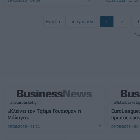
29/03/2023 - 09:59
05/12/2022 - 17:18
Έναρξη
Προηγούμενο
1
2
3
Σελ
allstarbasket.gr
allstarbasket.
«Κλείνει τον Τζέιμς Γουάισμαν η
EuroLeague:
Μάλαγα»
πρωτοεμφαν
06/08/2026 - 21:11
06/08/2026 - 20