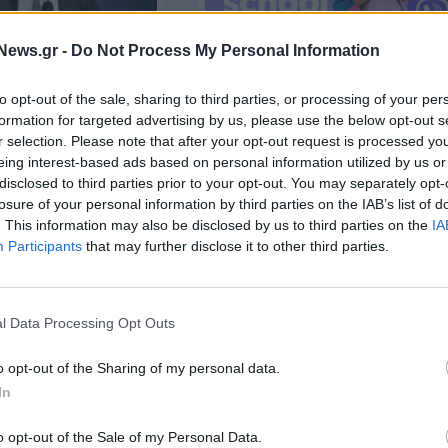
News.gr -
Do Not Process My Personal Information
ΤΕΧΝΟΛΟΓΙΑ
Viber: Τι προσφέρει στους χρήστ
to opt-out of the sale, sharing to third parties, or processing of your per
Χρειαζόμαστε
για να κάνει πιο εύκολη την
formation for targeted advertising by us, please use the below opt-out s
νο" πανεπιστήμιο
επιστροφή στο σχολείο
r selection. Please note that after your opt-out request is processed y
δημόσιο σχολείο
eing interest-based ads based on personal information utilized by us or
disclosed to third parties prior to your opt-out. You may separately opt-
08/09/2023 - 09:04
losure of your personal information by third parties on the IAB’s list of
. This information may also be disclosed by us to third parties on the
IA
Participants
that may further disclose it to other third parties.
l Data Processing Opt Outs
o opt-out of the Sharing of my personal data.
In
ΚΟΣΜΟΣ
o opt-out of the Sale of my Personal Data.
ρή 15χρονη σε
Σερβία: 14χρονος άνοιξε πυρ σε