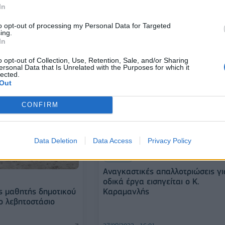
μή στα Τρίκαλα
In
δημοτικό σχολείο - 5 μαθητές
τραυματίες, νεκρός υπάλληλος
to opt-out of processing my Personal Data for Targeted
ασφαλείας
ing.
In
03/05/2023 - 11:25
o opt-out of Collection, Use, Retention, Sale, and/or Sharing
ersonal Data that Is Unrelated with the Purposes for which it
lected.
Out
CONFIRM
Data Deletion
Data Access
Privacy Policy
ΕΛΛΑΔΑ
Αναγκαστικές απαλλοτριώσεις γι
οδικά έργα εισηγείται ο Κ.
ς μαθητής δημοτικού
Καραμανλής
ο λεβητοστάσιο