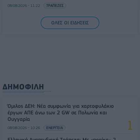
08/08/2026 - 11:22
ΤΡΑΠΕΖΕΣ
5G παντού, 6G στον ορίζοντα: Πού βρίσκεται η
ΟΛΕΣ ΟΙ ΕΙΔΗΣΕΙΣ
Ελλάδα στη μεγάλη τεχνολογική μετάβαση
08/08/2026 - 10:54
ΤΕΧΝΟΛΟΓΙΑ
ΔΗΜΟΦΙΛΗ
Όμιλος ΔΕΗ: Νέα συμφωνία για χαρτοφυλάκιο
έργων ΑΠΕ άνω των 2 GW σε Πολωνία και
Ουγγαρία
08/08/2026 - 10:26
ΕΝΕΡΓΕΙΑ
Ελληνική Αναπτυξιακή Τράπεζα: Με «προίκα» 2