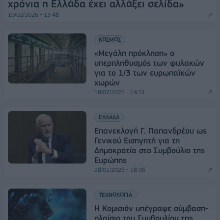
χρόνια η Ελλάδα έχει αλλάξει σελίδα»
10/02/2026 - 13:48
ΚΟΣΜΟΣ
«Μεγάλη πρόκληση» ο
υπερπληθυσμός των φυλακών
για το 1/3 των ευρωπαϊκών
χωρών
18/07/2025 - 14:51
ΕΛΛΑΔΑ
Επανεκλογή Γ. Παπανδρέου ως
Γενικού Εισηγητή για τη
Δημοκρατία στο Συμβούλιο της
Ευρώπης
28/01/2025 - 18:05
ΤΕΧΝΟΛΟΓΙΑ
Η Κομισιόν υπέγραψε σύμβαση-
πλαίσιο του Συμβουλίου της