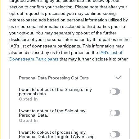
targeted advertising by us, please use the below opt-out
section to confirm your selection. Please note that after your
Κορυφώνεται η έξοδος του Αυγούστου – Πάνω από
opt-out request is processed you may continue seeing
56.000 επιβάτες αναχωρούν σήμερα από τα
interest-based ads based on personal information utilized by
λιμάνια της Αττικής
us or personal information disclosed to third parties prior to
your opt-out. You may separately opt-out of the further
08/08/2026 - 14:30
ΕΛΛΑΔΑ
disclosure of your personal information by third parties on the
IAB’s list of downstream participants. This information may
Δυτική Αττική: Η επόμενη ημέρα μετά τις πυρκαγιές
also be disclosed by us to third parties on the
IAB’s List of
– Τα έργα Antinero και η «μάχη» πριν από τις
Downstream Participants
that may further disclose it to other
βροχές
third parties.
08/08/2026 - 14:08
ΕΛΛΑΔΑ
Personal Data Processing Opt Outs
Ειδικό Χωροταξικό για τον Τουρισμό: Οι νέοι
κανόνες για επενδύσεις, νησιά και προορισμούς υπό
I want to opt-out of the Sharing of my
πίεση
personal data.
Opted In
08/08/2026 - 13:21
ΤΟΥΡΙΣΜΟΣ
I want to opt-out of the Sale of my
Υπουργείο Εργασίας: Ο “χάρτης” των πληρωμών
Personal Data.
από τον e-ΕΦΚΑ και τη ΔΥΠΑ έως τις 14 Αυγούστου
Opted In
08/08/2026 - 12:58
ΟΙΚΟΝΟΜΙΑ
I want to opt-out of processing my
Personal Data for Targeted Advertising.