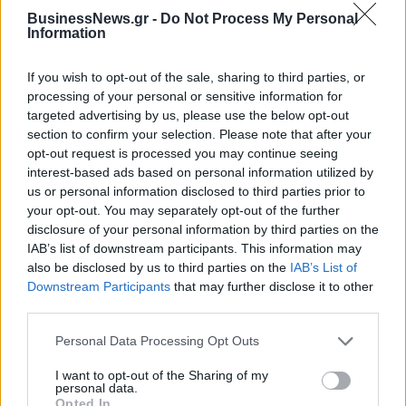
BusinessNews.gr -
Do Not Process My Personal
Information
If you wish to opt-out of the sale, sharing to third parties, or
ΔΗΜΟΦΙΛΗ
processing of your personal or sensitive information for
targeted advertising by us, please use the below opt-out
section to confirm your selection. Please note that after your
18η συνεχόμενη χρονιά για τον ΟΤΕ στη διεθνή
opt-out request is processed you may continue seeing
σειρά δεικτών FTSE4Good
interest-based ads based on personal information utilized by
06/08/2026 - 14:40
ESG
us or personal information disclosed to third parties prior to
your opt-out. You may separately opt-out of the further
Β.Σ. Καρούλιας: Τζίρος 98,7 εκατ. ευρώ και
disclosure of your personal information by third parties on the
αύξηση κερδών 57% - Τα νέα στοιχήματα σε low
IAB’s list of downstream participants. This information may
& non alcohol
also be disclosed by us to third parties on the
IAB’s List of
06/08/2026 - 11:48
ΕΠΙΧΕΙΡΗΣΕΙΣ
Downstream Participants
that may further disclose it to other
third parties.
Metlen: Ρεκόρ EBITDA στο α' εξάμηνο, στα 550
εκατ. ευρώ – Καθαρά κέρδη 313 εκατ. ευρώ
Personal Data Processing Opt Outs
06/08/2026 - 09:12
ΕΠΙΧΕΙΡΗΣΕΙΣ
I want to opt-out of the Sharing of my
personal data.
Ο Demis Hassabis αναλαμβάνει Πρόεδρος της
Opted In