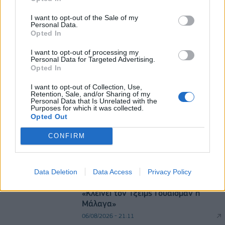
Google DeepMind και Chief Scientist της Alphabet
I want to opt-out of the Sale of my
06/08/2026 - 09:32
ΠΡΟΣΩΠΑ
Personal Data.
Opted In
Ρωσία: Η Μόσχα δηλώνει ότι κατέρριψε 605
ουκρανικά drones τη νύχτα - Ελαφρές ζημιές σε
I want to opt-out of processing my
αποθήκη της Wildberries
Personal Data for Targeted Advertising.
Opted In
06/08/2026 - 10:30
ΚΟΣΜΟΣ
I want to opt-out of Collection, Use,
Retention, Sale, and/or Sharing of my
Personal Data that Is Unrelated with the
Purposes for which it was collected.
Opted Out
CONFIRM
DIRECTION BUSINESS NETWORK
Data Deletion
Data Access
Privacy Policy
allstarbasket.gr
«Κλείνει τον Τζέιμς Γουάισμαν η
Μάλαγα»
06/08/2026 - 21:11