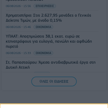
06/08/2026 - 15:56
ΕΠΙΧΕΙΡΗΣΕΙΣ
Χρηματιστήριο: Στις 2.627,95 μονάδες ο Γενικός
Δείκτης Τιμών, με άνοδο 0,15%
06/08/2026 - 15:46
ΟΙΚΟΝΟΜΙΑ
ΥΠΑΑΤ: Αποζημιώσεις 38,1 εκατ. ευρώ σε
κτηνοτρόφους για ευλογιά, πανώλη και αφθώδη
πυρετό
06/08/2026 - 15:33
ΟΙΚΟΝΟΜΙΑ
Στ. Παπασταύρου: Άμεσα αντιδιαβρωτικά έργα στη
Δυτική Αττική
06/08/2026 - 15:17
ΠΟΛΙΤΙΚΗ
ΟΛΕΣ ΟΙ ΕΙΔΗΣΕΙΣ