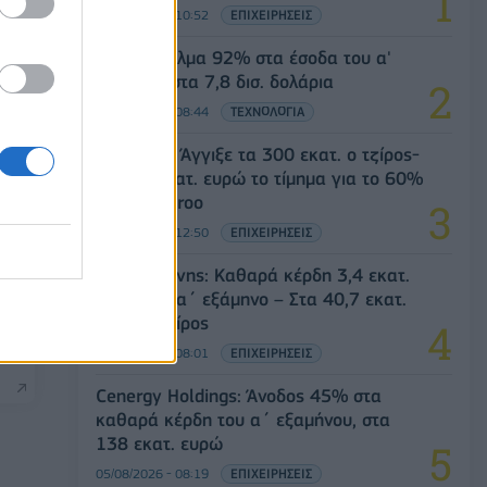
05/08/2026 - 10:52
ΕΠΙΧΕΙΡΗΣΕΙΣ
SpaceX: Άλμα 92% στα έσοδα του α'
τριμήνου στα 7,8 δισ. δολάρια
05/08/2026 - 08:44
ΤΕΧΝΟΛΟΓΙΑ
Evergood: Άγγιξε τα 300 εκατ. ο τζίρος-
Στα 10 εκατ. ευρώ το τίμημα για το 60%
του Jackaroo
05/08/2026 - 12:50
ΕΠΙΧΕΙΡΗΣΕΙΣ
Παπουτσάνης: Καθαρά κέρδη 3,4 εκατ.
ευρώ στο α΄ εξάμηνο – Στα 40,7 εκατ.
-
ευρώ ο τζίρος
05/08/2026 - 08:01
ΕΠΙΧΕΙΡΗΣΕΙΣ
Cenergy Holdings: Άνοδος 45% στα
καθαρά κέρδη του α΄ εξαμήνου, στα
138 εκατ. ευρώ
05/08/2026 - 08:19
ΕΠΙΧΕΙΡΗΣΕΙΣ