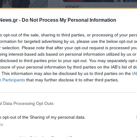
ΚΟΣΜΟΣ
Σολτς: Η υποστήριξη στην
News.gr -
Do Not Process My Personal Information
Ουκρανία, κλειδί για την
αν στη Μόσχα δεν
αποκατάσταση της ειρήνης στην
ν ΕΕ
Ευρώπη
to opt-out of the sale, sharing to third parties, or processing of your per
formation for targeted advertising by us, please use the below opt-out s
06/04/2024 - 20:29
r selection. Please note that after your opt-out request is processed y
eing interest-based ads based on personal information utilized by us or
disclosed to third parties prior to your opt-out. You may separately opt-
losure of your personal information by third parties on the IAB’s list of
. This information may also be disclosed by us to third parties on the
IA
Participants
that may further disclose it to other third parties.
l Data Processing Opt Outs
ΚΟΣΜΟΣ
o opt-out of the Sharing of my personal data.
ολτς κάλεσε τους
Γερμανία: Αισιόδοξος ο Σολτς ότι
ροστατεύσουν τη
κρίση του προϋπολογισμού μπορε
In
πό την ακροδεξιά
να ξεπεραστεί