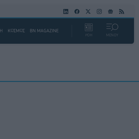
ΚΗ
ΚΟΣΜΟΣ
BN MAGAZINE
ΡΟΗ
ΜΕΝΟΥ