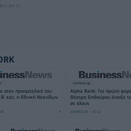
ίδα 1 από 11
ORK
gr
csrnews.gr
α στον προημιτελικό του
Alpha Bank: Για πρώτη φορ
Β' κατ. η Εθνική Νεανίδων
Θέατρο Επιδαύρου άνοιξε τι
σε όλους
:58
05/08/2026 - 10:12