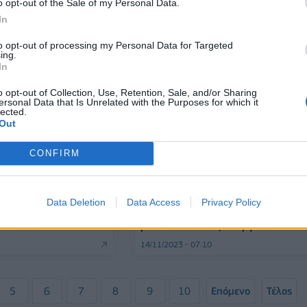
o opt-out of the Sale of my Personal Data.
In
09/12/2023 - 14:01
to opt-out of processing my Personal Data for Targeted
ing.
In
o opt-out of Collection, Use, Retention, Sale, and/or Sharing
ersonal Data that Is Unrelated with the Purposes for which it
lected.
Out
CONFIRM
ΠΟΛΙΤΙΚΗ
τς - Ερντογάν:
Σήμερα η συνάντηση Μητσοτάκη 
Data Deletion
Data Access
Privacy Policy
θέσεις τους για την
Σολτς - Στην ατζέντα οικονομία,
η Ανατολή
μεταναστευτικό, ενέργεια
14/11/2023 - 07:10
5
6
7
8
9
10
Επόμενο
Τέλος