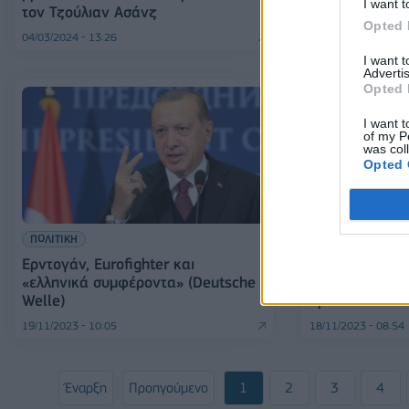
I want t
τον Τζούλιαν Ασάνζ
Opted 
04/03/2024 - 13:26
19/01/2024 - 21:24
I want 
Advertis
Opted 
I want t
of my P
was col
Opted 
ΠΟΛΙΤΙΚΗ
ΚΟΣΜΟΣ
Ερντογάν, Eurofighter και
Συνάντηση Σολ
«ελληνικά συμφέροντα» (Deutsche
Σταθεροί στις 
Welle)
κρίση στη Μέσ
19/11/2023 - 10:05
18/11/2023 - 08:54
Έναρξη
Προηγούμενο
1
2
3
4