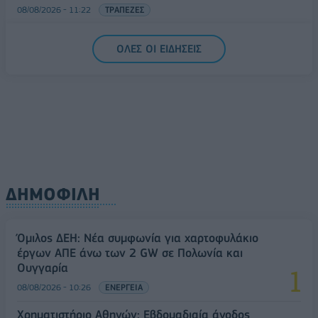
08/08/2026 - 11:22
ΤΡΑΠΕΖΕΣ
5G παντού, 6G στον ορίζοντα: Πού βρίσκεται η
ΟΛΕΣ ΟΙ ΕΙΔΗΣΕΙΣ
Ελλάδα στη μεγάλη τεχνολογική μετάβαση
08/08/2026 - 10:54
ΤΕΧΝΟΛΟΓΙΑ
ΔΗΜΟΦΙΛΗ
Όμιλος ΔΕΗ: Νέα συμφωνία για χαρτοφυλάκιο
έργων ΑΠΕ άνω των 2 GW σε Πολωνία και
Ουγγαρία
08/08/2026 - 10:26
ΕΝΕΡΓΕΙΑ
Χρηματιστήριο Αθηνών: Εβδομαδιαία άνοδος