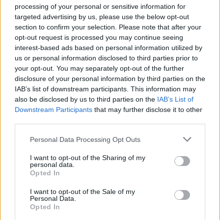
processing of your personal or sensitive information for
targeted advertising by us, please use the below opt-out
Κορυφώνεται η έξοδος του Αυγούστου – Πάνω από
section to confirm your selection. Please note that after your
56.000 επιβάτες αναχωρούν σήμερα από τα
opt-out request is processed you may continue seeing
λιμάνια της Αττικής
interest-based ads based on personal information utilized by
08/08/2026 - 14:30
ΕΛΛΑΔΑ
us or personal information disclosed to third parties prior to
your opt-out. You may separately opt-out of the further
Δυτική Αττική: Η επόμενη ημέρα μετά τις πυρκαγιές
disclosure of your personal information by third parties on the
– Τα έργα Antinero και η «μάχη» πριν από τις
IAB’s list of downstream participants. This information may
βροχές
also be disclosed by us to third parties on the
IAB’s List of
08/08/2026 - 14:08
ΕΛΛΑΔΑ
Downstream Participants
that may further disclose it to other
third parties.
Ειδικό Χωροταξικό για τον Τουρισμό: Οι νέοι
κανόνες για επενδύσεις, νησιά και προορισμούς υπό
Personal Data Processing Opt Outs
πίεση
I want to opt-out of the Sharing of my
08/08/2026 - 13:21
ΤΟΥΡΙΣΜΟΣ
personal data.
Opted In
Υπουργείο Εργασίας: Ο “χάρτης” των πληρωμών
από τον e-ΕΦΚΑ και τη ΔΥΠΑ έως τις 14 Αυγούστου
I want to opt-out of the Sale of my
Personal Data.
08/08/2026 - 12:58
ΟΙΚΟΝΟΜΙΑ
Opted In