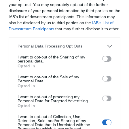
your opt-out. You may separately opt-out of the further
Ισπανία – Ιταλία: Κλιμακώνεται η αντιπαράθεση για
disclosure of your personal information by third parties on the
το μεταναστευτικό με αμοιβαίους συνοριακούς
IAB’s list of downstream participants. This information may
ελέγχους
also be disclosed by us to third parties on the
IAB’s List of
Downstream Participants
that may further disclose it to other
09/08/2026 - 10:29
ΚΟΣΜΟΣ
third parties.
Αλ. Τσίπρας: Στις 2 Σεπτεμβρίου η παρουσίαση του
Personal Data Processing Opt Outs
οικονομικού προγράμματος της ΕΛ.Α.Σ. στη
Θεσσαλονίκη
I want to opt-out of the Sharing of my
personal data.
09/08/2026 - 10:03
ΠΟΛΙΤΙΚΗ
ΟΛΕΣ ΟΙ ΕΙΔΗΣΕΙΣ
Opted In
Κορυφώνεται η έξοδος του Αυγούστου – Πάνω από
I want to opt-out of the Sale of my
56.000 επιβάτες αναχωρούν σήμερα από τα
Personal Data.
λιμάνια της Αττικής
Opted In
08/08/2026 - 14:30
ΕΛΛΑΔΑ
I want to opt-out of processing my
Personal Data for Targeted Advertising.
Opted In
I want to opt-out of Collection, Use,
Retention, Sale, and/or Sharing of my
ΔΗΜΟΦΙΛΗ
Personal Data that Is Unrelated with the
Purposes for which it was collected.