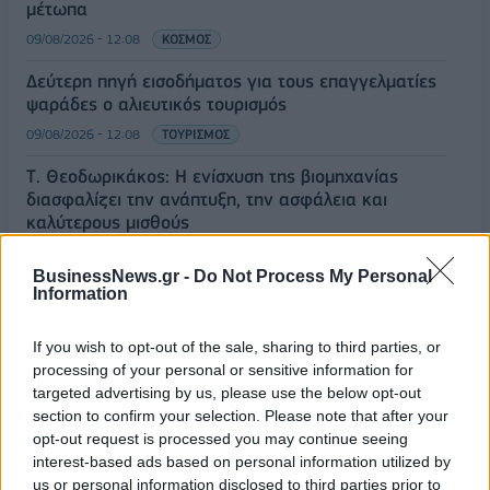
μέτωπα
09/08/2026 - 12:08
ΚΟΣΜΟΣ
Δεύτερη πηγή εισοδήματος για τους επαγγελματίες
ψαράδες ο αλιευτικός τουρισμός
09/08/2026 - 12:08
ΤΟΥΡΙΣΜΟΣ
Τ. Θεοδωρικάκος: Η ενίσχυση της βιομηχανίας
διασφαλίζει την ανάπτυξη, την ασφάλεια και
καλύτερους μισθούς
09/08/2026 - 11:43
ΠΟΛΙΤΙΚΗ
BusinessNews.gr -
Do Not Process My Personal
Υπ. Μεταφορών: Οριστική λύση στο ζήτημα των
Information
πινακίδων κυκλοφορίας - Τέλος στις χρονοβόρες
διαδικασίες
If you wish to opt-out of the sale, sharing to third parties, or
processing of your personal or sensitive information for
09/08/2026 - 11:18
ΕΛΛΑΔΑ
targeted advertising by us, please use the below opt-out
Στα 15 δισ. ευρώ ο στόχος για νέα δάνεια το 2026
section to confirm your selection. Please note that after your
- Η «ακτινογραφία» της κερδοφορίας των
opt-out request is processed you may continue seeing
τραπεζών το α΄ εξάμηνο
interest-based ads based on personal information utilized by
us or personal information disclosed to third parties prior to
09/08/2026 - 10:52
ΤΡΑΠΕΖΕΣ