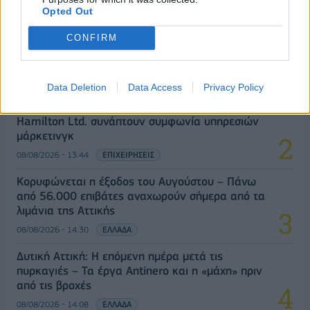
Opted Out
Ειδικό Χωροταξικό για τον Τουρισμό: Οι νέοι
CONFIRM
κανόνες για επενδύσεις, νησιά και προορισμούς
υπό πίεση
08/08/2026 - 13:21
ΤΟΥΡΙΣΜΟΣ
Data Deletion
Data Access
Privacy Policy
Οι Hamilton Reserve Bank και SEE Capital
Hamilton Ltd. συνάπτουν συμφωνία υπηρεσιών
μάρκετινγκ
08/08/2026 - 13:44
ΕΠΙΧΕΙΡΗΣΕΙΣ
Κορυφώνεται η έξοδος του Αυγούστου – Πάνω
από 56.000 επιβάτες αναχωρούν σήμερα από τα
λιμάνια της Αττικής
08/08/2026 - 14:30
ΕΛΛΑΔΑ
Δυτική Αττική: Η επόμενη ημέρα μετά τις
πυρκαγιές – Τα έργα Antinero και η «μάχη» πριν
από τις βροχές
08/08/2026 - 14:08
ΕΛΛΑΔΑ