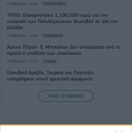
07/08/2026 - 14:39
ΕΠΙΧΕΙΡΗΣΕΙΣ
ΥΠΠΟ: Επιχορηγήσεις 1.106.000 ευρώ για την
ενίσχυση των Πολυθεματικών Φεστιβάλ σε όλη την
Ελλάδα
07/08/2026 - 14:34
ΟΙΚΟΝΟΜΙΑ
Άρειος Πάγος- Ε. Μπακέλας: Δεν ανασύρεται από το
αρχείο η υπόθεση των υποκλοπών
07/08/2026 - 14:11
ΕΛΛΑΔΑ
Σαουδική Αραβία, Τουρκία και Πακιστάν
υπογράφουν κοινή αμυντική συμφωνία
07/08/2026 - 13:47
ΚΟΣΜΟΣ
ΟΛΕΣ ΟΙ ΕΙΔΗΣΕΙΣ