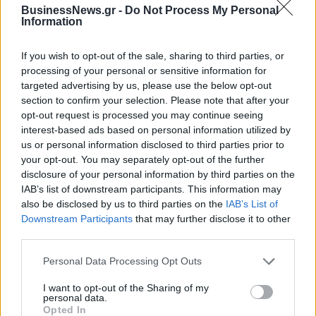
BusinessNews.gr -
Do Not Process My Personal
Information
ΔΗΜΟΦΙΛΗ
If you wish to opt-out of the sale, sharing to third parties, or
processing of your personal or sensitive information for
targeted advertising by us, please use the below opt-out
section to confirm your selection. Please note that after your
Έρευνα ΕΟΤ: Η Ελλάδα στις κορυφαίες επιλογές
opt-out request is processed you may continue seeing
των Ευρωπαίων ταξιδιωτών
interest-based ads based on personal information utilized by
07/08/2026 - 10:56
ΤΟΥΡΙΣΜΟΣ
us or personal information disclosed to third parties prior to
your opt-out. You may separately opt-out of the further
Υψηλός κίνδυνος πυρκαγιάς σήμερα σε Αττική,
disclosure of your personal information by third parties on the
Κρήτη, Πελοπόννησο, Εύβοια και νησιά του Αιγαίου
IAB’s list of downstream participants. This information may
07/08/2026 - 08:30
ΕΛΛΑΔΑ
also be disclosed by us to third parties on the
IAB’s List of
Downstream Participants
that may further disclose it to other
Χρ. Δήμας: «Προχωρούν τα έργα σε όλο το μήκος
third parties.
του ΒΟΑΚ»
07/08/2026 - 09:50
ΠΟΛΙΤΙΚΗ
Personal Data Processing Opt Outs
Πειραιάς: Κορυφώνεται η έξοδος των αδειούχων
I want to opt-out of the Sharing of my
personal data.
του Αυγούστου
Opted In