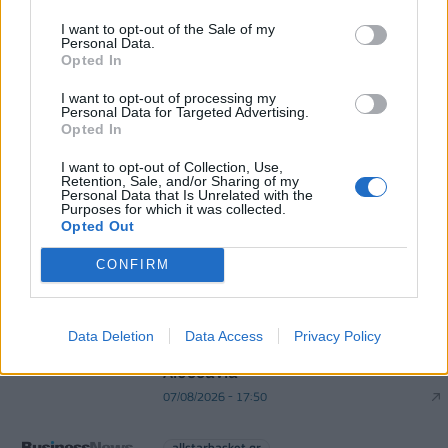
07/08/2026 - 08:54
ΕΛΛΑΔΑ
I want to opt-out of the Sale of my
Χρηματιστήριο: Στις 2.618,95 μονάδες ο Γενικός
Personal Data.
Opted In
Δείκτης Τιμών, με άνοδο 0,40%
07/08/2026 - 13:07
ΟΙΚΟΝΟΜΙΑ
I want to opt-out of processing my
Personal Data for Targeted Advertising.
Opted In
I want to opt-out of Collection, Use,
Retention, Sale, and/or Sharing of my
Personal Data that Is Unrelated with the
Purposes for which it was collected.
Opted Out
DIRECTION BUSINESS NETWORK
CONFIRM
allstarbasket.gr
Live στις 21:00, ο προημιτελικός της
Data Deletion
Data Access
Privacy Policy
Εθνικής Νεανίδων κόντρα στη
Λιθουανία
07/08/2026 - 17:50
allstarbasket.gr