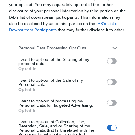
βροχές
your opt-out. You may separately opt-out of the further
disclosure of your personal information by third parties on the
08/08/2026 - 14:08
ΕΛΛΑΔΑ
IAB’s list of downstream participants. This information may
Ειδικό Χωροταξικό για τον Τουρισμό: Οι νέοι
also be disclosed by us to third parties on the
IAB’s List of
κανόνες για επενδύσεις, νησιά και προορισμούς υπό
Downstream Participants
that may further disclose it to other
πίεση
third parties.
08/08/2026 - 13:21
ΤΟΥΡΙΣΜΟΣ
Personal Data Processing Opt Outs
Υπουργείο Εργασίας: Ο “χάρτης” των πληρωμών
I want to opt-out of the Sharing of my
από τον e-ΕΦΚΑ και τη ΔΥΠΑ έως τις 14 Αυγούστου
personal data.
Opted In
08/08/2026 - 12:58
ΟΙΚΟΝΟΜΙΑ
I want to opt-out of the Sale of my
Οι Hamilton Reserve Bank και SEE Capital
Personal Data.
Hamilton Ltd. συνάπτουν συμφωνία υπηρεσιών
Opted In
μάρκετινγκ
I want to opt-out of processing my
08/08/2026 - 13:44
ΕΠΙΧΕΙΡΗΣΕΙΣ
Personal Data for Targeted Advertising.
Opted In
Χρηματιστήριο Αθηνών: Εβδομαδιαία άνοδος
1,76%, κέρδη 23,31% από τις αρχές του έτους
I want to opt-out of Collection, Use,
Retention, Sale, and/or Sharing of my
08/08/2026 - 12:36
ΟΙΚΟΝΟΜΙΑ
Personal Data that Is Unrelated with the
Purposes for which it was collected.