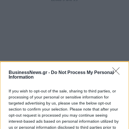
ΡΟΗ ΕΙΔΗΣΕΩΝ
BusinessNews.gr -
Do Not Process My Personal
Information
Κορυφώνεται η έξοδος του Αυγούστου – Πάνω από
If you wish to opt-out of the sale, sharing to third parties, or
56.000 επιβάτες αναχωρούν σήμερα από τα
processing of your personal or sensitive information for
λιμάνια της Αττικής
targeted advertising by us, please use the below opt-out
08/08/2026 - 14:30
ΕΛΛΑΔΑ
section to confirm your selection. Please note that after your
opt-out request is processed you may continue seeing
Δυτική Αττική: Η επόμενη ημέρα μετά τις πυρκαγιές
interest-based ads based on personal information utilized by
– Τα έργα Antinero και η «μάχη» πριν από τις
us or personal information disclosed to third parties prior to