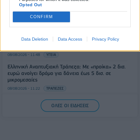
Opted Out
Διευρύνεται η πρωτοβουλία για τις τιμές στο ράφι
με 916 προϊόντα
CONFIRM
08/08/2026 - 12:12
ΛΙΑΝΕΜΠΟΡΙΟ
Health Monitoring: Η εθνική υποδομή για την
αξιοποίηση των δεδομένων υγείας προς όφελος
Data Deletion
Data Access
Privacy Policy
των πολιτών
08/08/2026 - 11:48
ΥΓΕΙΑ
Ελληνική Αναπτυξιακή Τράπεζα: Με «προίκα» 2 δισ.
ευρώ ανοίγει δρόμο για δάνεια έως 5 δισ. σε
μικρομεσαίες
08/08/2026 - 11:22
ΤΡΑΠΕΖΕΣ
5G παντού, 6G στον ορίζοντα: Πού βρίσκεται η
ΟΛΕΣ ΟΙ ΕΙΔΗΣΕΙΣ
Ελλάδα στη μεγάλη τεχνολογική μετάβαση
08/08/2026 - 10:54
ΤΕΧΝΟΛΟΓΙΑ