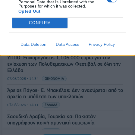
Personal Data that Is Unrelated with the
Νέο κύμα καύσωνα στην Ευρώπη – Θερμοκρασίες
Purposes for which it was collected.
άνω των 40°C σε Ιταλία, Ισπανία και Βαλκάνια
Opted Out
07/08/2026 - 14:58
ΚΟΣΜΟΣ
CONFIRM
Fourlis: Συμφωνία για την πώληση συμμετοχής στο
Sofia South Ring Mall έναντι 49,35 εκατ. ευρώ
Data Deletion
Data Access
Privacy Policy
07/08/2026 - 14:39
ΕΠΙΧΕΙΡΗΣΕΙΣ
ΥΠΠΟ: Επιχορηγήσεις 1.106.000 ευρώ για την
ενίσχυση των Πολυθεματικών Φεστιβάλ σε όλη την
Ελλάδα
07/08/2026 - 14:34
ΟΙΚΟΝΟΜΙΑ
Άρειος Πάγος- Ε. Μπακέλας: Δεν ανασύρεται από το
αρχείο η υπόθεση των υποκλοπών
07/08/2026 - 14:11
ΕΛΛΑΔΑ
Σαουδική Αραβία, Τουρκία και Πακιστάν
υπογράφουν κοινή αμυντική συμφωνία
07/08/2026 - 13:47
ΚΟΣΜΟΣ