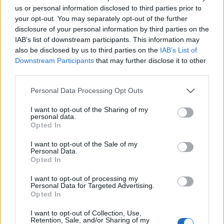
για την ενίσχυση της βιοασφάλειας
us or personal information disclosed to third parties prior to
your opt-out. You may separately opt-out of the further
07/08/2026 - 17:02
ΟΙΚΟΝΟΜΙΑ
disclosure of your personal information by third parties on the
Deloitte Ελλάδος: Χρηματοοικονομικός σύμβουλος
IAB’s list of downstream participants. This information may
της ΔΕΗ για την είσοδο στην πολωνική αγορά
also be disclosed by us to third parties on the
IAB’s List of
ενέργειας
Downstream Participants
that may further disclose it to other
third parties.
07/08/2026 - 16:38
ΕΠΙΧΕΙΡΗΣΕΙΣ
Personal Data Processing Opt Outs
Στρατηγική επένδυση του EFA GROUP στη Fractal
για την ανάπτυξη προηγμένων αμυντικών
I want to opt-out of the Sharing of my
τεχνολογιών
personal data.
Opted In
07/08/2026 - 16:11
ΕΠΙΧΕΙΡΗΣΕΙΣ
I want to opt-out of the Sale of my
Συνάλλαγμα: Το ευρώ ενισχύεται 0,08%, στα
Personal Data.
1,1534 δολάρια
Opted In
07/08/2026 - 15:45
ΟΙΚΟΝΟΜΙΑ
I want to opt-out of processing my
Personal Data for Targeted Advertising.
Χρηματιστήριο: Στις 2.623,19 μονάδες ο Γενικός
Opted In
Δείκτης Τιμών, με άνοδο 0,57%
I want to opt-out of Collection, Use,
07/08/2026 - 15:21
ΟΙΚΟΝΟΜΙΑ
Retention, Sale, and/or Sharing of my