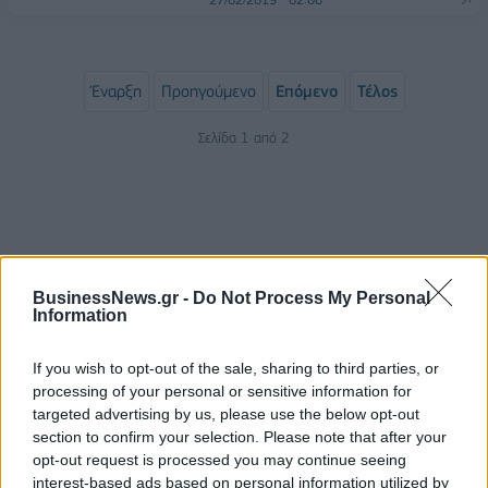
Έναρξη
Προηγούμενο
Επόμενο
Τέλος
Σελίδα 1 από 2
BusinessNews.gr -
Do Not Process My Personal
Information
If you wish to opt-out of the sale, sharing to third parties, or
processing of your personal or sensitive information for
ΡΟΗ ΕΙΔΗΣΕΩΝ
targeted advertising by us, please use the below opt-out
section to confirm your selection. Please note that after your
opt-out request is processed you may continue seeing
ΥΠΑΑΤ: Επιπλέον 12,5 εκατ. ευρώ στις Περιφέρειες
interest-based ads based on personal information utilized by