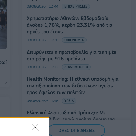
08/08/2026 - 13:44
ΕΠΙΧΕΙΡΗΣΕΙΣ
Χρηματιστήριο Αθηνών: Εβδομαδιαία
άνοδος 1,76%, κέρδη 23,31% από τις
αρχές του έτους
08/08/2026 - 12:36
ΟΙΚΟΝΟΜΙΑ
Διευρύνεται η πρωτοβουλία για τις τιμές
στο ράφι με 916 προϊόντα
ρωί
08/08/2026 - 12:12
ΛΙΑΝΕΜΠΟΡΙΟ
Health Monitoring: Η εθνική υποδομή για
την αξιοποίηση των δεδομένων υγείας
προς όφελος των πολιτών
08/08/2026 - 11:48
ΥΓΕΙΑ
Ελληνική Αναπτυξιακή Τράπεζα: Με
«προίκα» 2 δισ. ευρώ ανοίγει δρόμο για
δάνεια έως 5 δισ. σε μικρομεσαίες
ΟΛΕΣ ΟΙ ΕΙΔΗΣΕΙΣ
ψη
08/08/2026 - 11:22
ΤΡΑΠΕΖΕΣ