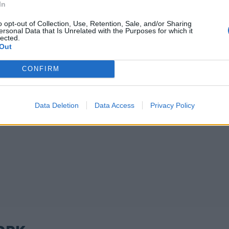
In
Κλαυθμώνος (video)
 "Οι συλληφθέντες
δια θα πληρώσουν για
o opt-out of Collection, Use, Retention, Sale, and/or Sharing
ersonal Data that Is Unrelated with the Purposes for which it
lected.
Out
06/12/2018 - 02:00
CONFIRM
2
3
Επόμενο
Τέλος
ίδα 1 από 3
Data Deletion
Data Access
Privacy Policy