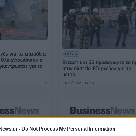
ές για τα επεισόδια
ΕΛΛΑΔΑ
: Ολοκληρώθηκαν οι
Ένταση και 32 προσαγωγές το π
γκεντρώσεις για τα
στην πλατεία Εξαρχείων για το
μετρό
11/08/2022 - 11:40
ΕΛΛΑΔΑ
News.gr -
Do Not Process My Personal Information
οσαγωγές για την
Με προσαγωγές έληξε η κατάλη