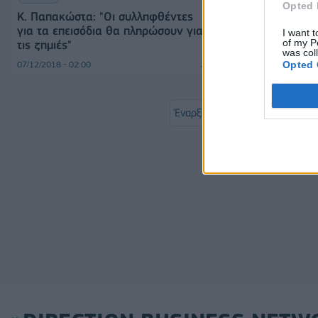
Opted 
Κ. Παπακώστα: "Οι συλληφθέντες
Κ. Παπακώστα:
για τα επεισόδια θα πληρώσουν για
για τα επεισό
I want t
of my P
τις ζημιές"
τις ζημιές"
was col
Opted 
07/12/2018 - 02:00
07/12/2018 - 02:00
Έναρξη
Προηγούμενο
1
Σελ