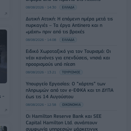
08/08/2026 - 14:30
ΕΛΛΑΔΑ
Δυτική Αττική: Η επόμενη ημέρα μετά τις
πυρκαγιές – Τα έργα Antinero και η
«μάχη» πριν από τις βροχές
08/08/2026 - 14:08
ΕΛΛΑΔΑ
Ειδικό Χωροταξικό για τον Τουρισμό: Οι
νέοι κανόνες για επενδύσεις, νησιά και
προορισμούς υπό πίεση
08/08/2026 - 13:21
ΤΟΥΡΙΣΜΟΣ
Υπουργείο Εργασίας: Ο “χάρτης” των
πληρωμών από τον e-ΕΦΚΑ και τη ΔΥΠΑ
 -
έως τις 14 Αυγούστου
08/08/2026 - 12:58
ΟΙΚΟΝΟΜΙΑ
Οι Hamilton Reserve Bank και SEE
Capital Hamilton Ltd. συνάπτουν
συμφωνία υπηρεσιών μάρκετινγκ