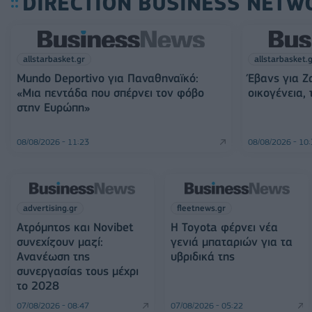
DIRECTION BUSINESS NETW
allstarbasket.gr
allstarbasket.
Mundo Deportivo για Παναθηναϊκό:
Έβανς για Ζ
«Μια πεντάδα που σπέρνει τον φόβο
οικογένεια,
στην Ευρώπη»
08/08/2026 - 11:23
08/08/2026 - 10
advertising.gr
fleetnews.gr
Ατρόμητος και Novibet
Η Toyota φέρνει νέα
συνεχίζουν μαζί:
γενιά μπαταριών για τα
Ανανέωση της
υβριδικά της
συνεργασίας τους μέχρι
το 2028
07/08/2026 - 08:47
07/08/2026 - 05:22