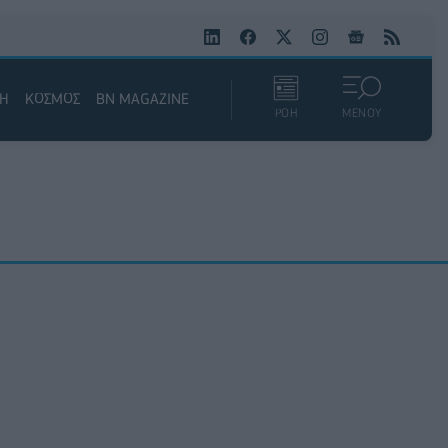
ΚΗ
ΚΟΣΜΟΣ
BN MAGAZINE
ΡΟΗ
ΜΕΝΟΥ