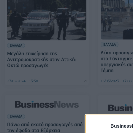
ΕΛΛΑΔΑ
ΕΛΛΑΔΑ
Δέκα προσαγωγ
Μεγάλη επιχείρηση της
στο Σύνταγμα
Αντιτρομοκρατικής στην Αττική:
απεργιακές συ
Οκτώ προσαγωγές
Τέμπη
27/02/2024 - 13:50
16/03/2023 - 17:08
ΕΛΛΑΔΑ
ΕΛΛΑΔΑ
Πάνω από εκατό προσαγωγές από
Business
την έφοδο στα Εξάρχεια
Στις 18 οι πρ