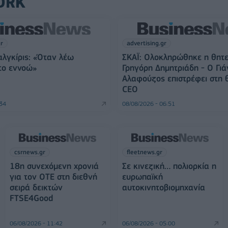
ORK
gr
advertising.gr
αλγκίρις: «Όταν λέω
ΣΚΑΪ: Ολοκληρώθηκε η θητε
 το εννοώ»
Γρηγόρη Δημητριάδη - Ο Γιά
Αλαφούζος επιστρέφει στη 
CEO
:34
08/08/2026 - 06:51
csrnews.gr
fleetnews.gr
18η συνεχόμενη χρονιά
Σε κινεζική… πολιορκία η
για τον ΟΤΕ στη διεθνή
ευρωπαϊκή
σειρά δεικτών
αυτοκινητοβιομηχανία
FTSE4Good
06/08/2026 - 11:42
06/08/2026 - 05:00