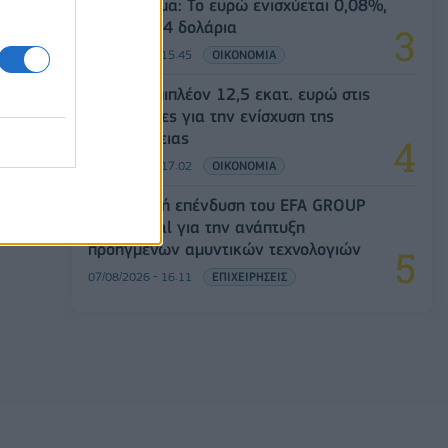
Συνάλλαγμα: Το ευρώ ενισχύεται 0,08%,
στα 1,1534 δολάρια
07/08/2026 - 15:45
ΟΙΚΟΝΟΜΙΑ
ΥΠΑΑΤ: Επιπλέον 12,5 εκατ. ευρώ στις
Περιφέρειες για την ενίσχυση της
βιοασφάλειας
07/08/2026 - 17:02
ΟΙΚΟΝΟΜΙΑ
Στρατηγική επένδυση του EFA GROUP
στη Fractal για την ανάπτυξη
προηγμένων αμυντικών τεχνολογιών
07/08/2026 - 16:11
ΕΠΙΧΕΙΡΗΣΕΙΣ