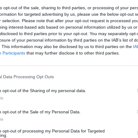
 Ρουβίκωνα στο υπ.
του «Ρουβίκωνα» στο
to opt-out of the sale, sharing to third parties, or processing of your per
Ελληνοτουρκικό Επιμελητήριο
formation for targeted advertising by us, please use the below opt-out s
06/02/2019 - 02:00
r selection. Please note that after your opt-out request is processed y
eing interest-based ads based on personal information utilized by us or
disclosed to third parties prior to your opt-out. You may separately opt-
losure of your personal information by third parties on the IAB’s list of
. This information may also be disclosed by us to third parties on the
IA
Participants
that may further disclose it to other third parties.
ΟΙΚΟΝΟΜΙΑ
και 133 προσαγωγές
10 συλλήψεις και 133 προσαγω
 επεισόδια στη Βουλή
για τα χθεσινά επεισόδια στη Βο
l Data Processing Opt Outs
o opt-out of the Sharing of my personal data.
25/01/2019 - 02:00
In
o opt-out of the Sale of my Personal Data.
In
ΕΛΛΑΔΑ
to opt-out of processing my Personal Data for Targeted
ing.
Ξύλο και προσαγωγές στην Πλατ