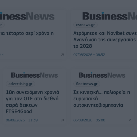
gr
csrnews.gr
για τέταρτο σερί χρόνο η
Ατρόμητος και Novibet συνε
Ανανέωση της συνεργασίας 
το 2028
:44
07/08/2026 - 08:52
advertising.gr
fleetnews.gr
18η συνεχόμενη χρονιά
Σε κινεζική… πολιορκία η
για τον ΟΤΕ στη διεθνή
ευρωπαϊκή
σειρά δεικτών
αυτοκινητοβιομηχανία
FTSE4Good
06/08/2026 - 11:39
06/08/2026 - 05:00