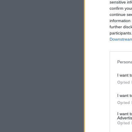
sensitive in
confirm you
continue se
information 
further disc
participants
Downstream 
Persona
I want t
Opted 
I want t
Opted 
I want 
Advertis
Opted 