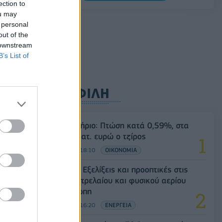
ection to
2028
ou may
07/08/2026 - 11:50
ΑΘΛΗΤΙΣΜΟΣ
 personal
out of the
 downstream
B’s List of
ΔΗΜΟΦΙΛΗ
Χρηματιστήριο: Πτώση κατά 0,59%, στα
320,42 εκατ. ευρώ ο τζίρος
06/08/2026 - 18:10
ΟΙΚΟΝΟΜΙΑ
Eurobank: Εξελίξεις και προοπτικές στις
αγορές πετρελαίου και φυσικού αερίου
στην Ευρώπη
06/08/2026 - 16:20
ΕΝΕΡΓΕΙΑ