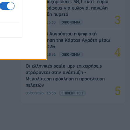
ΥΠΑΑΤ: Αποζημιώσεις 38,1 εκατ. ευρώ
σε κτηνοτρόφους για ευλογιά, πανώλη
και αφθώδη πυρετό
06/08/2026 - 15:33
ΟΙΚΟΝΟΜΙΑ
Από τις 28 Αυγούστου η ψηφιακή
ενεργοποίηση της Κάρτας Αγρότη μέσω
της ΕΑΕ 2026
06/08/2026 - 16:51
ΟΙΚΟΝΟΜΙΑ
Οι ελληνικές scale-ups επιχειρήσεις
στρέφονται στην ανάπτυξη -
Μεγαλύτερη πρόκληση η προσέλκυση
πελατών
06/08/2026 - 15:56
ΕΠΙΧΕΙΡΗΣΕΙΣ