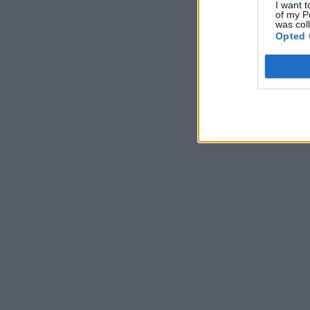
I want t
of my P
was col
Opted 