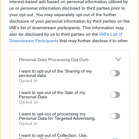
Βοιωτία- Προφυλακίστηκαν οι τρεις
interest-based ads based on personal information utilized by
κατηγορούμενοι
us or personal information disclosed to third parties prior to
your opt-out. You may separately opt-out of the further
07/08/2026 - 13:23
ΕΛΛΑΔΑ
disclosure of your personal information by third parties on the
IAB’s list of downstream participants. This information may
Χρηματιστήριο: Στις 2.618,95 μονάδες ο Γενικός
also be disclosed by us to third parties on the
IAB’s List of
Δείκτης Τιμών, με άνοδο 0,40%
Downstream Participants
that may further disclose it to other
07/08/2026 - 13:07
ΟΙΚΟΝΟΜΙΑ
third parties.
ΕΛΣΤΑΤ: Στο 3,4% υποχώρησε ο πληθωρισμός τον
Personal Data Processing Opt Outs
Ιούλιο
07/08/2026 - 12:46
ΟΙΚΟΝΟΜΙΑ
I want to opt-out of the Sharing of my
personal data.
Opted In
Εμπρησμός της Marfin: Προθεσμία έλαβε για την
απολογία της η 46χρονη κατηγορούμενη
I want to opt-out of the Sale of my
Personal Data.
07/08/2026 - 12:27
ΕΛΛΑΔΑ
Opted In
Η νέα σειρά foldables της Samsung διαθέσιμη στη
I want to opt-out of processing my
Vodafone
Personal Data for Targeted Advertising.
Opted In
07/08/2026 - 11:57
ΤΕΧΝΟΛΟΓΙΑ
I want to opt-out of Collection, Use,
Ατρόμητος και Novibet συνεχίζουν μαζί: Ανανέωση