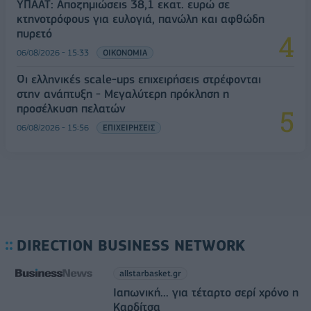
ΥΠΑΑΤ: Αποζημιώσεις 38,1 εκατ. ευρώ σε
κτηνοτρόφους για ευλογιά, πανώλη και αφθώδη
πυρετό
06/08/2026 - 15:33
ΟΙΚΟΝΟΜΙΑ
Οι ελληνικές scale-ups επιχειρήσεις στρέφονται
στην ανάπτυξη - Μεγαλύτερη πρόκληση η
προσέλκυση πελατών
06/08/2026 - 15:56
ΕΠΙΧΕΙΡΗΣΕΙΣ
DIRECTION BUSINESS NETWORK
allstarbasket.gr
Ιαπωνική... για τέταρτο σερί χρόνο η
Καρδίτσα