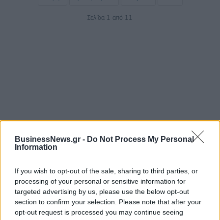
Σελίδα 1 από 11
ΡΟΗ ΕΙΔΗΣΕΩΝ
BusinessNews.gr -
Do Not Process My Personal
Information
Σαουδική Αραβία, Τουρκία και Πακιστάν
If you wish to opt-out of the sale, sharing to third parties, or
υπογράφουν κοινή αμυντική συμφωνία
processing of your personal or sensitive information for
targeted advertising by us, please use the below opt-out
07/08/2026 - 13:47
ΚΟΣΜΟΣ
section to confirm your selection. Please note that after your
Αναστολή λειτουργίας του αιολικού πάρκου στη
opt-out request is processed you may continue seeing