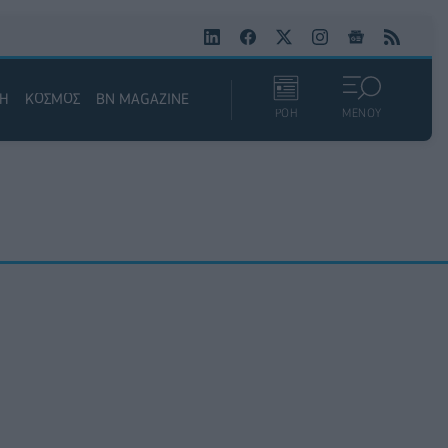
ΚΗ
ΚΟΣΜΟΣ
BN MAGAZINE
ΡΟΗ
ΜΕΝΟΥ