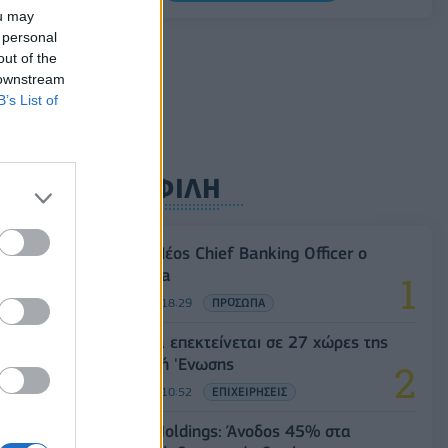
0,20%, στα 1,1557 δολάρια
ou may
 personal
05/08/2026 - 15:28
ΟΙΚΟΝΟΜΙΑ
out of the
 downstream
B’s List of
ΔΗΜΟΦΙΛΗ
Revolut: Νέος Chief Banking Officer ο
Sid Jajodia
04/08/2026 - 18:29
ΠΡΟΣΩΠΑ
Η Vendora επεκτείνεται σε 27 χώρες της
Ευρωπαϊκή 'Ενωσης
05/08/2026 - 10:52
ΕΠΙΧΕΙΡΗΣΕΙΣ
Cenergy Holdings: Άνοδος 45% στα