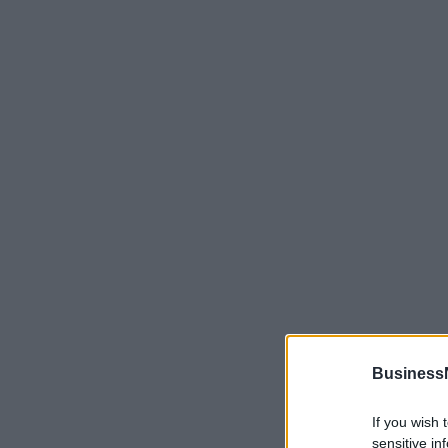
Business
If you wish 
sensitive in