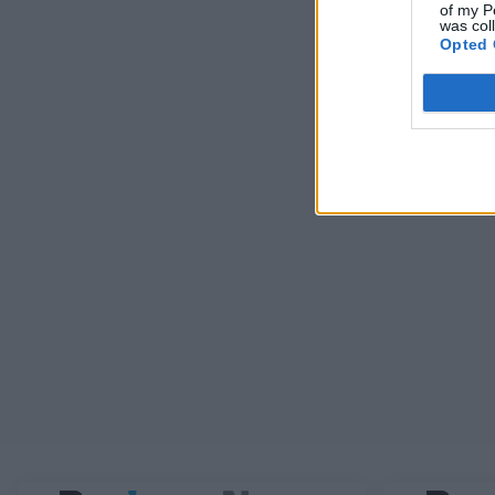
of my P
was col
Opted 