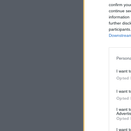
confirm you
continue se
information 
further disc
participants
Downstream 
Persona
I want t
Opted 
I want t
Opted 
I want 
Advertis
Opted 
I want t