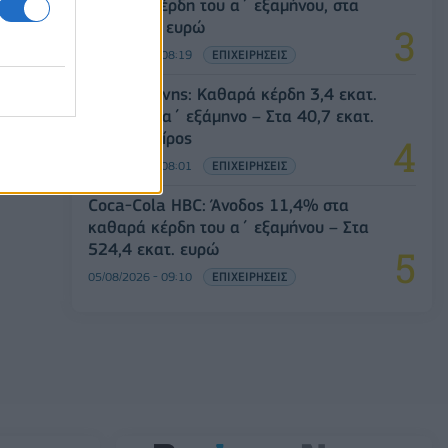
καθαρά κέρδη του α΄ εξαμήνου, στα
138 εκατ. ευρώ
05/08/2026 - 08:19
ΕΠΙΧΕΙΡΗΣΕΙΣ
Παπουτσάνης: Καθαρά κέρδη 3,4 εκατ.
ευρώ στο α΄ εξάμηνο – Στα 40,7 εκατ.
ευρώ ο τζίρος
05/08/2026 - 08:01
ΕΠΙΧΕΙΡΗΣΕΙΣ
Coca-Cola HBC: Άνοδος 11,4% στα
καθαρά κέρδη του α΄ εξαμήνου – Στα
524,4 εκατ. ευρώ
05/08/2026 - 09:10
ΕΠΙΧΕΙΡΗΣΕΙΣ