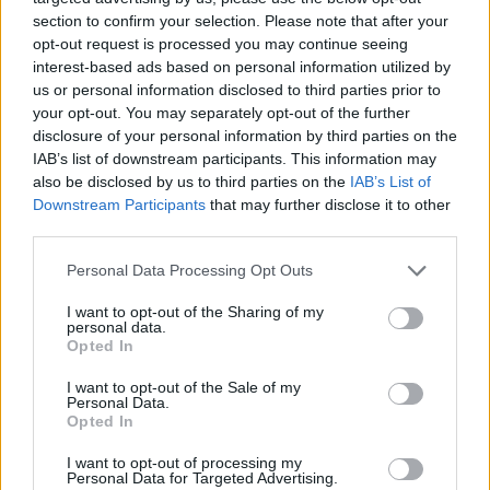
section to confirm your selection. Please note that after your
Nintendo: Καθαρά κέρδη 809 εκατ. ευρώ στο α'
opt-out request is processed you may continue seeing
τρίμηνο – Άνοδος 53,5% σε ετήσια βάση
interest-based ads based on personal information utilized by
06/08/2026 - 12:17
ΤΕΧΝΟΛΟΓΙΑ
us or personal information disclosed to third parties prior to
your opt-out. You may separately opt-out of the further
Κ. Μητσοτάκης κατά την παρουσίαση του myAGRO:
disclosure of your personal information by third parties on the
Σήμερα είναι μια μεγάλη μέρα για τον πρωτογενή
IAB’s list of downstream participants. This information may
τομέα
also be disclosed by us to third parties on the
IAB’s List of
06/08/2026 - 11:53
ΠΟΛΙΤΙΚΗ
Downstream Participants
that may further disclose it to other
third parties.
Β.Σ. Καρούλιας: Τζίρος 98,7 εκατ. ευρώ και αύξηση
κερδών 57% - Τα νέα στοιχήματα σε low & non
Personal Data Processing Opt Outs
alcohol
I want to opt-out of the Sharing of my
06/08/2026 - 11:48
ΕΠΙΧΕΙΡΗΣΕΙΣ
personal data.
Opted In
ΟΛΘ: Νέα επένδυση σε σύγχρονο εξοπλισμό για την
ενίσχυση της παραγωγικότητας και τη βελτίωση της
I want to opt-out of the Sale of my
Personal Data.
εξυπηρέτησης
Opted In
06/08/2026 - 11:42
ΕΠΙΧΕΙΡΗΣΕΙΣ
I want to opt-out of processing my
Personal Data for Targeted Advertising.
Novibet: Τριετής χρηματοδοτική συμφωνία με την