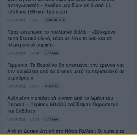
ανταγωνιστές – Άνοδος μεριδίων σε 9 από 11
κλάδους (Εθνική Τράπεζα)
09/08/2026 - 13:51
ΟΙΚΟΝΟΜΙΑ
Προς εκτύπωση το πολλαπλό βιβλίο - «Σύγχρονο
εκπαιδευτικό υλικό, τόσο σε έντυπη όσο και σε
ηλεκτρονική μορφή»
09/08/2026 - 13:24
ΕΛΛΑΔΑ
Γερμανία: Το Βερολίνο θα επεκτείνει την έρευνα για
την ασφάλεια από τα drones μετά το περιστατικό σε
αεροδρόμιο
09/08/2026 - 12:57
ΚΟΣΜΟΣ
Αυξημένη η επιβατική κίνηση από το λιμάνι του
Πειραιά – Περίπου 60.000 ταξίδεψαν Παρασκευή
και Σάββατο
09/08/2026 - 12:33
ΕΛΛΑΔΑ
Από τη Δυτική Αττική στη Νότια Γαλλία : Οι εμπειρίες