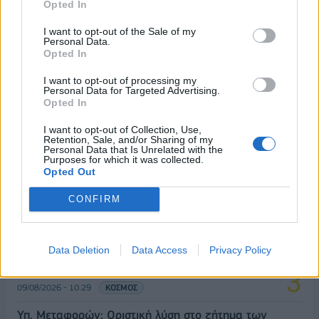
Opted In
I want to opt-out of the Sale of my
ΔΗΜΟΦΙΛΗ
Personal Data.
Opted In
I want to opt-out of processing my
Αλ. Τσίπρας: Στις 2 Σεπτεμβρίου η παρουσίαση του
Personal Data for Targeted Advertising.
οικονομικού προγράμματος της ΕΛ.Α.Σ. στη
Opted In
Θεσσαλονίκη
I want to opt-out of Collection, Use,
09/08/2026 - 10:03
ΠΟΛΙΤΙΚΗ
Retention, Sale, and/or Sharing of my
Personal Data that Is Unrelated with the
Purposes for which it was collected.
Στα 15 δισ. ευρώ ο στόχος για νέα δάνεια το 2026
Opted Out
- Η «ακτινογραφία» της κερδοφορίας των
τραπεζών το α΄ εξάμηνο
CONFIRM
09/08/2026 - 10:52
ΤΡΑΠΕΖΕΣ
Ισπανία – Ιταλία: Κλιμακώνεται η αντιπαράθεση
Data Deletion
Data Access
Privacy Policy
για το μεταναστευτικό με αμοιβαίους συνοριακούς
ελέγχους
09/08/2026 - 10:29
ΚΟΣΜΟΣ
Υπ. Μεταφορών: Οριστική λύση στο ζήτημα των