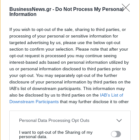
Ελλήνων και Γάλλων πυροσβεστών από τα πύρινα
μέτωπα
BusinessNews.gr -
Do Not Process My Personal
Information
09/08/2026 - 12:08
ΚΟΣΜΟΣ
Δεύτερη πηγή εισοδήματος για τους επαγγελματίες
If you wish to opt-out of the sale, sharing to third parties, or
ψαράδες ο αλιευτικός τουρισμός
processing of your personal or sensitive information for
targeted advertising by us, please use the below opt-out
09/08/2026 - 12:08
ΤΟΥΡΙΣΜΟΣ
section to confirm your selection. Please note that after your
Τ. Θεοδωρικάκος: Η ενίσχυση της βιομηχανίας
opt-out request is processed you may continue seeing
διασφαλίζει την ανάπτυξη, την ασφάλεια και
interest-based ads based on personal information utilized by
καλύτερους μισθούς
us or personal information disclosed to third parties prior to
your opt-out. You may separately opt-out of the further
09/08/2026 - 11:43
ΠΟΛΙΤΙΚΗ
disclosure of your personal information by third parties on the
Υπ. Μεταφορών: Οριστική λύση στο ζήτημα των
IAB’s list of downstream participants. This information may
ΟΛΕΣ ΟΙ ΕΙΔΗΣΕΙΣ
πινακίδων κυκλοφορίας - Τέλος στις χρονοβόρες
also be disclosed by us to third parties on the
IAB’s List of
διαδικασίες
Downstream Participants
that may further disclose it to other
third parties.
09/08/2026 - 11:18
ΕΛΛΑΔΑ
Personal Data Processing Opt Outs
I want to opt-out of the Sharing of my
personal data.