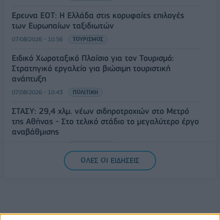
Έρευνα ΕΟΤ: Η Ελλάδα στις κορυφαίες επιλογές
των Ευρωπαίων ταξιδιωτών
07/08/2026 - 10:56
ΤΟΥΡΙΣΜΟΣ
Ειδικό Χωροταξικό Πλαίσιο για τον Τουρισμό:
Στρατηγικό εργαλείο για βιώσιμη τουριστική
ανάπτυξη
07/08/2026 - 10:43
ΠΟΛΙΤΙΚΗ
ΣΤΑΣΥ: 29,4 χλμ. νέων σιδηροτροχιών στο Μετρό
της Αθήνας - Στο τελικό στάδιο το μεγαλύτερο έργο
αναβάθμισης
07/08/2026 - 10:28
ΕΠΙΧΕΙΡΗΣΕΙΣ
ΟΛΕΣ ΟΙ ΕΙΔΗΣΕΙΣ