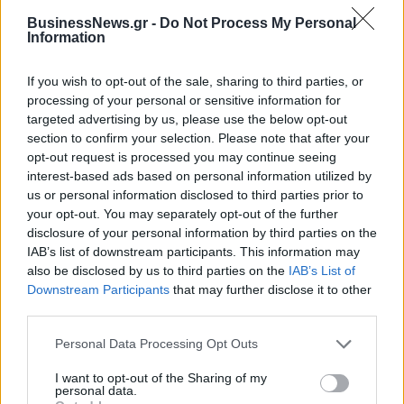
BusinessNews.gr -
Do Not Process My Personal
Information
ΔΗΜΟΦΙΛΗ
If you wish to opt-out of the sale, sharing to third parties, or
processing of your personal or sensitive information for
targeted advertising by us, please use the below opt-out
18η συνεχόμενη χρονιά για τον ΟΤΕ στη διεθνή
section to confirm your selection. Please note that after your
σειρά δεικτών FTSE4Good
opt-out request is processed you may continue seeing
06/08/2026 - 14:40
ESG
interest-based ads based on personal information utilized by
us or personal information disclosed to third parties prior to
Χρηματοδότηση 8 εκατ. ευρώ σε 843 μέσα
your opt-out. You may separately opt-out of the further
ενημέρωσης- Ξεκίνησε το πενταετές πρόγραμμα
disclosure of your personal information by third parties on the
ενίσχυσης του Τύπου
IAB’s list of downstream participants. This information may
also be disclosed by us to third parties on the
IAB’s List of
06/08/2026 - 13:05
ΕΠΙΧΕΙΡΗΣΕΙΣ
Downstream Participants
that may further disclose it to other
Χρηματιστήριο: Πτώση κατά 0,59%, στα 320,42
third parties.
εκατ. ευρώ ο τζίρος
Personal Data Processing Opt Outs
06/08/2026 - 18:10
ΟΙΚΟΝΟΜΙΑ
I want to opt-out of the Sharing of my
JUMBO: Αύξηση πωλήσεων 5% το επτάμηνο του
personal data.
2026