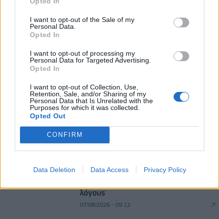
Opted In
06/08/2026 - 12:43
ΕΠΙΧΕΙΡΗΣΕΙΣ
I want to opt-out of the Sale of my
Personal Data.
Aegean: Νέο ιστορικό ρεκόρ με πάνω από 2 εκατ.
Opted In
επιβάτες τον Ιούλιο
I want to opt-out of processing my
06/08/2026 - 14:00
ΤΟΥΡΙΣΜΟΣ
Personal Data for Targeted Advertising.
Opted In
I want to opt-out of Collection, Use,
Retention, Sale, and/or Sharing of my
Personal Data that Is Unrelated with the
Purposes for which it was collected.
Opted Out
CONFIRM
DIRECTION BUSINESS NETWORK
allstarbasket.gr
Data Deletion
Data Access
Privacy Policy
Μανρέσα: Έλυσε τη συνεργασία της
με τον Κόλμπι Τζόουνς για ιατρικούς
λόγους
07/08/2026 - 09:12