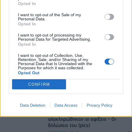
Από τη Δυτική Αττική στη Νότια Γαλλία : Οι
Opted In
εμπειρίες Ελλήνων και Γάλλων πυροσβεστών από
τα πύρινα μέτωπα
I want to opt-out of the Sale of my
Personal Data.
09/08/2026 - 12:08
ΚΟΣΜΟΣ
Opted In
Αυξημένη η επιβατική κίνηση από το λιμάνι του
I want to opt-out of processing my
Personal Data for Targeted Advertising.
Πειραιά – Περίπου 60.000 ταξίδεψαν Παρασκευή
Opted In
και Σάββατο
09/08/2026 - 12:33
ΕΛΛΑΔΑ
I want to opt-out of Collection, Use,
Retention, Sale, and/or Sharing of my
Personal Data that Is Unrelated with the
Purposes for which it was collected.
Opted Out
CONFIRM
allstarbasket.gr
Data Deletion
Data Access
Privacy Policy
ΠΑΟΚ: Με τον Μάρκους Φόστερ
ολοκληρώθηκαν οι αφίξεις - Οι
δηλώσεις του (pics)