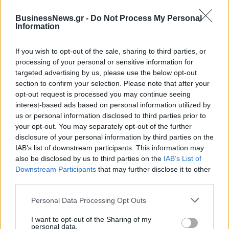
BusinessNews.gr -
Do Not Process My Personal
Information
ΔΗΜΟΦΙΛΗ
If you wish to opt-out of the sale, sharing to third parties, or
processing of your personal or sensitive information for
Υπ. Μεταφορών: Οριστική λύση στο ζήτημα των
targeted advertising by us, please use the below opt-out
πινακίδων κυκλοφορίας - Τέλος στις χρονοβόρες
section to confirm your selection. Please note that after your
διαδικασίες
opt-out request is processed you may continue seeing
09/08/2026 - 11:18
ΕΛΛΑΔΑ
interest-based ads based on personal information utilized by
us or personal information disclosed to third parties prior to
Στα 15 δισ. ευρώ ο στόχος για νέα δάνεια το 2026
your opt-out. You may separately opt-out of the further
- Η «ακτινογραφία» της κερδοφορίας των
disclosure of your personal information by third parties on the
τραπεζών το α΄ εξάμηνο
IAB’s list of downstream participants. This information may
09/08/2026 - 10:52
ΤΡΑΠΕΖΕΣ
also be disclosed by us to third parties on the
IAB’s List of
Downstream Participants
that may further disclose it to other
Εξαγωγές: Η Ελλάδα κερδίζει τους Ευρωπαίους
third parties.
ανταγωνιστές – Άνοδος μεριδίων σε 9 από 11
κλάδους (Εθνική Τράπεζα)
Personal Data Processing Opt Outs
09/08/2026 - 13:51
ΟΙΚΟΝΟΜΙΑ
I want to opt-out of the Sharing of my
personal data.