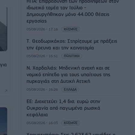
ΗΠΑ: Επιβράδυνση των προσλήψεων στον
ιδιωτικό τομέα τον Ιούλιο -
Δημιουργήθηκαν μόνο 44.000 θέσεις
εργασίας
05/08/2026 - 17:16
ΚΟΣΜΟΣ
Τ. Θεοδωρικάκος: Στηρίζουμε με πράξεις
την έρευνα και την καινοτομία
05/08/2026 - 16:51
ΠΟΛΙΤΙΚΗ
για
Ν. Χαρδαλιάς: Μηδενική ανοχή και σε
νομικό επίπεδο για τους υπαίτιους της
α
πυρκαγιάς στη Δυτική Αττική
05/08/2026 - 16:26
ΕΛΛΑΔΑ
ΕΕ: Διοχετεύει 1,4 δισ. ευρώ στην
Ουκρανία από παγωμένα ρωσικά
κεφάλαια
05/08/2026 - 16:03
ΚΟΣΜΟΣ
Χρηματιστήριο: Στις 2.623,62 μονάδες ο