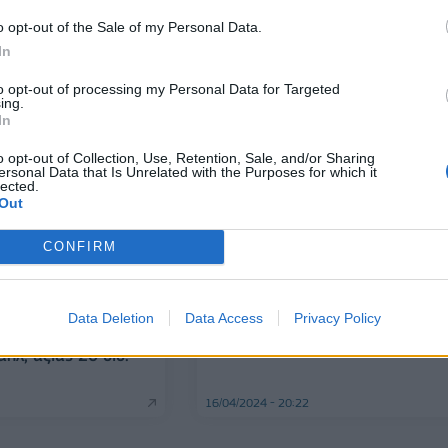
Λιόσια- Βρέθηκαν όπλα, κοσμήμ
o opt-out of the Sale of my Personal Data.
και χρυσές λίρες
In
20/09/2024 - 14:04
to opt-out of processing my Personal Data for Targeted
ing.
In
o opt-out of Collection, Use, Retention, Sale, and/or Sharing
ersonal Data that Is Unrelated with the Purposes for which it
lected.
Out
CONFIRM
ΚΟΣΜΟΣ
Washington Post: Πώς οι Ρώσοι
Data Deletion
Data Access
Privacy Policy
ενισχύουν το οπλοστάσιο του Ιρ
ναν την πώληση
κατά του Ισραήλ
ήλ, αξίας 20 δισ.
16/04/2024 - 20:22