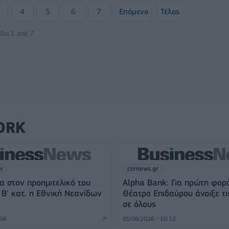
4
5
6
7
Επόμενο
Τέλος
ίδα 1 από 7
ORK
gr
csrnews.gr
α στον προημιτελικό του
Alpha Bank: Για πρώτη φορ
Β' κατ. η Εθνική Νεανίδων
Θέατρο Επιδαύρου άνοιξε τι
σε όλους
:58
05/08/2026 - 10:12