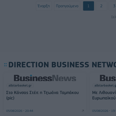
Έναρξη
Προηγούμενο
1
2
3
Σελ
DIRECTION BUSINESS NETW
allstarbasket.gr
allstarbasket.
Στο Κάνσας Στέιτ η Τζωάνα Ταμπάκου
Με Λιθουανί
(pic)
Ευρωπαϊκού 
05/08/2026 - 20:44
05/08/2026 - 19