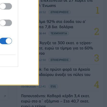
Η Vendora επεκτείνεται σε 27 χώρες της
ατα
Ευρωπαϊκή 'Ενωσης
05/08/2026 - 10:52
ΕΠΙΧΕΙΡΗΣΕΙΣ
SpaceX: Άλμα 92% στα έσοδα του α'
τριμήνου στα 7,8 δισ. δολάρια
05/08/2026 - 08:44
ΤΕΧΝΟΛΟΓΙΑ
Evergood: Άγγιξε τα 300 εκατ. ο τζίρος-
Στα 10 εκατ. ευρώ το τίμημα για το 60%
του Jackaroo
05/08/2026 - 12:50
ΕΠΙΧΕΙΡΗΣΕΙΣ
Alpha Bank: Για πρώτη φορά το Αρχαίο
Θέατρο Επιδαύρου άνοιξε τις πύλες του
άν
σε όλους
05/08/2026 - 12:41
ESG
Παπουτσάνης: Καθαρά κέρδη 3,4 εκατ.
ευρώ στο α΄ εξάμηνο – Στα 40,7 εκατ.
ευρώ ο τζίρος