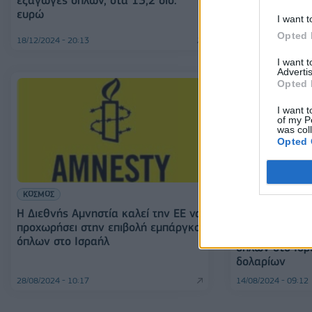
ευρώ
I want t
Opted 
18/12/2024 - 20:13
24/10/2024 - 08:27
I want 
Advertis
Opted 
I want t
of my P
was col
Opted 
ΚΟΣΜΟΣ
Η Διεθνής Αμνηστία καλεί την ΕΕ να
ΚΟΣΜΟΣ
προχωρήσει στην επιβολή εμπάργκο
Οι ΗΠΑ ενέκρι
όπλων στο Ισραήλ
όπλων στο Ισρα
δολαρίων
28/08/2024 - 10:17
14/08/2024 - 09:12