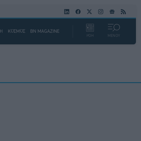
ΚΗ
ΚΟΣΜΟΣ
BN MAGAZINE
ΡΟΗ
ΜΕΝΟΥ