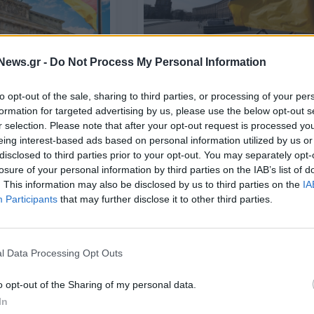
ΚΟΣΜΟΣ
News.gr -
Do Not Process My Personal Information
Ουκρανία, ο μεγαλύτερος
εων όπλων από τη
εισαγωγέας όπλων στον πλανήτη
Ισραήλ
to opt-out of the sale, sharing to third parties, or processing of your per
Ποιες χώρες ακολουθούν (SIPRI)
formation for targeted advertising by us, please use the below opt-out s
10/03/2025 - 08:46
r selection. Please note that after your opt-out request is processed y
eing interest-based ads based on personal information utilized by us or
disclosed to third parties prior to your opt-out. You may separately opt-
losure of your personal information by third parties on the IAB’s list of
. This information may also be disclosed by us to third parties on the
IA
Participants
that may further disclose it to other third parties.
l Data Processing Opt Outs
ΕΛΛΑΔΑ
o opt-out of the Sharing of my personal data.
ρδιπλασιάζει τις
Ολοκληρώθηκε επιχείρηση της
In
ων στο Ισραήλ
ΕΛ.ΑΣ σε καταυλισμό Ρομά στα Α