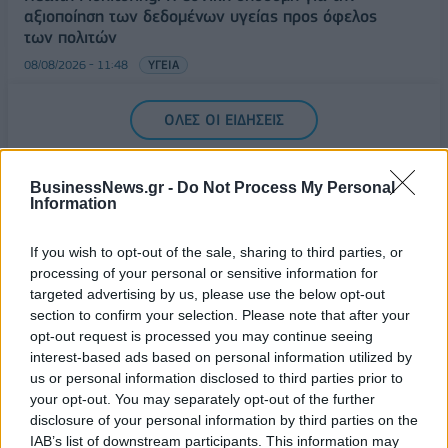
αξιοποίηση των δεδομένων υγείας προς όφελος
των πολιτών
08/08/2026 - 11:48
ΥΓΕΙΑ
Ελληνική Αναπτυξιακή Τράπεζα: Με «προίκα» 2 δισ.
ΟΛΕΣ ΟΙ ΕΙΔΗΣΕΙΣ
ευρώ ανοίγει δρόμο για δάνεια έως 5 δισ. σε
μικρομεσαίες
08/08/2026 - 11:22
ΤΡΑΠΕΖΕΣ
BusinessNews.gr -
Do Not Process My Personal
Information
If you wish to opt-out of the sale, sharing to third parties, or
processing of your personal or sensitive information for
targeted advertising by us, please use the below opt-out
section to confirm your selection. Please note that after your
ΔΗΜΟΦΙΛΗ
opt-out request is processed you may continue seeing
interest-based ads based on personal information utilized by
us or personal information disclosed to third parties prior to
Όμιλος ΔΕΗ: Νέα συμφωνία για χαρτοφυλάκιο
your opt-out. You may separately opt-out of the further
έργων ΑΠΕ άνω των 2 GW σε Πολωνία και
disclosure of your personal information by third parties on the
Ουγγαρία
IAB’s list of downstream participants. This information may