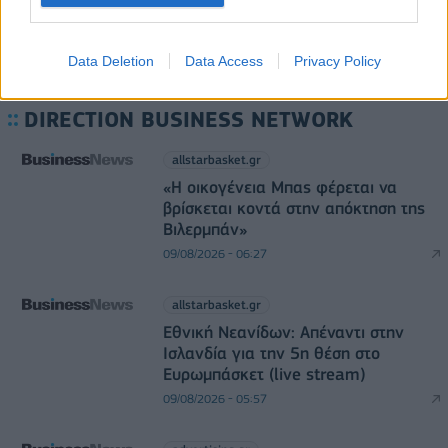
Data Deletion
Data Access
Privacy Policy
DIRECTION BUSINESS NETWORK
allstarbasket.gr
«Η οικογένεια Μπας φέρεται να
βρίσκεται κοντά στην απόκτηση της
Βιλερμπάν»
09/08/2026 - 06:27
allstarbasket.gr
Εθνική Νεανίδων: Απέναντι στην
Ισλανδία για την 5η θέση στο
Ευρωμπάσκετ (live stream)
09/08/2026 - 05:57