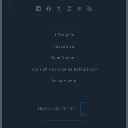
Η Εταιρεία
Ταυτότητα
Όροι Χρήσης
Πολιτική Προστασίας Δεδομένων
Επικοινωνία
ΜΕΛΟΣ #232470 Μ.Η.Τ.