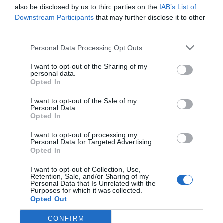
08/08/2026 - 10:26
ΕΝΕΡΓΕΙΑ
also be disclosed by us to third parties on the
IAB’s List of
Downstream Participants
that may further disclose it to other
Χρηματιστήριο Αθηνών: Εβδομαδιαία άνοδος
third parties.
1,76%, κέρδη 23,31% από τις αρχές του έτους
08/08/2026 - 12:36
ΟΙΚΟΝΟΜΙΑ
Personal Data Processing Opt Outs
Ελληνική Αναπτυξιακή Τράπεζα: Με «προίκα» 2
I want to opt-out of the Sharing of my
personal data.
δισ. ευρώ ανοίγει δρόμο για δάνεια έως 5 δισ. σε
Opted In
μικρομεσαίες
I want to opt-out of the Sale of my
08/08/2026 - 11:22
ΤΡΑΠΕΖΕΣ
Personal Data.
Opted In
Health Monitoring: Η εθνική υποδομή για την
αξιοποίηση των δεδομένων υγείας προς όφελος
I want to opt-out of processing my
των πολιτών
Personal Data for Targeted Advertising.
Opted In
08/08/2026 - 11:48
ΥΓΕΙΑ
I want to opt-out of Collection, Use,
5G παντού, 6G στον ορίζοντα: Πού βρίσκεται η
Retention, Sale, and/or Sharing of my
Ελλάδα στη μεγάλη τεχνολογική μετάβαση
Personal Data that Is Unrelated with the
Purposes for which it was collected.
08/08/2026 - 10:54
ΤΕΧΝΟΛΟΓΙΑ
Opted Out
CONFIRM