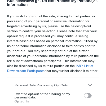
BusinessNews.gr -
Do Not Process My Personal
της ΔΕΗ για την είσοδο στην πολωνική αγορά
Information
ενέργειας
07/08/2026 - 16:38
ΕΠΙΧΕΙΡΗΣΕΙΣ
If you wish to opt-out of the sale, sharing to third parties, or
processing of your personal or sensitive information for
Στρατηγική επένδυση του EFA GROUP στη Fractal
targeted advertising by us, please use the below opt-out
για την ανάπτυξη προηγμένων αμυντικών
section to confirm your selection. Please note that after your
τεχνολογιών
opt-out request is processed you may continue seeing
07/08/2026 - 16:11
ΕΠΙΧΕΙΡΗΣΕΙΣ
interest-based ads based on personal information utilized by
us or personal information disclosed to third parties prior to
Συνάλλαγμα: Το ευρώ ενισχύεται 0,08%, στα
your opt-out. You may separately opt-out of the further
1,1534 δολάρια
disclosure of your personal information by third parties on the
07/08/2026 - 15:45
ΟΙΚΟΝΟΜΙΑ
IAB’s list of downstream participants. This information may
also be disclosed by us to third parties on the
IAB’s List of
Χρηματιστήριο: Στις 2.623,19 μονάδες ο Γενικός
Downstream Participants
that may further disclose it to other
Δείκτης Τιμών, με άνοδο 0,57%
third parties.
07/08/2026 - 15:21
ΟΙΚΟΝΟΜΙΑ
Personal Data Processing Opt Outs
Νέο κύμα καύσωνα στην Ευρώπη – Θερμοκρασίες
άνω των 40°C σε Ιταλία, Ισπανία και Βαλκάνια
I want to opt-out of the Sharing of my
personal data.
07/08/2026 - 14:58
ΚΟΣΜΟΣ
Opted In