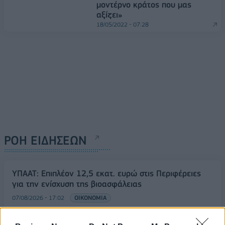
μοντέρνο κράτος που μας
αξίζει»
18/05/2022 - 07:28
ΡΟΗ ΕΙΔΗΣΕΩΝ
ΥΠΑΑΤ: Επιπλέον 12,5 εκατ. ευρώ στις Περιφέρειες
για την ενίσχυση της βιοασφάλειας
07/08/2026 - 17:02
ΟΙΚΟΝΟΜΙΑ
Deloitte Ελλάδος: Χρηματοοικονομικός σύμβουλος