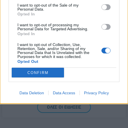
Fourlis: Συμφωνία για την πώληση συμμετοχής στο
I want to opt-out of the Sale of my
Personal Data.
Sofia South Ring Mall έναντι 49,35 εκατ. ευρώ
Opted In
07/08/2026 - 14:39
ΕΠΙΧΕΙΡΗΣΕΙΣ
I want to opt-out of processing my
ΥΠΠΟ: Επιχορηγήσεις 1.106.000 ευρώ για την
Personal Data for Targeted Advertising.
Opted In
ενίσχυση των Πολυθεματικών Φεστιβάλ σε όλη την
Ελλάδα
I want to opt-out of Collection, Use,
Retention, Sale, and/or Sharing of my
07/08/2026 - 14:34
ΟΙΚΟΝΟΜΙΑ
Personal Data that Is Unrelated with the
Purposes for which it was collected.
Άρειος Πάγος- Ε. Μπακέλας: Δεν ανασύρεται από το
Opted Out
αρχείο η υπόθεση των υποκλοπών
CONFIRM
07/08/2026 - 14:11
ΕΛΛΑΔΑ
Σαουδική Αραβία, Τουρκία και Πακιστάν
υπογράφουν κοινή αμυντική συμφωνία
Data Deletion
Data Access
Privacy Policy
07/08/2026 - 13:47
ΚΟΣΜΟΣ
ΟΛΕΣ ΟΙ ΕΙΔΗΣΕΙΣ