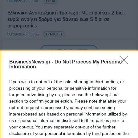
08/08/2026 - 11:48
ΥΓΕΙΑ
Ελληνική Αναπτυξιακή Τράπεζα: Με «προίκα» 2 δισ.
ευρώ ανοίγει δρόμο για δάνεια έως 5 δισ. σε
μικρομεσαίες
08/08/2026 - 11:22
ΤΡΑΠΕΖΕΣ
5G παντού, 6G στον ορίζοντα: Πού βρίσκεται η
ΟΛΕΣ ΟΙ ΕΙΔΗΣΕΙΣ
Ελλάδα στη μεγάλη τεχνολογική μετάβαση
08/08/2026 - 10:54
ΤΕΧΝΟΛΟΓΙΑ
BusinessNews.gr -
Do Not Process My Personal
Information
If you wish to opt-out of the sale, sharing to third parties, or
processing of your personal or sensitive information for
targeted advertising by us, please use the below opt-out
section to confirm your selection. Please note that after your
opt-out request is processed you may continue seeing
ΔΗΜΟΦΙΛΗ
interest-based ads based on personal information utilized by
us or personal information disclosed to third parties prior to
your opt-out. You may separately opt-out of the further
Όμιλος ΔΕΗ: Νέα συμφωνία για χαρτοφυλάκιο
disclosure of your personal information by third parties on the