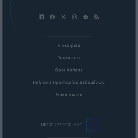
Η Εταιρεία
Ταυτότητα
Όροι Χρήσης
Πολιτική Προστασίας Δεδομένων
Επικοινωνία
ΜΕΛΟΣ #232470 Μ.Η.Τ.