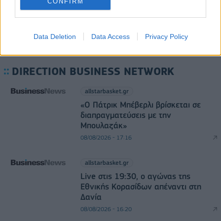
CONFIRM
Data Deletion
Data Access
Privacy Policy
DIRECTION BUSINESS NETWORK
allstarbasket.gr
«Ο Πάτρικ Μπέβερλι βρίσκεται σε
διαπραγματεύσεις με την
Μπουλαζάκ»
08/08/2026 - 17:16
allstarbasket.gr
Live στις 19:30, ο αγώνας της
Εθνικής Κορασίδων απέναντι στη
Δανία
08/08/2026 - 16:20