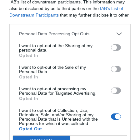
έργων ΑΠΕ άνω των 2 GW σε Πολωνία και
IAB’s list of downstream participants. This information may
Ουγγαρία
also be disclosed by us to third parties on the
IAB’s List of
Downstream Participants
that may further disclose it to other
08/08/2026 - 10:26
ΕΝΕΡΓΕΙΑ
third parties.
Ελληνική Αναπτυξιακή Τράπεζα: Με «προίκα» 2
Personal Data Processing Opt Outs
δισ. ευρώ ανοίγει δρόμο για δάνεια έως 5 δισ. σε
μικρομεσαίες
I want to opt-out of the Sharing of my
personal data.
08/08/2026 - 11:22
ΤΡΑΠΕΖΕΣ
Opted In
Χρηματιστήριο Αθηνών: Εβδομαδιαία άνοδος
I want to opt-out of the Sale of my
1,76%, κέρδη 23,31% από τις αρχές του έτους
Personal Data.
Opted In
08/08/2026 - 12:36
ΟΙΚΟΝΟΜΙΑ
I want to opt-out of processing my
5G παντού, 6G στον ορίζοντα: Πού βρίσκεται η
Personal Data for Targeted Advertising.
Ελλάδα στη μεγάλη τεχνολογική μετάβαση
Opted In
08/08/2026 - 10:54
ΤΕΧΝΟΛΟΓΙΑ
I want to opt-out of Collection, Use,
Retention, Sale, and/or Sharing of my
Διευρύνεται η πρωτοβουλία για τις τιμές στο ράφι
Personal Data that Is Unrelated with the
με 916 προϊόντα
Purposes for which it was collected.
Opted Out
08/08/2026 - 12:12
ΛΙΑΝΕΜΠΟΡΙΟ